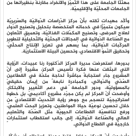
مهنّئًا الجامعة على هذا التّميّز والانفراد مقارنةً بنظيراتها من
الجامعات المحلّيّة والإقليميّة.
وأكّد مهيدات ثقته بأنّ مركز الدّراسات الدّوائيّة والسّريريّة
سيكون متميّزًا في خدماته المتخصّصة بتحليل وتصنيع الدّواء
لعلاج المرضى، وتصنيع المكمّلات الغذائيّة، وتعميق التّعاون
مع الصّناعة الدّوائية في المجالات البحثيّة والتّحليليّة لتطوير
المركّبات الدّوائيّة، بما يُسهم في تعزيز الإنتاج المحلّيّ،
وتحقيق النّموّ الاقتصادي، وتحسين البيئة الاستثماريّة.
بدورها، استعرضت مديرة المركز الدّكتورة رنا عبيدات، الرّؤية
التي انبثقت عنها فكرة تأسيس المركز، مشيرةً إلى أنّ
المشروع جاء استجابةً مباشرةً لحاجةٍ ملحّة في القطاعين
الصّحّي والدّوائي، وكمبادرةٍ نابعة من إيمان حقيقيّ
بالمسؤوليّة، ودور الجامعة في دعم التّغيير والابتكار.
وأوضحت أنّ المركز لم يكن مجرّد مشروع أكاديميّ، بل خطوة
استراتيجيّة تنسجم مع جوهر رؤية التّحديث الاقتصاديّ من
خلال تحسين نوعيّة حياة المواطنين، وتعزيز البحث العلميّ،
ورفع تنافسيّة القطاعات الحيويّة مثل الصّحّة والتّعليم
العالي والصّناعة الدّوائيّة، إلى جانب استقطاب استثماراتٍ
خارجيّة في القطاع الدّوائي.