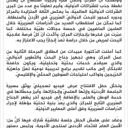
وأوضحت أنّ المركز، وخلال فترة وجيزة، استطاع أن يشكّل
نقطة جذب للشّراكات الدّوليّة، وأبرم تعاونًا مع عدد من كبرى
الشّركات الدّوائيّة العالميّة، ما يعكس الثّقة المتزايدة بالمركز
ودوره كمحور للبحث الدّوائيّ السّريريّ في الأردنّ والمنطقة.
كما تمكّن من استقطاب العديد من الدّراسات السّريريّة خلال
العامين الماضيين في خمسة مجالات طبّيّةٍ مختلِفة، كما
عبّرت عن فخرها بإنجازات المركز، وأكّدت أنّ كلّ فرصة علاجيّة
أتيحت لمريض من خلال دراسة تُعدّ إنجازًا يجب الاعتزاز به.
كما أعلنت الدّكتورة عبيدات عن انطلاق المرحلة الثّانية من
عمل المركز، وهي تجهيز جناح البحث والتّطوير الدّوائيّ،
والذي سيقدّم خدمات بحثيّة وتحليليّة، ويكون حاضنةً
للابتكار، إلى جانب تقديم برامج تدريبيّة نوعيّة تُعزّز جاهزيّة
الخرّيجين وتواكب احتياجات السّوقين المحلّيّ والإقليميّ.
وتخلّل حفل الافتتاح عرض فيديو تسجيليّ يوثّق مسيرةَ
الجامعة الأردنيّة وإرثها العلميّ وإنجازاتها، وأبرز محطّاتها في
خدمة الوطن والعلم، بالإضافة إلى فيديو آخر يُظهر الجناح
السّريري التّابع للمركز، والذي يُعدّ بنية تحتيّة مؤهّلة لإجراء
الدّراسات السّريريّة وفق أعلى المعايير الدّوليّة.
وعُقد على هامش الحفل جلسة نقاشيّة شارك فيها كلٌّ من:
الأمين العامّ للاتّحاد الأردنيّ لمنتجي الأدوية، ورئيس دستور