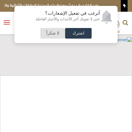
وزير الخارجية يبحث مع نظيرته اليمنية العلاقات الثنائية والتطورات
ش
الإقليمية
أترغب في تفعيل الإشعارات؟
الناشر و رئيس التحرير
حتى لا تفوتك آخر الأحداث والأخبار العاجلة
النسخة الكاملة
فتح
نشأت الحلبي
القائمة
اشترك
لا شكراً