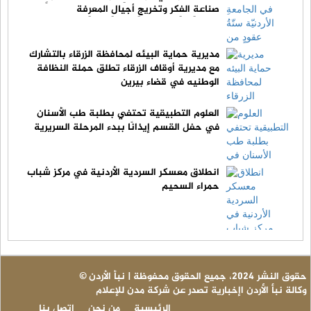
صناعةِ الفِكر وتخريجِ أجيالِ المعرِفة
مديرية حماية البيئه لمحافظة الزرقاء بالتشارك
مع مديرية أوقاف الزرقاء تطلق حملة النظافة
الوطنيه في قضاء بيرين
العلوم التطبيقية تحتفي بطلبة طب الأسنان
في حفل القسم إيذانًا ببدء المرحلة السريرية
انطلاق معسكر السردية الأردنية في مركز شباب
حمراء السحيم
© حقوق النشر 2024، جميع الحقوق محفوظة | نبأ الأردن
وكالة نبأ الأردن اإخبارية تصدر عن شركة مدن للإعلام
الرئيسية
من نحن
اتصل بنا