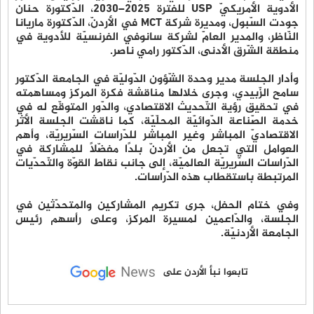
الأدوية الأمريكيّ USP للفترة 2025–2030، الدّكتورة حنان
جودت السّبول، ومديرة شركة MCT في الأردنّ، الدّكتورة ماريانا
النّاظر، والمدير العامّ لشركة سانوفي الفرنسيّة للأدوية في
منطقة الشّرق الأدنى، الدّكتور رامي ناصر.
وأدار الجلسة مدير وحدة الشّؤون الدّوليّة في الجامعة الدّكتور
سامح الزّبيدي، وجرى خلالها مناقشة فكرة المركز ومساهمته
في تحقيق رؤية التّحديث الاقتصادي، والدّور المتوقّع له في
خدمة الصّناعة الدّوائيّة المحلّيّة، كما ناقشت الجلسة الأثر
الاقتصاديّ المباشر وغير المباشر للدّراسات السّريريّة، وأهم
العوامل التي تجعل من الأردنّ بلدًا مفضّلًا للمشاركة في
الدّراسات السّريريّة العالميّة، إلى جانب نقاط القوّة والتّحدّيات
المرتبطة باستقطاب هذه الدّراسات.
وفي ختام الحفل، جرى تكريم المشاركين والمتحدّثين في
الجلسة، والدّاعمين لمسيرة المركز، وعلى رأسهم رئيس
الجامعة الأردنيّة.
تابعوا نبأ الأردن على