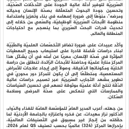
السّريريّة لتوفير أدلّة عالية الجودة على التّدخّلات الصّحّيّة،
وتحسين جودة البحوث المتعلّقة بصحّة الإنسان وحياته
ومرضه"، منوّهًا إلى ضرورة إسهامه في بناء وتعزيز واستدامة
منظومة الأبحاث السّريريّة الوظيفيّة، والسّعي من خلاله إلى
تحديث قدرات البحث السّريريّ بما ينسجم مع احتياجات
المنطقة والعالم.
وأكّد عبيدات على ضرورة تضافر التّخصّصات العلميّة والطّبّيّة
لبناء دراساتٍ شاملة قادرة على استيعاب جميع المعطيات
المؤثّرة في صحّة الإنسان، معربًا عن أمله في أن يُشكّل هذا
المركز منارةً علميّة وحاضنةً للأبحاث الرّائدة، تنطلق من دراسة
الخليّة ومكوناتها الدّقيقة، وصولًا إلى إيجاد علاجات للأمراض
المستعصية، ومُتطلّعًا إلى أن يكون للمركز دور محوريّ في
تطوير مشهد التّجارب السّريريّة عبر تصميم دراسات عالية
الدّقّة تُنتج أدلّة علميّة موثوقة تُسهم في تحسين السّياسات
والممارسات التي تنعكس على صحّة المرضى وسلامة
السّكان.
من جهته، أعرب المدير العامّ للمؤسّسة العامّة للغذاء والدّواء،
الدّكتور نزار مهيدات، عن فخره واعتزازه بالجامعة الأردنيّة لما
حقّقته من إنجاز غير مسبوق في التّصنيفات العالميّة،
بإحرازها المركز (324) عالميًّا بحسب تصنيف QS لعام 2026،