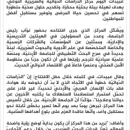
عبيدات اليوم مركز الدّراسات الدّوائيّة والسّريريّة النّوعيّ،
بهدف تهيئة بيئة بحثيّة محفّزة، وتقديم حلول صحّيّة متطوّرة
تُسهم في تحسين حياة المرضى وتوفير مستقبلٍ أفضل
للمواطنين.
ويُشكّل المركز، الذي جرى افتتاحه بحضور نوّاب رئيس
الجامعة، وعدد من المسؤولين في الهيئتين التّدريسيّة
والإداريّة، وممثّلين عن المؤسّسات والشّركات الرّسميّة
والخاصّة المتخصّصة في علم الأدوية والبحوث السّريريّة، لبِنةً
جديدةً في صرح البحث التّطبيقيّ للجامعة الأردنيّة، ومنصّة
علميّة سياديّة تُترجم رؤيتها في أن تكون جزءًا من منظومة
الأمن الصّحّيّ، وعنصرًا فاعلًا في الاقتصاد الدّوائيّ الحديث.
وقال عبيدات، في كلمته خلال حفل الافتتاح: إنّ "الدّراسات
الدّوائيّة خطوةٌ في الاتّجاه الذي لا بدّ أن نخوضه بلا هوادة،
فقد بات الإنسان العربيّ، والأردنيّ تحديدًا، غير قادر على
تحمّل استمرار استسلامنا لاستهلاك ما يكتبه الآخرون عن
دوائنا وعلاجنا"، مؤكّدًا أنّ الجامعة الأردنيّة، من خلال تأسيس
هذا المركز، تُبرهن يومًا بعد يوم أنّها تسير بخطًى ثابتة نحو
مستقبل واعد، وأنّها عاقدة العزم على بلوغ أهدافها السّامية.
وأضاف: "نريد من هذا المركز أن يكون بدايةً لوضع رؤيةٍ واضحةٍ
المعالم تُعزّز قدرات البحث السّريري، من خلال دعم التّجارب