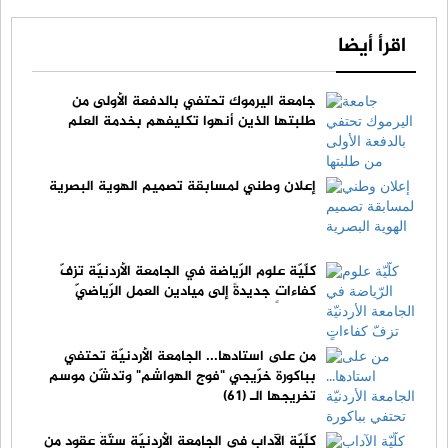
اقرأ أيضا
جامعة اليرموك تحتفي بالدفعة الأولى من
طلبتها الذين أنهوا تكليفهم بخدمة العلم
إعلان وطني لمسابقة تصميم الهوية البصرية
كلّيّة علوم الرّياضة في الجامعة الأردنيّة تزفّ
كفاءاتٍ جديدةً إلى ميادين العمل الرّياضيّ
من على استادها... الجامعة الأردنيّة تحتفي
بباكورة خرّيجي "فوج الهواشم" وتدشّن موسم
تخريجها الـ (61)
كلّيّة الآداب في الجامعةِ الأردنيّة ستّةُ عقودٍ من