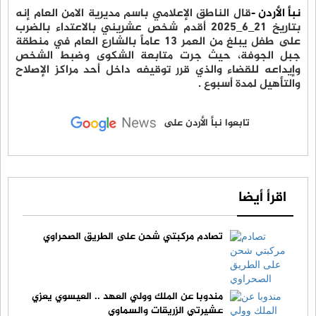
نبأ الأردن -
قال الناطق الإعلامي باسم مديرية الامن العام إنه
بتاريخ ٢١_٦_٢٠٢٥ أقدم شخص عشريني بالاعتداء بالضرب
على طفل يبلغ من العمر ١٣ عاماً بالشارع العام في منطقة
جبل الجوفة، حيث جرت متابعة الشكوى وضبط الشخص
وإيداعه للقضاء والذي قرر توقيفه داخل أحد مراكز الإصلاح
والتأهيل لمدة أسبوع .
تابعوا نبأ الأردن على
اقرأ أيضا
تصادم مركبتي شحن على الطريق الصحراوي
مندوبا عن الملك وولي العهد .. العيسوي يعزي
عشيرتي الزريقات والسماوي