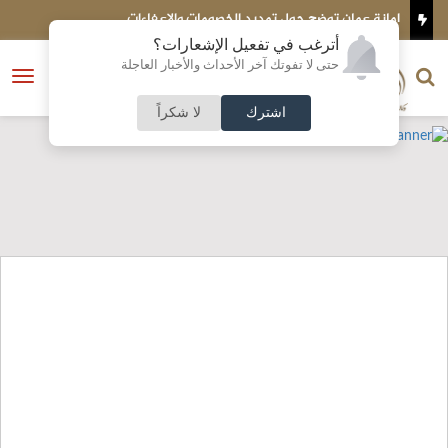
امانة عمان توضح حول تمديد الخصومات والإعفاءات
تركيا
أترغب في تفعيل الإشعارات؟
الناشر و رئيس التحرير
حتى لا تفوتك آخر الأحداث والأخبار العاجلة
النسخة الكاملة
فتح
نشأت الحلبي
القائمة
اشترك
لا شكراً