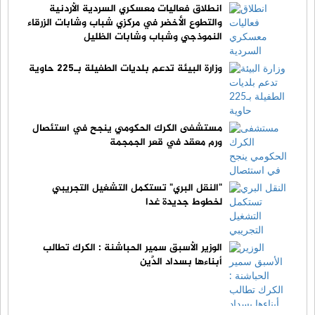
انطلاق فعاليات معسكري السردية الأردنية
والتطوع الأخضر في مركزي شباب وشابات الزرقاء
النموذجي وشباب وشابات الظليل
وزارة البيئة تدعم بلديات الطفيلة بـ225 حاوية
مستشفى الكرك الحكومي ينجح في استئصال
ورم معقد في قعر الجمجمة
"النقل البري" تستكمل التشغيل التجريبي
لخطوط جديدة غدا
الوزير الأسبق سمير الحباشنة : الكرك تطالب
أبناءها بسداد الدَّين