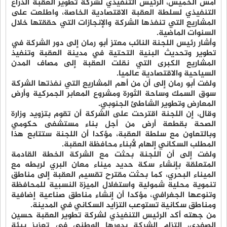
أمس الخميس، الرئيس التنفيذي لشركة تطوير العقبة الذراع
التنفيذي لسلطة العقبة الاقتصادية الخاصة، واطلعت على
المشاريع التي تنفذها الشركة والإنجازات التي حققتها خلال
السنوات الماضية.
وأشار رئيس اللجنة النائب معتز أبو رمان إلى دور الشركة في
تطوير وتحديث البنية التحتية في مدينة العقبة وتنفيذ
المشاريع الكبرى التي نقلت العقبة إلى مصاف المدن
السياحية والاقتصادية عالميا.
ولفت أبو رمان إلى أن من أهم المشاريع التي نفذتها الشركة
سوق السمك وساحة الثورة ومشروع المعابر الجمركية وأرض
المعارض وتطوير الشاطئ الجنوبي.
وقال، إن اللجنة اقترحت على الشركة أن تقوم بتزويد وزارة
الصحة بقطعة أرض من أجل بناء مستشفى حكومي
وبالتعاون مع سلطة العقبة، مؤكدا أن اللجنة ستتابع هذا
المطلب السكاني إلهام لأبناء محافظة العقبة.
ولفت إلى أن اللجنة بحثت مع الشركة الخطة القادمة
المتعلقة بإنشاء سكة حديد ميناء معان البري لربطه مع
الميناء البحري، كما بحثت مقترح تقسيم العقبة إلى مناطق
تنموية محلية شمولية واستغلال الميزة النسبية للمحافظة
وتنوعها الجغرافي، مؤكدا أن إنشاء مناطق صناعية إضافية
ومناطق سكانية تستوعب التزايد السكاني في المدينة.
من جهته أكد الرئيس التنفيذي لشركة تطوير العقبة حسين
الصفدي، التزام الشركة بدورها الوطني في تعزيز بيئة