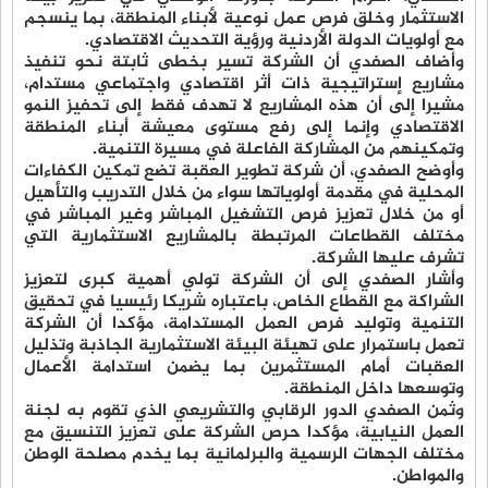
الاستثمار وخلق فرص عمل نوعية لأبناء المنطقة، بما ينسجم
مع أولويات الدولة الأردنية ورؤية التحديث الاقتصادي.
وأضاف الصفدي أن الشركة تسير بخطى ثابتة نحو تنفيذ
مشاريع إستراتيجية ذات أثر اقتصادي واجتماعي مستدام،
مشيرا إلى أن هذه المشاريع لا تهدف فقط إلى تحفيز النمو
الاقتصادي وإنما إلى رفع مستوى معيشة أبناء المنطقة
وتمكينهم من المشاركة الفاعلة في مسيرة التنمية.
وأوضح الصفدي، أن شركة تطوير العقبة تضع تمكين الكفاءات
المحلية في مقدمة أولوياتها سواء من خلال التدريب والتأهيل
أو من خلال تعزيز فرص التشغيل المباشر وغير المباشر في
مختلف القطاعات المرتبطة بالمشاريع الاستثمارية التي
تشرف عليها الشركة.
وأشار الصفدي إلى أن الشركة تولي أهمية كبرى لتعزيز
الشراكة مع القطاع الخاص، باعتباره شريكا رئيسيا في تحقيق
التنمية وتوليد فرص العمل المستدامة، مؤكدا أن الشركة
تعمل باستمرار على تهيئة البيئة الاستثمارية الجاذبة وتذليل
العقبات أمام المستثمرين بما يضمن استدامة الأعمال
وتوسعها داخل المنطقة.
وثمن الصفدي الدور الرقابي والتشريعي الذي تقوم به لجنة
العمل النيابية، مؤكدا حرص الشركة على تعزيز التنسيق مع
مختلف الجهات الرسمية والبرلمانية بما يخدم مصلحة الوطن
والمواطن.