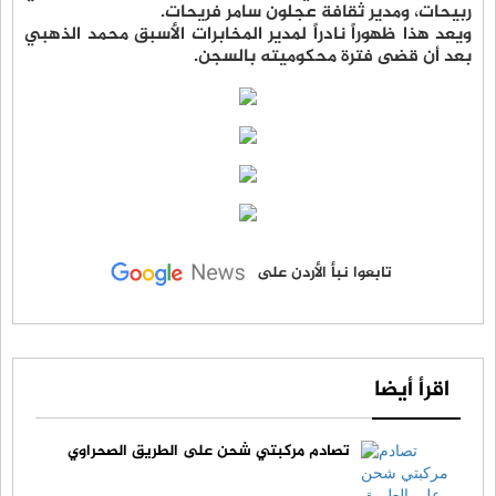
ربيحات، ومدير ثقافة عجلون سامر فريحات.
ويعد هذا ظهوراً نادراً لمدير المخابرات الأسبق محمد الذهبي
بعد أن قضى فترة محكوميته بالسجن.
تابعوا نبأ الأردن على
اقرأ أيضا
تصادم مركبتي شحن على الطريق الصحراوي