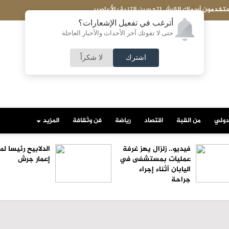
لتحسين التنبؤ بالأعاصير
عاجل- فانس: 
أترغب في تفعيل الإشعارات؟
حتى لا تفوتك آخر الأحداث والأخبار العاجلة
اشترك
لا شكراً
دولي
من القبة
اقتصاد
رياضة
فن وثقافة
المزيد
فيديو.. زلزال يهز غرفة
الدلابيح رئيسا 
عمليات بمستشفى في
إعمار جرش
اليابان أثناء إجراء
جراحة