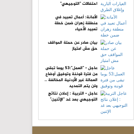
احتفالات "التوجيهي"
الأمانة: أعمال تعبيد في
منطقة زهران ضمن خطة
تعبيد الأحياء
بيان صادر عن حملة المواقف
حق مش امتياز
عاجل - "العمل":53 يوما تبقى
من فترة قوننة وتوفيق أوضاع
العمالة غير الأردنية المخالفة ..
ولن يتم التمديد
عاجل - التربية : إعلان نتائج
التوجيهي بعد غد "الإثنين"