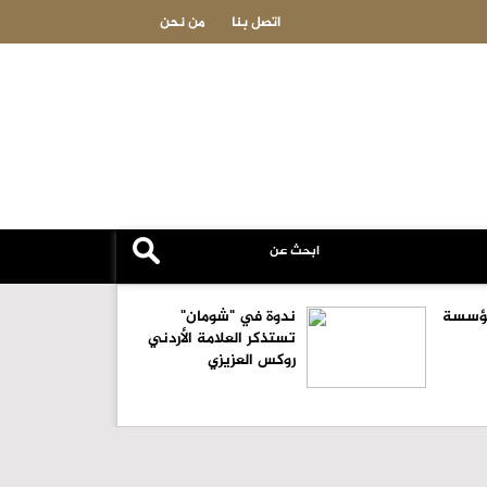
خطتنا تشمل التزام إيران بعدم إطلاق النار على السفن التجارية
اتصل بنا
من نحن
لمؤسسة
ندوة في "شومان"
تستذكر العلامة الأردني
روكس العزيزي