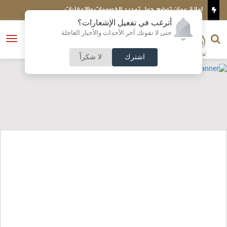
مان توضح حول تمديد الخصومات والإعفاءات
تركيا تتوقع انضم
أترغب في تفعيل الإشعارات؟
الناشر و رئيس التحرير
حتى لا تفوتك آخر الأحداث والأخبار العاجلة
النسخة الكاملة
فتح
نشأت الحلبي
القائمة
اشترك
لا شكراً