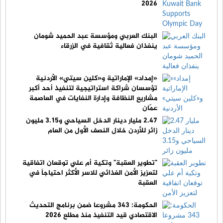
2026
البنك العربي ومؤسسة عبد الحميد شومان
ينفذان فعالية ثقافية في الزرقاء
«إمداد» الإماراتية و«كلين سيتي» الأردنية
تؤسسان شراكة استراتيجية لتنفيذ أحد أكبر
مشاريع النظافة وإدارة النفايات في العاصمة
عمّان
2.47 مليار دينار الدخل السياحي و3.15 مليون
زائر للأردن خلال النصف الأول من العام
"تطوير العقبة" وتكية أم علي توقعان اتفاقية
لتعزيز الأمن الغذائي للاسر الأكثر احتياجاً في
العقبة
الحكومة: 343 مشروعا ضمن برنامج التحديث
الاقتصادي قيد التنفيذ منذ مطلع 2026