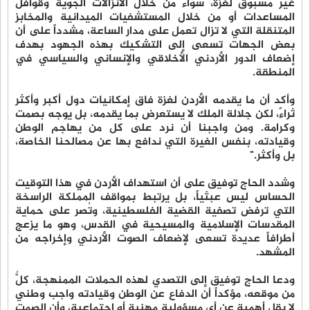
غير مسبوق لغزة، سواء من خلال الانزالات الجوية وقوافل
المساعدات أو من خلال المستشفيات الميدانية والمخابز
المتنقلة التي لا تزال تعمل على مدار الساعة، مشدداً على أن
بعض الجهات تسعى إلى التشكيك بهذه الجهود بهدف
إضعاف الدور الأردني الأخلاقي والإنساني والسياسي في
المنطقة.
وأكد أن ما يقدمه الأردن لغزة فاق إمكانيات دول أكبر وأكثر
ثراءً، لكن جلالة الملك لا يستعرض بما يقدمه، بل يوجه بصمت
وكرامة. ومن واجبنا أن نرد على كل من يهاجم الوطن
وقيادته، بنفس الغيرة التي ندافع بها عن مصالحنا الخاصة،
بل وأكثر."
وشدد الحاج توفيق على أن استهداف الأردن في هذا التوقيت
الحساس ليس عبثياً، بل يرتبط بمواقف المملكة الراسخة
التي ترفض تصفية القضية الفلسطينية، وتُصر على حماية
المقدسات الإسلامية والمسيحية في القدس، وهو ما يزعج
أطرافاً عديدة تسعى لإضعاف الصوت الأردني وإخراجه من
المشهد.
ودعا الحاج توفيق إلى التصدي لهذه الحملات الممنهجة، كلٌّ
من موقعه، مؤكداً أن الدفاع عن الوطن وقيادته واجب وطني
لا يقل أهمية عن أي مسؤولية مهنية أو اجتماعية، وأن الصمت