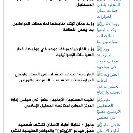
المستقبل
رؤية عمّان تؤكد متابعتها لملاحظات المواطنين
بما يخص النظافة
وزير الخارجية: موقف موحد في مواجهة خطر
السياسات الإسرائيلية
الطراونة : لدغات الحشرات في الصيف وارتفاع
الحرارة تسبّب الحساسية المفرطة والأمراض
نقيب الصحفيين الأردنيين عضوًا في مجلس إدارة
المركز الدولي لمكافحة التضليل الإعلامي
عاجل - نقابة أطباء الاسنان تكشف شخصية
مُصوّر فيديو "الزيركون" والدوافع الحقيقية لنشره