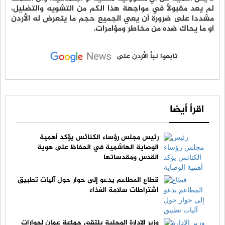
لم يعد مقبولاً في مواجهة هذا الكم من التشويه والتضليل،
مشددا على ضرورة أن يعي الجميع حجم ما يتعرض له الأردن
او ما يحاك ضده من مخاطر ومؤامرات.
تابعوا نبأ الأردن على
اقرأ أيضا
رئيس مجلس رؤساء الكنائس يؤكد أهمية
الوصاية الهاشمية في الحفاظ على هوية
القدس ومقدساتها
قطاع المطاعم يدعو إلى حوار حول آليات تطبيق
اشتراطات سلامة الغذاء
وزير الإدارة المحلية يلتقي جماعة عمان لحوارات