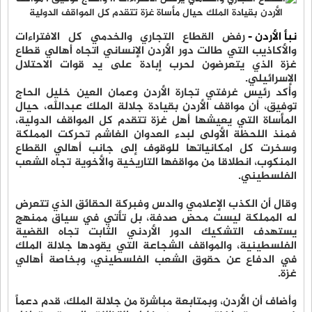
نبأ الأردن -
رفض القطاع التجاري والخدمي كل الافتراءات
والأكاذيب التي طالت دور الأردن الإنساني اتجاه أهالي قطاع
غزة الذي يتعرضون لحرب إبادة على يد قوات الاحتلال
الإسرائيلي.
وأكد رئيس غرفتي تجارة الأردن وعمان العين خليل الحاج
توفيق، أن مواقف الأردن بقيادة جلالة الملك عبدالله، حيال
المأساة التي يعيشها أهل غزة تتقدم كل المواقف الدولية،
فمنذ اللحظة الأولى لبدء العدوان الغاشم تحركت المملكة
وسخرت كل امكانياتها للوقوف إلى جانب أهالي القطاع
المنكوب، انطلاقا من مواقفها التاريخية والأخوية تجاه الشعب
الفلسطيني.
وقال أن الكذب الإعلامي والدس وفبركة الحقائق الذي تتعرض
له المملكة ليست محض صدفة، بل تأتي في سياق ممنهج
يستهدف التشكيك الدور الأردني الثابت تجاه القضية
الفلسطينية، والمواقف الشجاعة التي يقودها جلالة الملك
في الدفاع عن حقوق الشعب الفلسطيني، وبخاصة أهالي
غزة.
وأضاف أن الأردن، وبمتابعة مباشرة من جلالة الملك، قدم دعماً