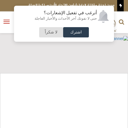
كرة السلة
المنتخبات الوطنية تواصل انتصاراتها في جولة غرب آسيا لل
الشاطئية
أترغب في تفعيل الإشعارات؟
الناشر و رئيس التحرير
حتى لا تفوتك آخر الأحداث والأخبار العاجلة
النسخة الكاملة
فتح
نشأت الحلبي
القائمة
اشترك
لا شكراً