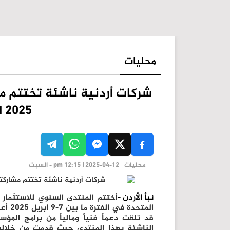
محليات
شركات أردنية ناشئة تختتم مش
AIM 2025" في 
محليات
pm 12:15 | 2025-04-12 - السبت
نبأ الأردن -
المتح
قد تلقت دعماً فنياً ومالياً من برامج المؤ
الناشئة بهذا المنتدى حيث قدمت من خلاله 