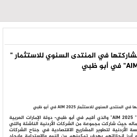
اركتها في المنتدى السنوي للاستثمار "
أبو ظبي
أختتم المنتدى السنوي للاستثمار " AIM 2025" والذي أقيم في أبو ظبي- دولة الإمارات العربية
دة في الفترة ما بين 7-9 ابريل 2025 أعماله حيث شاركت مجموعة من الشركات الأردنية الناشئة والتي
سسة الأردنية لتطوير المشاريع الاقتصادية في جناح الشركات
أبرز إنجازاتهم بهدف تمكينهم من النمو والاستدامة وإيجاد