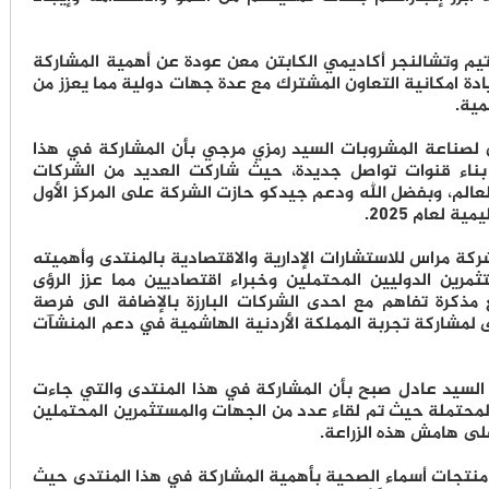
يم وتشالنجر أكاديمي الكابتن معن عودة عن أهمية المشاركة
دة امكانية التعاون المشترك مع عدة جهات دولية مما يعزز من
مية.
ن لصناعة المشروبات السيد رمزي مرجي بأن المشاركة في هذا
ناء قنوات تواصل جديدة، حيث شاركت العديد من الشركات
العالم، وبفضل الله ودعم جيدكو حازت الشركة على المركز الأول
 لعام 2025.
ركة مراس للاستشارات الإدارية والاقتصادية بالمنتدى وأهميته
رين الدوليين المحتملين وخبراء اقتصاديين مما عزز الرؤى
مذكرة تفاهم مع احدى الشركات البارزة بالإضافة الى فرصة
مشاركة تجربة المملكة الأردنية الهاشمية في دعم المنشآت
دن السيد عادل صبح بأن المشاركة في هذا المنتدى والتي جاءت
لمحتملة حيث تم لقاء عدد من الجهات والمستثمرين المحتملين
لى هامش هذه الزراعة.
نتجات أسماء الصحية بأهمية المشاركة في هذا المنتدى حيث