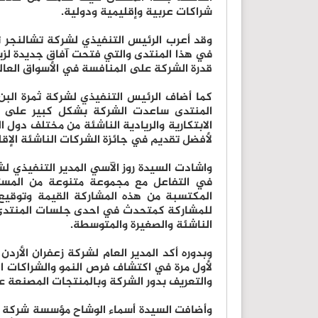
شراكات عربية وإقليمية ودولية.
وقد أعرب الرئيس التنفيذي لشركة تشالنجر ت
في هذا المنتدى والتي فتحت آفاق جديدة لزيا
قدرة الشركة على المنافسة في الأسواق العال
كما أضاف الرئيس التنفيذي لشركة ثمرة الب
المنتدى ساعدت الشركة بشكل كبير على ب
الابتكارية والريادية الناشئة من مختلف دول 
لأفضل تقديم في جائزة الشركات الناشئة الإقليمية
واشادت السيدة روز الآسي المدير التنفيذي لش
في التفاعل مع مجموعة متنوعة من المستثم
المكتسبة من هذه المشاركة القيمة وتوقيع 
للمشاركة كمتحدث في احدى جلسات المنتدى ل
الناشئة والصغيرة والمتوسطة.
وبدوره أكد المدير العام لشركة زعفران الأر
لأول مرة في اكتشاف فرص النمو والشراكات ا
والتعريف بدور الشركة وبالمنتجات المصنعة ع
وأضافت السيدة أسماء الوشاح مؤسسة شركة م