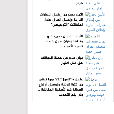
هرمز
الأمن يحذر من إطلاق العيارات
النارية وإغلاق الطرق خلال
احتفالات "التوجيهي"
الأمانة: أعمال تعبيد في
منطقة زهران ضمن خطة
تعبيد الأحياء
بيان صادر عن حملة المواقف
حق مش امتياز
عاجل - "العمل":53 يوما تبقى
من فترة قوننة وتوفيق أوضاع
العمالة غير الأردنية المخالفة ..
ولن يتم التمديد