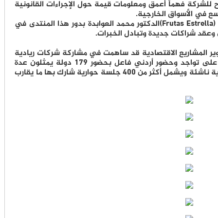
ح للشركة فهماً أعمق ومعلومات قيمة حول الإجراءات القانونية
ع في الأسواق الخارجية.
واختتم المدير العام لمشروع فروتاس استريلا (Frutas Estrella)الدكتور محمد العوابدة بدور هذا المنتدى في
 وعقد شراكات جديدة وتبادل الخبرات.
طوير المشاريع الاقتصادية قد ساهمت في مشاركة شركات ريادية
ناشئة في هذا المنتدى الدولي مما انعكس على تواجد وحضور أردني فاعل بحضور 179 دولة يمثلون عدة
قطاعات وجهات تمويلية دولية وشركات ريادية ناشئة ويشمل أكثر من 400 جلسة حوارية شارك بها ما يقارب