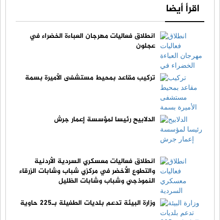
اقرأ أيضا
انطلاق فعاليات مهرجان العباءة الخضراء في
عجلون
تركيب مقاعد بمحيط مستشفى الأميرة بسمة
الدلابيح رئيسا لمؤسسة إعمار جرش
انطلاق فعاليات معسكري السردية الأردنية
والتطوع الأخضر في مركزي شباب وشابات الزرقاء
النموذجي وشباب وشابات الظليل
وزارة البيئة تدعم بلديات الطفيلة بـ225 حاوية