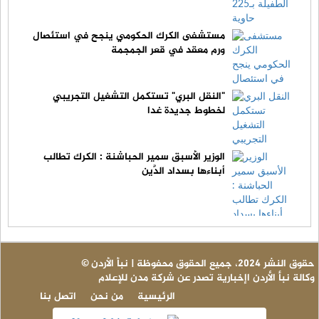
مستشفى الكرك الحكومي ينجح في استئصال
ورم معقد في قعر الجمجمة
"النقل البري" تستكمل التشغيل التجريبي
لخطوط جديدة غدا
الوزير الأسبق سمير الحباشنة : الكرك تطالب
أبناءها بسداد الدَّين
© حقوق النشر 2024، جميع الحقوق محفوظة | نبأ الأردن
وكالة نبأ الأردن اإخبارية تصدر عن شركة مدن للإعلام
الرئيسية
من نحن
اتصل بنا