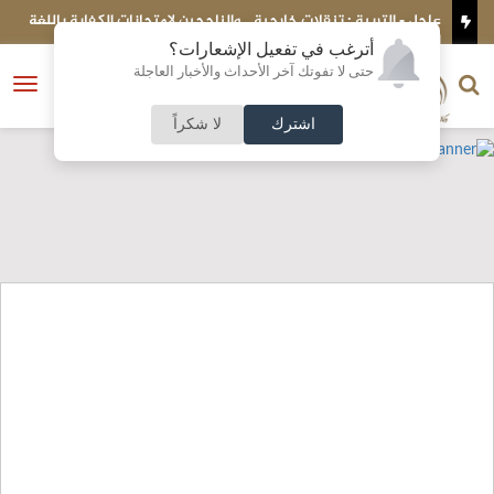
ة
عاجل - التربية : تنقلات خارجية .. والناجحين لامتحانات الكفاية باللغة
العربية (أسماء)
SheLeadsGov 
أترغب في تفعيل الإشعارات؟
الناشر و رئيس التحرير
حتى لا تفوتك آخر الأحداث والأخبار العاجلة
النسخة الكاملة
فتح
نشأت الحلبي
القائمة
اشترك
لا شكراً