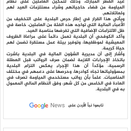
عيد الفطر المبارك، وذلك لتمكين العاملين على نظام
المياومة من قضاء حاجياتهم وشراء مستلزمات العيد لهم
ولعائلاتهم.
ويأتي هذا القرار في إطار حرص البلدية على التخفيف من
الأعباء المالية التي تواجه هذه الفئة من العاملين، خاصة في
ظل الالتزامات الإضافية التي تفرضها مناسبة العيد.
وأكد الكوفحي أن البلدية تعمل دائماً على مراعاة الظروف
المعيشية لموظفيها، وتوفير بيئة عمل مستقرة تضمن لهم
حياة كريمة.
وأشار إلى أن مديرية الشؤون المالية في البلدية باشرت
باتخاذ الإجراءات اللازمة لضمان صرف الرواتب قبل العطلة
الرسمية، مؤكداً أن هذا الإجراء يعكس التزام البلدية
بمسؤولياتها تجاه كوادرها، وحرصها على دعمهم في مختلف
المناسبات. علماً بأن رواتب مستخدمي المياومة تصرف في
العادة في الخامس من كل شهر، وفق النظام المالي المعمول
به في البلدية.
تابعوا نبأ الأردن على