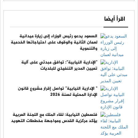
اقرأ أيضا
السعود يدعو رئيس الوزراء إلى زيارة ميدانية
لعمان الثانية والوقوف على احتياجاتها الخدمية
والتنموية
"الإدارية النيابية": توافق مبدئي على آلية
تعيين المدير التنفيذي للبلديات
" الإدارية النيابية" تواصل إقرار مشروع قانون
الإدارة المحلية لسنة 2026
فلسطين النيابية: لقاء الملك مع اللجنة العربية
يؤكد مركزية القدس ومواجهة مخططات التهويد