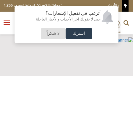
'جمارك الكويت': إحباط تهريب 4,255 حبة 'كبتاغون' مع م
سورية
أترغب في تفعيل الإشعارات؟
الناشر و رئيس التحرير
حتى لا تفوتك آخر الأحداث والأخبار العاجلة
النسخة الكاملة
فتح
نشأت الحلبي
القائمة
اشترك
لا شكراً