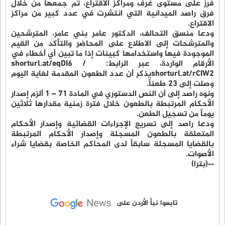
فرز على مستوى غرف ومراكز الاقتراع، تم جمعها من خلال
فرق راصد الميدانية التي انتشرت في عدد كبير من مراكز
الاقتراع.
ودعا منسق التحالف، الدكتور عامر بني عامر، المترشحين
والمترشحات إلى الاطلاع على المحاضر والتأكد من القيم
الموجودة فيها واستخدامها كبينات إذا ما تبين أي أخطاء في
الأرقام الواردة، عبر الرابط: ‏ shorturl.at/eqDI6 /
shorturl.at/rCIW2يذكر أن عدد الطعون المقدمة لغاية اليوم
وصلت إلى 23 طعناً.
ونوه راصد إلى أن النص الدستوري في المادة 71 – 1 ألزم إصدار
الأحكام المرتبطة بالطعون خلال فترة زمنية مقدارها ثلاثين
يوماً من تسجيل الطعن.
ودعا راصد إلى تسريع الإجراءات القضائية وإصدار الأحكام
المتعلقة بالطعون المسجلة وإصدار الأحكام المرتبطة
بالقضايا المسجلة سابقاً لدى المحاكم الخاصة بقضايا شراء
الأصوات.
--(بترا)
تابعوا نبأ الأردن على