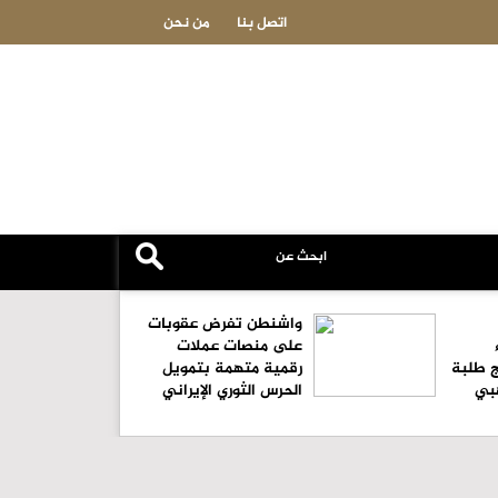
عاجل-مسؤول أميركي: تقد
اتصل بنا
من نحن
واشنطن تفرض عقوبات
على منصات عملات
ج طلبة
رقمية متهمة بتمويل
هبي
الحرس الثوري الإيراني