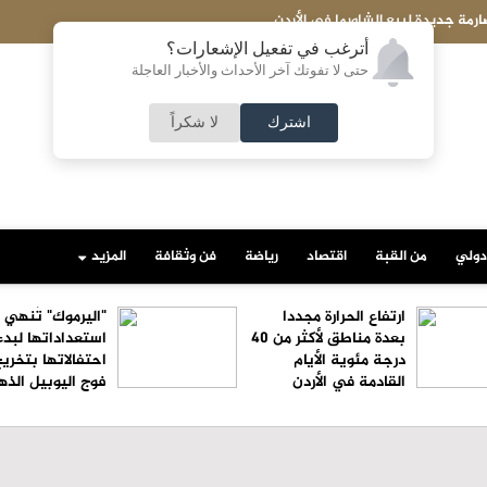
'جمارك الكويت': إحباط تهريب 4,255 حبة 'كبتاغون' مع مسافر قادم من سورية
أترغب في تفعيل الإشعارات؟
حتى لا تفوتك آخر الأحداث والأخبار العاجلة
اشترك
لا شكراً
دولي
من القبة
اقتصاد
رياضة
فن وثقافة
المزيد
ارتفاع الحرارة مجددا
"اليرموك" تُنهي
بعدة مناطق لأكثر من 40
استعداداتها لبدء
درجة مئوية الأيام
احتفالاتها بتخري
القادمة في الأردن
فوج اليوبيل الذ