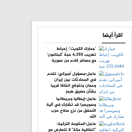
اقرأ أيضا
'جمارك الكويت': إحباط
تهريب 4,255 حبة 'كبتاغون'
مع مسافر قادم من سورية
عاجل-مسؤول أميركي: تقدم
في المحادثات بين إيران
وعمان ونتوقع اتفاقا قريبا
بشأن مضيق هرمز
عاجل-إيطاليا وبريطانيا
وسويسرا قد تشارك في آلية
التحقق من نزع سلاح حزب
الله
عاجل-الحكومة التركية:
"اتفاقية مكة" لا تتعارض مع