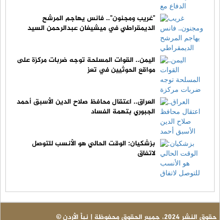
"غريب ومجنون".. فانس يهاجم المرشح
الديمقراطي في ميشيغان عبدالرحمن السيد
اليمن.. القوات المسلحة توجه ضربات مركزة على
مواقع الحوثيين في تعز
العراق.. اعتقال محافظ صلاح الدين الأسبق أحمد
الجبوري بتهمة الفساد
بزشكيان: الوقت الحالي هو الأنسب للتوصل
لاتفاق
© حقوق النشر 2024، جميع الحقوق محفوظة | نبأ الأردن