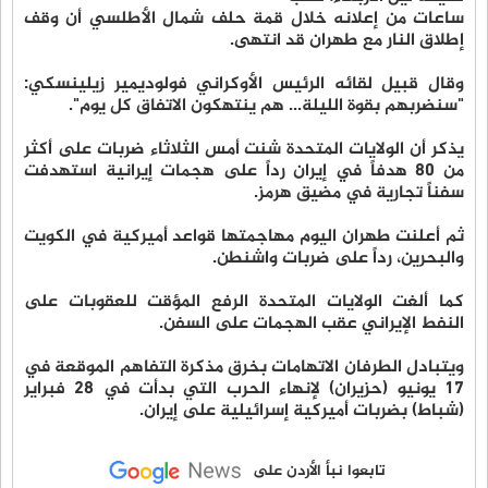
ساعات من إعلانه خلال قمة حلف شمال الأطلسي أن وقف
إطلاق النار مع طهران قد انتهى.
وقال قبيل لقائه الرئيس الأوكراني فولوديمير زيلينسكي:
"سنضربهم بقوة الليلة... هم ينتهكون الاتفاق كل يوم".
يذكر أن الولايات المتحدة شنت أمس الثلاثاء ضربات على أكثر
من 80 هدفاً في إيران رداً على هجمات إيرانية استهدفت
سفناً تجارية في مضيق هرمز.
ثم أعلنت طهران اليوم مهاجمتها قواعد أميركية في الكويت
والبحرين، رداً على ضربات واشنطن.
كما ألغت الولايات المتحدة الرفع المؤقت للعقوبات على
النفط الإيراني عقب الهجمات على السفن.
ويتبادل الطرفان الاتهامات بخرق مذكرة التفاهم الموقعة في
17 يونيو (حزيران) لإنهاء الحرب التي بدأت في 28 فبراير
(شباط) بضربات أميركية إسرائيلية على إيران.
تابعوا نبأ الأردن على