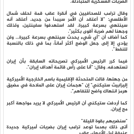
الضربات العسكرية المتبادلة.
وقال ترامب للصحافيين في أنقرة عقب قمة لحلف شمال
الأطلسي: "لا أعتقد أن الأمر سيبدأ من جديد. أعتقد أنه
سينتهي بسرعة كبيرة. لقد استهدفوا سفينتين، ولذلك
وجهنا لهم ضربة أقوى بكثير".
كما أضاف أن "أي شيء يحدث سينتهي بسرعة كبيرة... ولن
يؤدي إلا إلى جعل الوضع أكثر أماناً، بما في ذلك بالنسبة
للنفط".
فيما كرر الرئيس الأميركي تصريحاته السابقة بأن إيران
تستهدفه. وقال: "أنا على رأس قائمة أهداف إيران".
من جهتها، قالت المتحدثة الإقليمية باسم الخارجية الأميركية
إليزابيث ستيكني" إن "هجمات إيران على الملاحة في مضيق
هرمز انتهاك واضح للتفاهم".
كما أردفت ستيكني أن الرئيس الأميركي لا يريد مواجهة أكبر
مع إيران.
"سنضربهم بقوة الليلة"
أتى ذلك بعدما توعد ترامب إيران بضربات أميركية جديدة
عنيفة ليل الأربعاء، عقب