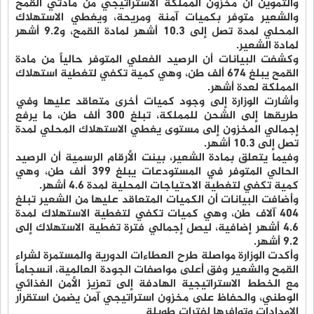
والتموين أن مخزون المملكة الاستراتيجي من مادتي القمح
والشعير متوفر بكميات آمنة ومريحة، ويغطي الاستهلاك
المحلي لمدة تصل إلى 10.3 أشهر لمادة القمح، و9.2 أشهر
لمادة الشعير.
وكشفت البيانات أن الرصيد الفعلي المتوفر حالياً من مادة
القمح يبلغ 674 ألف طن، وهي كمية تكفي لتغطية استهلاك
المملكة لعدة أشهر.
وأشارت الوزارة إلى وجود كميات أخرى متعاقد عليها وفي
طريقها إلى الشحن للمملكة، تبلغ 300 ألف طن، ما يرفع
إجمالي المخزون إلى مستوى يغطي الاستهلاك المحلي لمدة
تصل إلى 10.3 أشهر.
وفيما يتعلق بمادة الشعير، بينت الأرقام الرسمية أن الرصيد
الحالي المتوفر في المستودعات يبلغ 399 ألف طن، وهي
كمية تكفي لتغطية الاحتياجات المحلية لمدة 4.6 أشهر.
وأضافت البيانات أن الكميات المتعاقد عليها من الشعير تبلغ
404 آلاف طن، وهي كميات تكفي لتغطية الاستهلاك لمدة
4.6 أشهر إضافية، ليصل إجمالي فترة تغطية الاستهلاك إلى
9.2 أشهر.
وأكدت الوزارة مواصلة طرح العطاءات الدورية والمستمرة لشراء
القمح والشعير وفق أعلى مواصفات الجودة العالمية، انسجاماً
مع الخطط الاستراتيجية الهادفة إلى تعزيز الأمن الغذائي
الوطني، والحفاظ على مخزون استراتيجي آمن يضمن استقرار
الإمدادات وتوافرها لفترات طويلة