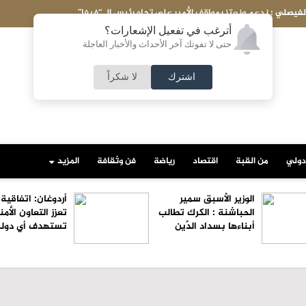
يصلي : ندعم ونعتز بمواقف الأمير علي تجاه رئيس الـ “فيفا”
أترغب في تفعيل الإشعارات؟
حتى لا تفوتك آخر الأحداث والأخبار العاجلة
اشترك
لا شكراً
دولي
من القبة
اقتصاد
رياضة
فن وثقافة
المزيد
الوزير الأسبق سمير
أردوغان: اتفاقية
الحباشنة : الكرك تطالب
تعزز التعاون الأمن
أبناءها بسداد الدَّين
تستهدف أي دولة