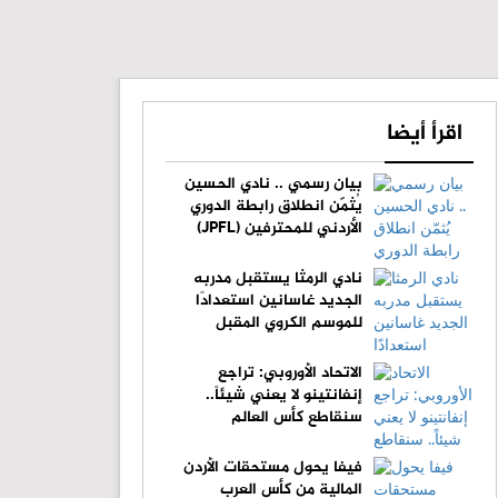
اقرأ أيضا
بيان رسمي .. نادي الحسين
يُثمّن انطلاق رابطة الدوري
الأردني للمحترفين (JPFL)
نادي الرمثا يستقبل مدربه
الجديد غاسانين استعدادًا
للموسم الكروي المقبل
الاتحاد الأوروبي: تراجع
إنفانتينو لا يعني شيئاً..
سنقاطع كأس العالم
فيفا يحول مستحقات الأردن
المالية من كأس العرب