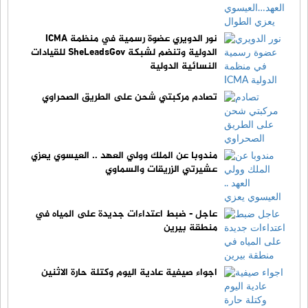
نور الدويري عضوة رسمية في منظمة ICMA
الدولية وتنضم لشبكة SheLeadsGov للقيادات
النسائية الدولية
تصادم مركبتي شحن على الطريق الصحراوي
مندوبا عن الملك وولي العهد .. العيسوي يعزي
عشيرتي الزريقات والسماوي
عاجل - ضبط اعتداءات جديدة على المياه في
منطقة بيرين
اجواء صيفية عادية اليوم وكتلة حارة الاثنين