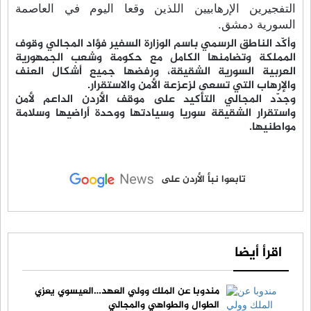
التفجيرين الإرهابيين اللذين وقعا اليوم في العاصمة
السورية دمشق.
وأكّد الناطق الرسمي باسم الوزارة السفير فؤاد المجالي وقوف
المملكة وتضامنها الكامل مع حكومة وشعب الجمهورية
العربية السورية الشقيقة، ورفضها جميع أشكال العنف
والإرهاب التي تسعى لزعزعة الأمن والاستقرار.
وجدّد المجالي التأكيد على موقف الأردن الداعم لأمن
واستقرار الشقيقة سوريا وسيادتها ووحدة أراضيها وسلامة
مواطنيها.
تابعوا نبأ الأردن على
اقرأ أيضا
مندوبا عن الملك وولي العهد…العيسوي يعزي
الطوال والطواهي والمجالي