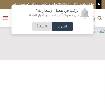
فايز الماضي يكتب: الملك الإنسان ..بين أهله وعشيرته في الجنوب
"
ش
أترغب في تفعيل الإشعارات؟
الناشر و رئيس التحرير
حتى لا تفوتك آخر الأحداث والأخبار العاجلة
النسخة الكاملة
فتح
نشأت الحلبي
القائمة
اشترك
لا شكراً