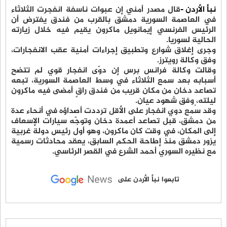
نبأ الأردن -
قال مصدر أمني إن عبوات ناسفة انفجرت الثلاثاء
في العاصمة السورية دمشق بالقرب من فندق يفترض أن
الرئيس الفرنسي إيمانويل ماكرون يقيم فيه خلال زيارته
الحالية لسوريا.
وجرى إغلاق شوارع وتطبيق إجراءات أمنية عقب الانفجارات،
وفق وكالة رويترز.
وقالت وكالة فرانس برس إن دوّى انفجار قوي لم تتضح
أسبابه بعد سمع الثلاثاء في وسط العاصمة السورية، تبعه
تصاعد دخان من مكان قريب من فندق راقٍ أمضى فيه ماكرون
ليلته، وفق شهود عيان.
وقد سُمع دوي انفجار على الأقل ترددت أصداؤه في أنحاء عدة
من دمشق، قبل تصاعد أعمدة دخان وتوجّه سيارات الإسعاف
إلى المكان، في وقت كان ماكرون، وهو أول رئيس دولة غربية
يزور دمشق منذ إطاحة الحكم السابق، يعقد محادثات رسمية
مع نظيره السوري أحمد الشرع في القصر الرئاسي.
تابعوا نبأ الأردن على