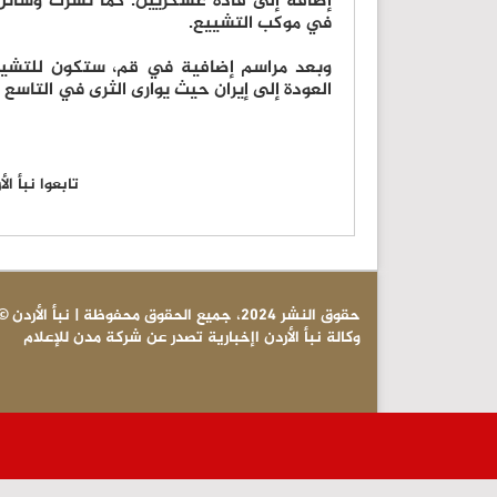
إضافة إلى قادة عسكريين. كما نشرت وسائل
في موكب التشييع.
وبعد مراسم إضافية في قم، ستكون للتشييع
العودة إلى إيران حيث يوارى الثرى في التا
تابعوا نبأ ا
© حقوق النشر 2024، جميع الحقوق محفوظة | نبأ الأردن
وكالة نبأ الأردن اإخبارية تصدر عن شركة مدن للإعلام