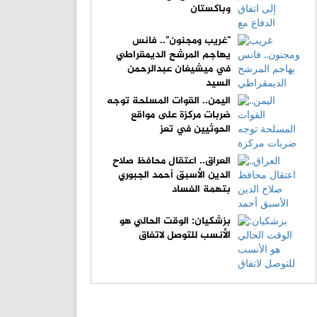
وباكستان
"غريب ومجنون".. فانس
يهاجم المرشح الديمقراطي
في ميشيغان عبدالرحمن
السيد
اليمن.. القوات المسلحة توجه
ضربات مركزة على مواقع
الحوثيين في تعز
العراق.. اعتقال محافظ صلاح
الدين الأسبق أحمد الجبوري
بتهمة الفساد
بزشكيان: الوقت الحالي هو
الأنسب للتوصل لاتفاق