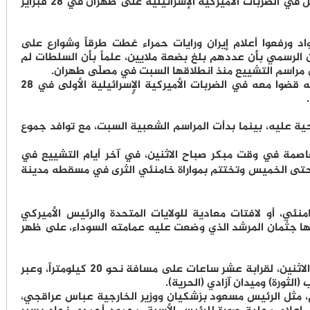
الثلاثاء جزء من مراسم تشييع المرشد الذي قُتل في الضربات الأميركية الإسرائيلية على طهران في 28 فبراير
د ورفعوا أعلام إيران ورايات حمراء غطت طرقاً وشوارع على
ن الرسمي بأن عددهم بلغ بضعة ملايين، علماً بأن السلطات لم
في مراسم التشييع منذ انطلاقها السبت في مصلّى طهران.
وسجّي نعش خامنئي وأربعة من أفراد عائلته قضوا معه في الضربات الأميركية الإٍسرائيلية الأولى في 28
تحية عليه، بينما بدأت المراسم الشعبية السبت، مع توافد جموع
اصمة في وقت مبكر صباح الاثنين، في آخر أيام التشييع في
تى الخميس وتختتم بمواراة خامنئي الثرى في مسقطه مدينة
نئي، أو لافتات معادية للولايات المتحدة والرئيس الأميركي
طها جثمان المرشد الذي وضعت عليه عمامته السوداء، على ظهر
وامتد الموكب الجنائزي الذي اختتم بعد ظهر الاثنين، لقرابة عشر ساعات على مسافة نحو 20 كيلومتراً، وعبر
لثورة) وميدان آزادي (الحرية).
 مثل الرئيس مسعود بزشكيان ووزير الخارجية عباس عراقجي،