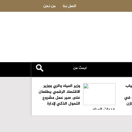
إصلاح جزءًا من العقوبة
رقم محلي بعد غياب طويل .. قوى "الاستقلال" ثالثة في ب
اتصل بنا
من نحن
ياب
وزير المياه والري ووزير
الاقتصاد الرقمي يطلعان
ة في
على سير عمل مشروع
زن
التحول الذكي لإدارة
خدمات المياه