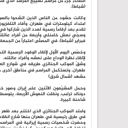
(شباط).
وكانت حشود من الناس الذين اتشحوا بالسوا
امتداد كيلومترات في طهران. وأفاد التلفزيو
تقدم بعد أرقاماً رسمية لعدد الذين شاركوا 
فبراير (شباط)، في المصلّى اعتباراً من الجمعة.
وخصّص اليوم الأول لإلقاء الوفود الرسمية ال
لإلقاء نظرة الوداع على نعشه وأفراد عائلته.
وشقّ الموكب الجنائزي طريقه في شوارع الع
طهران. وتستكمل المراسم في مناطق أخرى ح
مشهد (شمال شرق)
وحمل المشيّعون الاثنين علم إيران وصور خام
دونالد ترامب. ونُقلت النعوش الأربعة، يتوس
شاحنة كبيرة.
في طرق رئيسية في طهران منها شارع انقلاب (ا
وحضرت شخصيات رسمية إيرانية في المراسم،