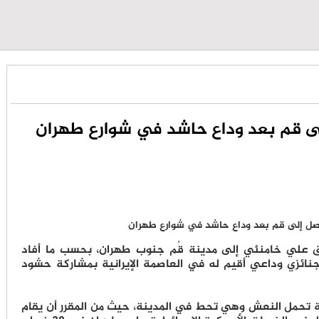
لى قم بعد وداع حاشد في شوارع طهران
ق علي خامنئي إلى مدينة قُم جنوب طهران، بحسب ما أفاد
جنائزي وداعي أقيم له في العاصمة الإيرانية بمشاركة حشود
ية تحمل النعش وهي تحط في المدينة، حيث من المقرر أن يقام