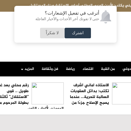
الاستاذه اماني اشرف تكتب: بدائل العقوبات السالبة للحرية… عندما يصبح ال
أترغب في تفعيل الإشعارات؟
حتى لا تفوتك آخر الأحداث والأخبار العاجلة
اشترك
لا شكراً
دولي
من القبة
اقتصاد
رياضة
فن وثقافة
المزيد
الاستاذه اماني اشرف
رقم محلي بعد غ
تكتب: بدائل العقوبات
طويل .. قوى
السالبة للحرية… عندما
"الاستقلال" ثالث
يصبح الإصلاح جزءًا من
بطولة المرحوم ما
المومني لألعاب القوى