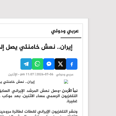
عربي ودولي
إيران.. نعش خامنئي يصل إ
عربي ودولي
pm 11:07 | 2026-07-06 - الإثنين
نبأ الأردن -
وصل نعش المرشد الإيراني الساب
التلفزيون الرسمي مساء الاثنين، بعد موكب 
غفيرة.
ونشر التلفزيون الإيراني لقطات لطائرة مروح