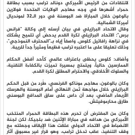
لانتقادات من الرئيس الأميركي دونالد ترامب بسبب بطاقة
حمراء أشهرها في وجه مهاجم الولايات المتحدة فولارين
بالوغون خلال المباراة ضد البوسنة في دور الـ32 لمونديال
أميركا الشمالية.
وقال الاتحاد البرازيلي في بيان أرسله إلى وكالة "فرانس
برس": الاتحاد البرازيلي لكرة القدم يدحض أي تلميح يشكك
في نزاهة رافائيل كلوس. واصفاً إياه بـ"المحترف النموذجي"،
وذلك تعليقا على ما اعتبره ترامب فظيعاً ومثيراً جداً للريبة.
وأضاف: كلوس يحظى باعتراف عالمي كأحد أفضل الحكام
الممارسين حالياً، ويتمتع بمسيرة تميزت بالكفاءة التقنية،
والسلوك الأخلاقي، والاحترام المطلق لكرة القدم.
وكان بالوغون، مهاجم موناكو الفرنسي، طُرد من قبل الحكم
البرازيلي خلال مواجهة ثمن النهائي أمام البوسنة والهرسك
الأربعاء الماضي، بعد أن داس على ساق المدافع البوسني
طارق محارموفيتش.
وكان من المفترض أن تحرم هذه البطاقة الحمراء المنتخب
الأميركي من هدافه في مباراة الإثنين ضد بلجيكا، لكن لجنة
الانضباط في الاتحاد الدولي علقت هذا الإيقاف وجعلته مع
وقف التنفيذ، عقب تدخل ترامب، وهو قرار غير مسبوق أثار