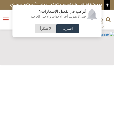
نئي يعيد تشكيل مجلس الأمن وتعيين رضائي
احذر تراكم "ديون النوم".. الساعات
أترغب في تفعيل الإشعارات؟
الناشر و رئيس التحرير
حتى لا تفوتك آخر الأحداث والأخبار العاجلة
النسخة الكاملة
فتح
نشأت الحلبي
القائمة
اشترك
لا شكراً