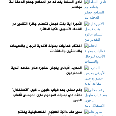
نادي السلط يتعاقد مع المدافع جعفر الدحلة لـ3
مواسم
الأميرة آية بنت فيصل تتسلم جائزة التقدير من
الاتحاد الآسيوي للكرة الطائرة
اختتام فعاليات بطولة الأندية للرجال والسيدات
والناشئين والناشئات
المدرب الأردني يفرض حضوره على مقاعد أندية
المحترفين
رقم محلي بعد غياب طويل .. قوى "الاستقلال"
ثالثة في بطولة المرحوم مازن المومني لألعاب
القوى
‏مدير عام دائرة الشؤون الفلسطينية يفتتح