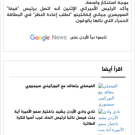
موجة استنكار واسعة.
وأكد الرئيس الأميركي الإثنين أنه اتصل برئيس "فيفا"
السويسري جياني إنفانتينو "لطلب إعادة النظر" في البطاقة
الحمراء التي نالها بالوغون.
تابعوا نبأ الأردن على
اقرأ أيضا
الفيصلي يتعاقد مع البوركيني سيمبوري
نادي وادي الأردن يشيد باختيار سمو الأميرة آية
بنت فيصل نائباً لرئيس اتحاد غرب آسيا للكرة
الطائرة