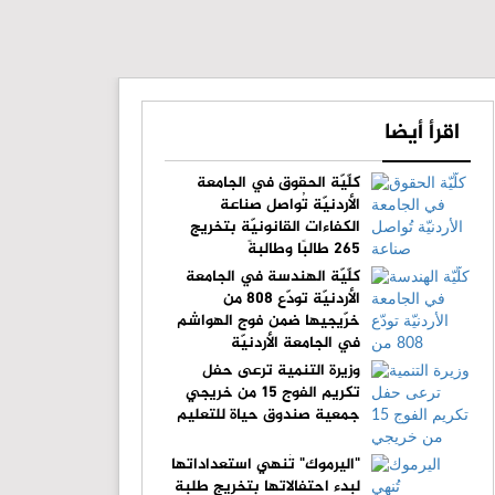
اقرأ أيضا
كلّيّة الحقوق في الجامعة
الأردنيّة تُواصل صناعة
الكفاءات القانونيّة بتخريج
265 طالبًا وطالبةً
كلّيّة الهندسة في الجامعة
الأردنيّة تودّع 808 من
خرّيجيها ضمن فوج الهواشم
في الجامعة الأردنيّة
وزيرة التنمية ترعى حفل
تكريم الفوج 15 من خريجي
جمعية صندوق حياة للتعليم
"اليرموك" تُنهي استعداداتها
لبدء احتفالاتها بتخريج طلبة