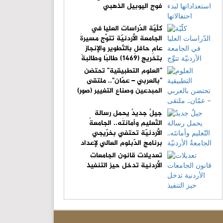
فوج اليوبيل الذهبي
كلّيّة الدّراسات العليا في
الجامعة الأردنيّة تتوِّج مسيرةَ
عامٍ حافلٍ بالتّطوير والإنجاز
بتخريج (1469) طالبًا وطالبةً
"العلوم التطبيقية" تحتضن
"بالعربي – عمّان".. ملتقى
المبدعين وصناع التغيير (صور)
جيلٌ جديدٌ يحمل رسالة
التّعليم وأمانتَه.. الجامعةُ
الأردنيّة تحتفي بخرّيجي
برنامج الدّبلوم العالي لإعداد
المعلّمين
تعديلات قانون الجامعات
الأردنية تدخل حيز التنفيذ