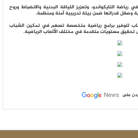
 رياضة التايكواندو، وتعزيز اللياقة البدنية والانضباط وروح
ة وصقل قدراتها ضمن بيئة تدريبية آمنة ومنظمة.
شباب لتوفير برامج رياضية متخصصة تسهم في تمكين الشباب
ى تحقيق مستويات متقدمة في مختلف الألعاب الرياضية.
لأردن على