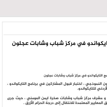
تايكواندو في مركز شباب وشابات عجلون
النموذجي ، اختبار قبول المشاركين في برنامج التايكواندو ،
لأردني للتايكواندو.
 ، و مشرف مركز شباب وشابات صخرة ايمن المومني ، حيث جرى
المعايير المعتمدة للانتقال إلى درجة الحزام الأزرق .