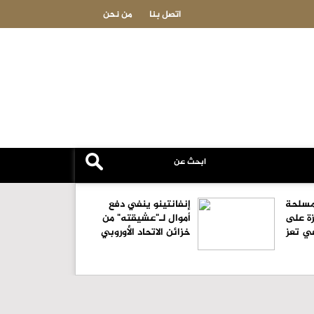
اليمن.. القوات المسلحة توجه ضربات مركزة على مواقع
اتصل بنا
من نحن
لمسلحة
إنفانتينو ينفي دفع
ة على
أموال لـ"عشيقته" من
في تعز
خزائن الاتحاد الأوروبي