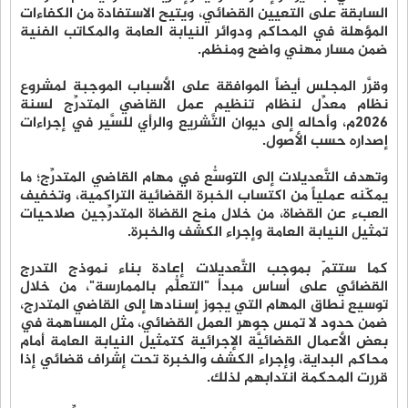
السابقة على التعيين القضائي، ويتيح الاستفادة من الكفاءات
المؤهلة في المحاكم ودوائر النيابة العامة والمكاتب الفنية
ضمن مسار مهني واضح ومنظم.
وقرَّر المجلس أيضاً الموافقة على الأسباب الموجبة لمشروع
نظام معدِّل لنظام تنظيم عمل القاضي المتدرِّج لسنة
2026م، وأحاله إلى ديوان التَّشريع والرأي للسَّير في إجراءات
إصداره حسب الأصول.
وتهدف التَّعديلات إلى التوسُّع في مهام القاضي المتدرِّج؛ ما
يمكّنه عملياً من اكتساب الخبرة القضائية التراكمية، وتخفيف
العبء عن القضاة، من خلال منح القضاة المتدرِّجين صلاحيات
تمثيل النيابة العامة وإجراء الكشف والخبرة.
كما ستتمّ بموجب التَّعديلات إعادة بناء نموذج التدرج
القضائي على أساس مبدأ "التعلُّم بالممارسة"، من خلال
توسيع نطاق المهام التي يجوز إسنادها إلى القاضي المتدرج،
ضمن حدود لا تمس جوهر العمل القضائي، مثل المساهمة في
بعض الأعمال القضائيَّة الإجرائية كتمثيل النيابة العامة أمام
محاكم البداية، وإجراء الكشف والخبرة تحت إشراف قضائي إذا
قررت المحكمة انتدابهم لذلك.