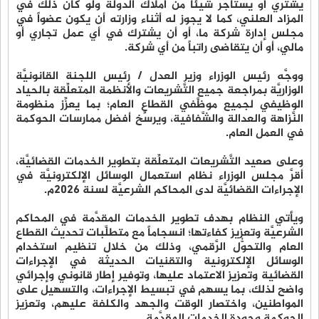
يشتري أو يستأجر شيئاً من أملاك الدولة ولو كان ذلك في
المزاد العلني، كما لا يجوز له أثناء وزارته أن يكون عضواً في
مجلس إدارة شركة ما، أو أن يشترك في أي عمل تجاري أو
مالي، أو أن يتقاضى راتباً من أي شركة.
ووجَّه رئيس الوزراء وزير العدل / رئيس اللجنة القانونيَّة
الوزاريَّة بمراجعة جميع التَّشريعات والأنظمة المتعلِّقة بالحياد
الوظيفي لجميع موظَّفي القطاع العام؛ بما يعزِّز منظومة
النَّزاهة والعدالة والشَّفافية، ويرسِّخ أفضل ممارسات الحوكمة
في العمل العام.
وعلى صعيد التَّشريعات المتعلِّقة بتطوير الخدمات القضائيَّة،
أقرَّ مجلس الوزراء نظام استعمال الوسائل الإلكترونيَّة في
الإجراءات القضائيَّة لدى المحاكم الشرعيَّة لسنة 2026م.
ويأتي النظام بهدف تطوير الخدمات المقدَّمة في المحاكم
الشرعيَّة وتعزيز كفاءتها؛ انسجاماً مع متطلَّبات تحديث القطاع
العام والتحوُّل الرَّقمي، وذلك من خلال تنظيم استخدام
الوسائل الإلكترونية والتقنيات الحديثة في الإجراءات
القضائية وتعزيز الاعتماد عليها، وتوفير إطار قانوني وإجرائي
واضح لذلك، بما يسهم في تبسيط الإجراءات، والتسهيل على
المواطنين، واختصار الوقت والجهد والكلفة عليهم، وتعزيز
الحوكمة وجودة الخدمات المقدَّمة.