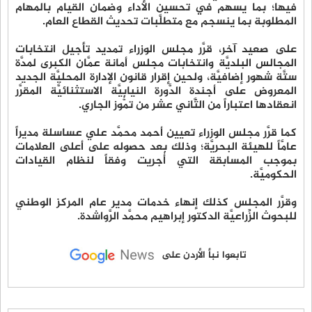
فيها؛ بما يسهم في تحسين الأداء وضمان القيام بالمهام
المطلوبة بما ينسجم مع متطلَّبات تحديث القطاع العام.
على صعيد آخر، قرَّر مجلس الوزراء تمديد تأجيل انتخابات
المجالس البلديَّة وانتخابات مجلس أمانة عمَّان الكبرى لمدَّة
ستَّة شهور إضافيَّة، ولحين إقرار قانون الإدارة المحليَّة الجديد
المعروض على أجندة الدَّورة النيابيَّة الاستثنائيَّة المقرَّر
انعقادها اعتباراً من الثَّاني عشر من تمُّوز الجاري.
كما قرَّر مجلس الوزراء تعيين أحمد محمَّد علي عساسلة مديراً
عامَّاً للهيئة البحريَّة؛ وذلك بعد حصوله على أعلى العلامات
بموجب المسابقة التي أُجريت وفقاً لنظام القيادات
الحكوميَّة.
وقرَّر المجلس كذلك إنهاء خدمات مدير عام المركز الوطني
للبحوث الزِّراعيَّة الدكتور إبراهيم محمَّد الرَّواشدة.
تابعوا نبأ الأردن على