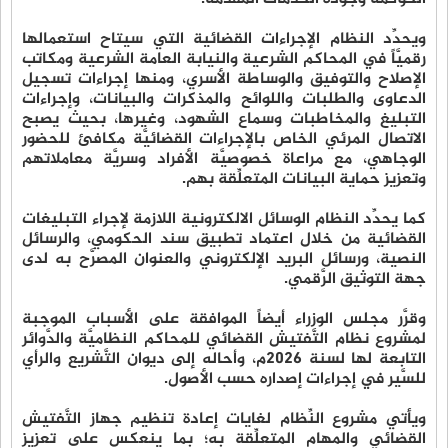
ويحدِّد النظام الإجراءات القضائية التي سيتاح استعمالها
رقميَّاً في المحاكم الشرعية والنيابة العامة الشرعية ومكاتب
الإصلاح والتوفيق والوساطة الأسري، ومنها إجراءات تسجيل
الدعاوى والطلبات واللوائح والمذكرات والبيانات، وإجراءات
التبليغ والمخاطبات وسماع الشهود، وغيرها، بحيث يصبح
الاتصال المرئي الخاص بالإجراءات القضائيَّة مكافئ للحضور
الوجاهي، مع مراعاة خصوصيَّة الأفراد وسريَّة معاملاتهم
وتعزيز حماية البيانات المتعلِّقة بهم.
كما يحدِّد النظام الوسائل الالكترونية اللازمة لإجراء التبليغات
القضائية من خلال اعتماد تطبيق سند الحكومي، والرسائل
النصية، ورسائل البريد الإلكتروني والعنوان المصرَّح به لدى
جهة التوثيق الرَّقمي.
وقرَّر مجلس الوزراء أيضاً الموافقة على الأسباب الموجبة
لمشروع نظام التَّفتيش القضائي للمحاكم النظاميَّة والدَّوائر
التابعة لها لسنة 2026م، وأحاله إلى ديوان التَّشريع والرأي
للسَّير في إجراءات إصداره حسب الأصول.
ويأتي مشروع النِّظام لغايات إعادة تنظيم جهاز التَّفتيش
القضائي والمهام المتعلِّقة به؛ بما ينعكس على تعزيز