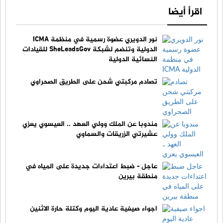
اقرأ أيضا
نور الدويري عضوة رسمية في منظمة ICMA
الدولية وتنضم لشبكة SheLeadsGov للقيادات
النسائية الدولية
تصادم مركبتي شحن على الطريق الصحراوي
مندوبا عن الملك وولي العهد .. العيسوي يعزي
عشيرتي الزريقات والسماوي
عاجل - ضبط اعتداءات جديدة على المياه في
منطقة بيرين
اجواء صيفية عادية اليوم وكتلة حارة الاثنين