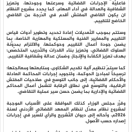
فاعليَّة الإجراءات القضائية وسرعتها وجودتها، وتعزيز
الشفافية والعدالة في أداء المهام، كما يحدد مشروع النظام
ان يكون القاضي المفتش أقدم في الدَّرجة من القاضي
الخاضع للتقييم.
وستتم بموجب التَّعديلات إعادة تحديد وتطوير أدوات قياس
التقييم والمعايير الفنية والمسلكية والمهارية الخاصة، بما
يضمن جودة أعمال التقييم وحوكمتها، والالتزام بمدوَّنة
السلوك القضائي، وتعزيز بناء القدرات والتَّدريب المتخصِّص؛
بهدف تعزيز الكفاءة والإنجاز، وضمان عدالة وشفافية التقييم.
كما سيتمّ تنظيم آلية تقديم الشكاوى، ومتابعتها ومعالجتها؛
ترسيخاً لمبادئ الحوكمة، ولتجويد إجراءات المحاكمة العادلة
والأحكام القضائية، إلى جانب التوسع في صلاحيات المفتش
الرقابية، والتوسُّع في نطاق الرقابة لتشمل أعمال المحاكم
القضائية والإدارية بما يضمن حسن سير عملية التقاضي.
وقرَّر مجلس الوزراء كذلك الموافقة على الأسباب الموجبة
لمشروع نظام معدِّل لنظام المعهد القضائي الأردني لسنة
2026م، وأحاله إلى ديوان التَّشريع والرأي للسَّير في إجراءات
إصداره حسب الأصول.