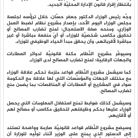
بانتظار إقرار قانون الإدارة المحليَّة الجديد.
وجَّه رئيس الوزراء الدكتور جعفر حسَّان، خلال ترؤُّسه لجلسة
مجلس الوزراء اليوم الأحد، بإصدار مشروع نظام لضبط العمل
الوزاري، ومنحه صفة الاستعجال؛ لمنع تضارب المصالح أو
تحقيق مكاسب شخصيَّة للوزراء، أو أيّ منفعة مباشرة أو غير
مباشرة لأقربائهم، وأن يحقق مبدأ الحياد الوظيفي للوزراء.
وسيوفِّر مشروع النِّظام مكنة قانونيَّة لدوائر العطاءات
والجهات الرقابيَّة؛ لمنع تضارب المصالح لدى الوزراء.
كما سيشمل مشروع النِّظام قواعد ملزمة تحكم علاقة الوزراء
مع مختلف الجهات والمؤسَّسات التي لها علاقة مع الحكومة
سواء في المشاريع أو العطاءات أو المناقصات؛ بما يضمن منع
تضارب المصالح.
وسيشمل كذلك ضوابط تمنع استغلال المعلومات التي يحصل
الوزراء عليها بحكم وظيفتهم لتحقيق مكاسب أو مصالح لهم
أو لأقاربهم.
وسيضع مشروع النِّظام قواعد قانونيَّة صارمة وواضحة تستند
إلى الدستور الذي يمنع على الوزير أثناء تولِّيه للوزارة أن