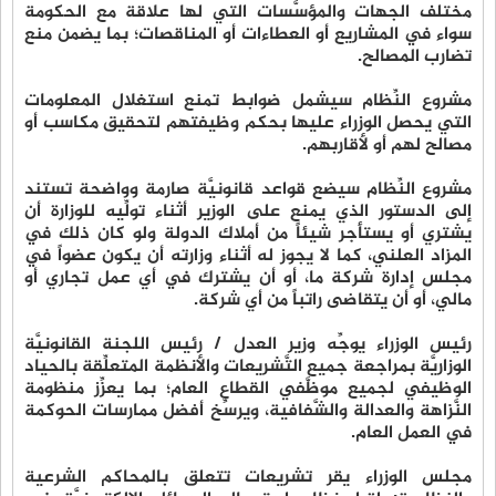
مختلف الجهات والمؤسَّسات التي لها علاقة مع الحكومة
سواء في المشاريع أو العطاءات أو المناقصات؛ بما يضمن منع
تضارب المصالح.
مشروع النِّظام سيشمل ضوابط تمنع استغلال المعلومات
التي يحصل الوزراء عليها بحكم وظيفتهم لتحقيق مكاسب أو
مصالح لهم أو لأقاربهم.
مشروع النِّظام سيضع قواعد قانونيَّة صارمة وواضحة تستند
إلى الدستور الذي يمنع على الوزير أثناء تولِّيه للوزارة أن
يشتري أو يستأجر شيئاً من أملاك الدولة ولو كان ذلك في
المزاد العلني، كما لا يجوز له أثناء وزارته أن يكون عضواً في
مجلس إدارة شركة ما، أو أن يشترك في أي عمل تجاري أو
مالي، أو أن يتقاضى راتباً من أي شركة.
رئيس الوزراء يوجِّه وزير العدل / رئيس اللجنة القانونيَّة
الوزاريَّة بمراجعة جميع التَّشريعات والأنظمة المتعلِّقة بالحياد
الوظيفي لجميع موظَّفي القطاع العام؛ بما يعزِّز منظومة
النَّزاهة والعدالة والشَّفافية، ويرسِّخ أفضل ممارسات الحوكمة
في العمل العام.
مجلس الوزراء يقر تشريعات تتعلق بالمحاكم الشرعية