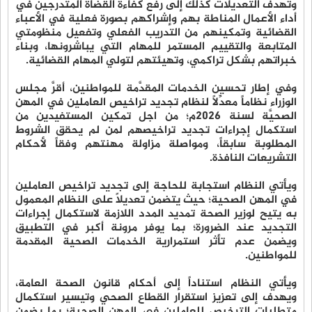
وتهدف التعديلات كذلك إلى رفع كفاءة القضاة المتدرِّجين في
أداء الأعمال المناطة بهم وإشراكهم بصورة فعلية في الأعباء
القضائية وتمكينهم من التدريب الفعلي وتفعيل منظومتي
المتابعة والتقييم المستمر للمهام التي يباشرونها، وبناء
خبراتهم بشكل تراكمي، وتهيئتهم لتولي المهام القضائية.
وفي إطار تحسين الخدمات المقدَّمة للمواطنين، أقرَّ مجلس
الوزراء نظاماً معدِّلاً لنظام تجديد تراخيص العاملين في المهن
الصحيَّة لسنة 2026م؛ من اجل تمكين المستفيدين من
استكمال إجراءات تجديد تراخيصهم لمن لم يحقق الشروط
المطلوبة سابقاً، ومواصلة مزاولة مهنتهم وفقاً لأحكام
التشريعات النافذة.
ويأتي النظام استجابة للحاجة إلى تجديد تراخيص العاملين
في المهن الصحية؛ حيث يتضمن تعديلاً على النظام المعمول
به يتيح لوزير الصحة تمديد المدد اللازمة لاستكمال إجراءات
التجديد عند الضرورة؛ بما يوفر مرونة أكبر في التطبيق
ويضمن عدم تأثر استمرارية الخدمات الصحية المقدمة
للمواطنين.
ويأتي النظام استناداً إلى أحكام قانون الصحة العامة،
ويهدف إلى تعزيز استقرار القطاع الصحي وتيسير استكمال
متطلبات الترخيص للعاملين في المهن الصحية؛ بما يضمن