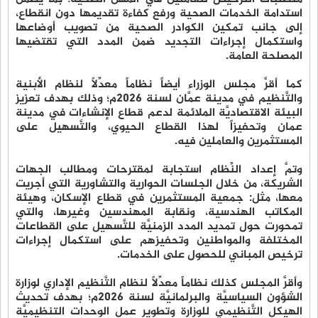
استدامة الخدمات الصحية ورفع كفاءة تقديمها دون انقطاع،
إلى جانب تمكين الكوادر الصحية من تصويب أوضاعها
واستكمال إجراءات التجديد ضمن المدد التي تقتضيها
المصلحة العامة.
كما أقرَّ مجلس الوزراء أيضاً نظاماً معدِّلاً لنظام الأبنية
والتَّنظيم في مدينة عمَّان لسنة 2026م؛ وذلك بهدف تعزيز
البيئة الاقتصاديَّة الملائمة لدعم قطاع الإنشاءات في مدينة
عمان وتحفيزاً لهذا القطاع الحيوي، والتَّسهيل على
المستثمرين والعاملين فيه.
وتمَّ إعداد النِّظام استجابة لمقترحات ومطالب الجهات
الشريكة، من خلال الجلسات الحوارية والتشاورية التي أجريت
معها، مثل: جمعية المستثمرين في قطاع الإسكان، وهيئة
المكاتب الهندسية، ونقابة المهندسين وغيرها، والتي
تمحورت حول تمديد المدد الزمنيَّة للتَّسهيل على القطاعات
المختلفة والمواطنين وتحفيزهم على استكمال إجراءات
ترخيص المباني للحصول على الخدمات.
وأقرَّ المجلس كذلك نظاماً معدِّلاً لنظام التَّنظيم الإداري لوزارة
الشؤون السياسيَّة والبرلمانيَّة لسنة 2026م؛ بهدف تحديث
الهيكل التَّنظيمي للوزارة وتطوير عمل الوحدات التنظيميَّة