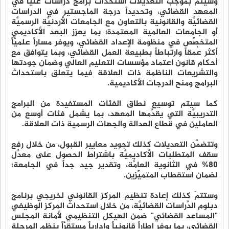
وسيتمّ بموجب التَّعديلات استحداث برامج دراسات عليا في
المعهد القضائي، وتحديداً درجة الماجستير في الدراسات
القضائيَّة والقانونية بالتعاون مع الجامعات الأردنيَّة الرسميَّة
أو الجامعات العالمية المعتمدة؛ بما يعزز البعد الأكاديمي
المتخصِّص في منظومة الإعداد القضائي، ويوفر مساراً علميَّاً
أكثر عُمقاً وارتباطاً بطبيعة العمل القضائي، وبما يتوافق مع
أحكام قانون اعتماد مؤسسات التعليم العالي وضمان جودتها
والتشريعات الناظمة ذات العلاقة فيما يتعلق باستحداث
البرامج ومنح الدرجات الأكاديمية.
كما سيتم توسيع نطاق الفئات المستفيدة من البرامج
التدريبيَّة التي يقدِّمها المعهد، بما يشمل فئات أوسع من
العاملين في قطاع العدالة والجهات الرسمية ذات العلاقة.
وتتضمَّن التعديلات كذلك تجويد معايير القبول، من خلال رفع
سقف المتطلبات الأكاديميَّة باشتراط الحصول على معدَّل
80% في الثانوية العامَّة، وتقدير جيد جداً في الجامعة؛
لضمان استقطاب المتميِّزين.
وستتمّ كذلك إعادة تنظيم المركز القانوني لخريجي برنامج
دبلوم الدِّراسات القضائيَّة، من خلال استحداث المركز الوظيفي
"المساعد القضائي" ضمن الهيكل التنظيمي لأمانة المجلس
القضائي، بما يوفر إطاراً قانونياً وإدارياً مستقرَّاً ينظم المرحلة