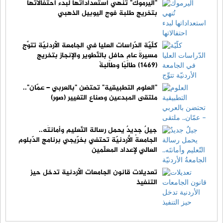
"اليرموك" تُنهي استعداداتها لبدء احتفالاتها
بتخريج طلبة فوج اليوبيل الذهبي
كلّيّة الدّراسات العليا في الجامعة الأردنيّة تتوِّج
مسيرةَ عامٍ حافلٍ بالتّطوير والإنجاز بتخريج
(1469) طالبًا وطالبةً
"العلوم التطبيقية" تحتضن "بالعربي – عمّان"..
ملتقى المبدعين وصناع التغيير (صور)
جيلٌ جديدٌ يحمل رسالة التّعليم وأمانتَه..
الجامعةُ الأردنيّة تحتفي بخرّيجي برنامج الدّبلوم
العالي لإعداد المعلّمين
تعديلات قانون الجامعات الأردنية تدخل حيز
التنفيذ