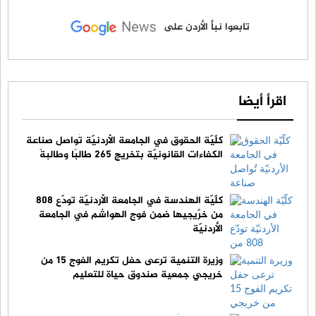
تابعوا نبأ الأردن على
اقرأ أيضا
كلّيّة الحقوق في الجامعة الأردنيّة تُواصل صناعة
الكفاءات القانونيّة بتخريج 265 طالبًا وطالبةً
كلّيّة الهندسة في الجامعة الأردنيّة تودّع 808
من خرّيجيها ضمن فوج الهواشم في الجامعة
الأردنيّة
وزيرة التنمية ترعى حفل تكريم الفوج 15 من
خريجي جمعية صندوق حياة للتعليم