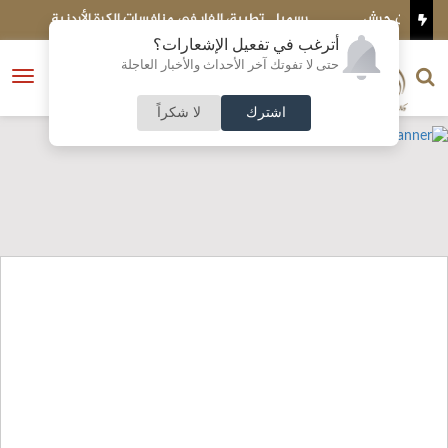
رسميا .. تطبيق الفار في منافسات الكرة الأردنية
ع
أترغب في تفعيل الإشعارات؟
الناشر و رئيس التحرير
حتى لا تفوتك آخر الأحداث والأخبار العاجلة
النسخة الكاملة
فتح
نشأت الحلبي
القائمة
اشترك
لا شكراً