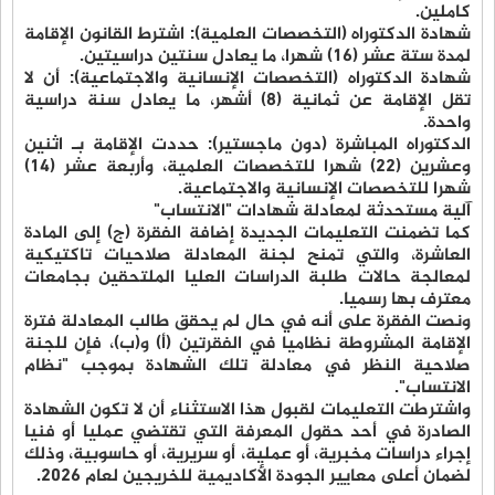
كاملين.
شهادة الدكتوراه (التخصصات العلمية): اشترط القانون الإقامة
لمدة ستة عشر (16) شهرا، ما يعادل سنتين دراسيتين.
شهادة الدكتوراه (التخصصات الإنسانية والاجتماعية): أن لا
تقل الإقامة عن ثمانية (8) أشهر، ما يعادل سنة دراسية
واحدة.
الدكتوراه المباشرة (دون ماجستير): حددت الإقامة بـ اثنين
وعشرين (22) شهرا للتخصصات العلمية، وأربعة عشر (14)
شهرا للتخصصات الإنسانية والاجتماعية.
آلية مستحدثة لمعادلة شهادات "الانتساب"
كما تضمنت التعليمات الجديدة إضافة الفقرة (ج) إلى المادة
العاشرة، والتي تمنح لجنة المعادلة صلاحيات تاكتيكية
لمعالجة حالات طلبة الدراسات العليا الملتحقين بجامعات
معترف بها رسميا.
ونصت الفقرة على أنه في حال لم يحقق طالب المعادلة فترة
الإقامة المشروطة نظاميا في الفقرتين (أ) و(ب)، فإن للجنة
صلاحية النظر في معادلة تلك الشهادة بموجب "نظام
الانتساب".
واشترطت التعليمات لقبول هذا الاستثناء أن لا تكون الشهادة
الصادرة في أحد حقول المعرفة التي تقتضي عمليا أو فنيا
إجراء دراسات مخبرية، أو عملية، أو سريرية، أو حاسوبية، وذلك
لضمان أعلى معايير الجودة الأكاديمية للخريجين لعام 2026.