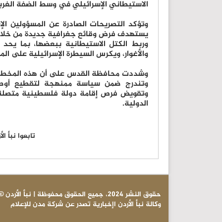
الاستيطاني الإسرائيلي في وسط الضفة الغرب
وتؤكد التصريحات الصادرة عن المسؤولين الإ
يستهدف فرض وقائع جغرافية جديدة من خلال ت
وربط الكتل الاستيطانية ببعضها، بما يحد
والأغوار، ويكرس السيطرة الإسرائيلية على الم
وشددت محافظة القدس على أن هذه المخططات 
وتندرج ضمن سياسة ممنهجة لتقطيع أوصا
وتقويض فرص إقامة دولة فلسطينية متصلة جغ
الدولية.
تابعوا نبأ ا
© حقوق النشر 2024، جميع الحقوق محفوظة | نبأ الأردن
وكالة نبأ الأردن اإخبارية تصدر عن شركة مدن للإعلام