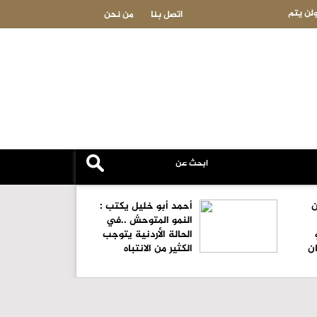
 الإسلامي؟
دعم الدميسي يشعل ثورة في الوحدات لاستعادة "الألقاب" .. ا
اتصل بنا
من نحن
عقد النيجيري بنجامين
ن
أحمد أبو خليل يكتب :
النمو المتوحش ..في
الحالة الأردنية يتوجب
ان
الكثير من الانتباه