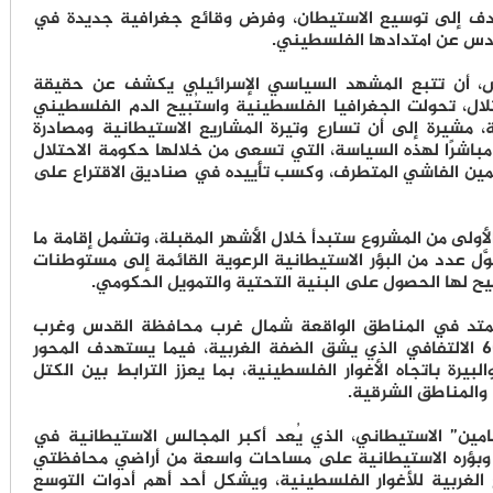
هدف إلى توسيع الاستيطان، وفرض وقائع جغرافية جديدة في
قدس عن امتدادها الفلسطيني.
س، أن تتبع المشهد السياسي الإسرائيلي يكشف عن حقيقة
حتلال، تحولت الجغرافيا الفلسطينية واستُبيح الدم الفلسطيني
ية، مشيرة إلى أن تسارع وتيرة المشاريع الاستيطانية ومصادرة
ا مباشرًا لهذه السياسة، التي تسعى من خلالها حكومة الاحتلال
يمين الفاشي المتطرف، وكسب تأييده في صناديق الاقتراع على
لأولى من المشروع ستبدأ خلال الأشهر المقبلة، وتشمل إقامة ما
ل عدد من البؤر الاستيطانية الرعوية القائمة إلى مستوطنات
تيح لها الحصول على البنية التحتية والتمويل الحكومي.
 يمتد في المناطق الواقعة شمال غرب محافظة القدس وغرب
محافظة رام الله والبيرة، على طول شارع 60 الالتفافي الذي يشق الضفة الغربية، فيما يستهدف المحور
بيرة باتجاه الأغوار الفلسطينية، بما يعزز الترابط بين الكتل
والمناطق الشرقية.
ن” الاستيطاني، الذي يُعد أكبر المجالس الاستيطانية في
ه وبؤره الاستيطانية على مساحات واسعة من أراضي محافظتي
ح الغربية للأغوار الفلسطينية، ويشكل أحد أهم أدوات التوسع