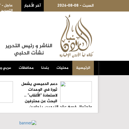
2026-08-08 - السبت
آخر الأخبار
عاجل - "العمل": 58 يوما تبقى من فترة قوننة وتوفيق أوضاع العمالة غير الأردنية المخالفة .. ولن يتم
الناشر و رئيس التحرير
نشأت الحلبي
الرئيسية
محليات
بلدنا
محافظات
عربي و
دعم الدميسي يشعل
ثورة في الوحدات
لاستعادة "الألقاب" ..
البحث عن محترفين
واحتمال فسخ عقد النيجيري بنجامين