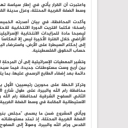
واعتبرت أن القرار يأتي في إطار سياسة ت
وسط الضفة الغربية المحتلة، وعزل مدينة ال
وأكدت المحافظة، في بيان أصدرته الخمي
راسخة؛ فكلما اقتربت الدورة الانتخابية للا
ليصبحا مادة للمزايدات الانتخابية الإسرائيل
الأراضي خلال الفترة الأخيرة ليس إلا انعكاسً
إلى إحكام السيطرة على الأرض، واسترضاء ال
حساب الحقوق الفلسطينية.
وتشير المعطيات الإسرائيلية إلى أن المرحلة ا
بين أربع وست مستوطنات جديدة، فيما سيُحوَّ
دائمة بعد إضفاء الطابع الرسمي عليها، بما ي
وتركز الخطة على محورين رئيسيين؛ الأول
الثاني السفوح الشرقية لمحافظة رام الله وال
الاستيطانية المقامة في وسط الضفة الغربية 
ويأتي المشروع ضمن ما يسمى "مجلس بنيامي
الضفة الغربية المحتلة، إذ تمتد مستوطنات
القدس ورام الله والبيرة، وصولًا إلى السفو