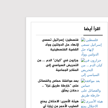
اقرأ أيضا
فلسطين: إسرائيل تسعى
لإنهاء حل الدولتين ووأد
القضية الفلسطينية
جزارون في "كيان" الدم ... من
التحريض السياسي إلى
المقابر الجماعية
بعد موافقة حماس والفصائل
على "خارطة طريق غزة" ..
دحلان يُعلّق
هيئة الأسرى: الاحتلال يمنع
الصليب الأحمر من زيارة أي