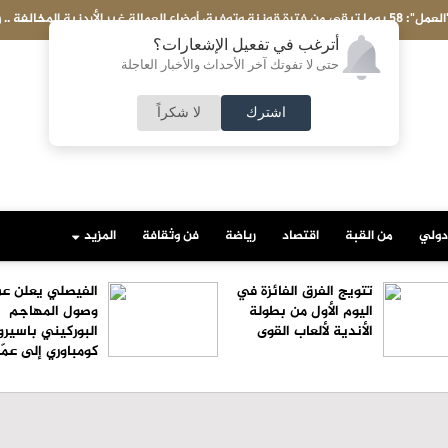
أحمد عبدالباسط الرجوب يكتب: مكة تُجيب على سؤالي في أبريل: هل اكتمل الردع
أترغب في تفعيل الإشعارات؟
حتى لا تفوتك آخر الأحداث والأخبار العاجلة
اشترك
لا شكراً
دولي
من القبة
اقتصاد
رياضة
فن وثقافة
المزيد
تتويج الفرق الفائزة في
الفيصلي يعلن ع
اليوم الأول من بطولة
وصول المهاجم
الأندية لألعاب القوى
البوركيني باسيرو
كومباوري إلى عمّ