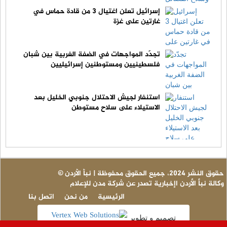
إسرائيل تعلن اغتيال 3 من قادة حماس في
غارتين على غزة
تجدّد المواجهات في الضفة الغربية بين شبان
فلسطينيين ومستوطنين إسرائيليين
استنفار لجيش الاحتلال جنوبي الخليل بعد
الاستيلاء على سلاح مستوطن
© حقوق النشر 2024، جميع الحقوق محفوظة | نبأ الأردن
وكالة نبأ الأردن اإخبارية تصدر عن شركة مدن للإعلام
الرئيسية
من نحن
اتصل بنا
تصميم و تطوير