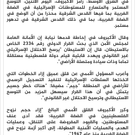
في الشرق الأوسط، رامز الأكبروف، اليوم الاثنين، التوسع
المستمر والمتسارع للمستوطنات الإسرائيلية في الضفة
الغربية بما فيها القدس الشرقية محذرا من أن الوضع في
الضفة الغربية، بما في ذلك القدس الشرقية في تدهور
مستمر.
وقال الأكبروف في إحاطة قدمها نيابة إن الأمانة العامة
لمجلس الأمن الذي بحث القرار الدولي رقم 2334 الخاص
بالاستيطان، قال إن الاستيطان "يرسخ الاحتلال الإسرائيلي
غير القانوني ويهدد قابلية قيام دولة فلسطينية مستقلة
تماما وذات سيادة ومتصلة الأراضي".
وأعرب المسؤول الأممي عن قلق عميق إزاء الخطوات التي
اتخذتها السلطات الإسرائيلية لتنفيذ التسجيل الرسمي
للأراضي في المنطقة "جيم"، مضيفا: "هناك خطر جسيم
يتمثل في أن هذا القرار سيسهل المزيد من التوسع
الاستيطاني وترسيخ الاحتلال غير القانوني".
وكرر الأكبروف القلق الأممي البالغ "إزاء حجم نزوح
الفلسطينيين في الضفة الغربية؛ فقد أدى عنف
المستوطنين، والقيود المفروضة على التنقل، وعمليات
الهدم، والعمليات الأمنية المطولة، إلى أكبر أزمة نزوح في
الضفة الغربية منذ عام 1967".