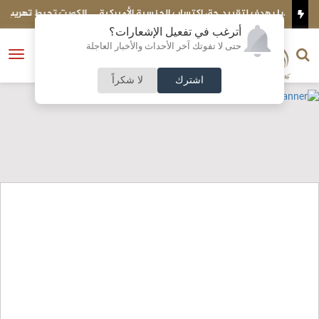
ية الأميركية
الكويت تحبط تهريب شحنة ضخمة إلى مصر..ماذا بداخلها؟
أترغب في تفعيل الإشعارات؟
الناشر و رئيس التحرير
حتى لا تفوتك آخر الأحداث والأخبار العاجلة
النسخة الكاملة
فتح
نشأت الحلبي
القائمة
اشترك
لا شكراً