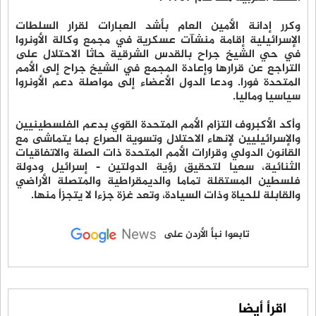
وكرر إدانة الأمين العام بأشد العبارات لقرار السلطات
الإسرائيلية إقامة منشآت عسكرية في مجمع وكالة الأونروا
في حي الشيخ جراح بالقدس الشرقية حاثا الاحتلال على
التراجع عن قرارها وإعادة المجمع في الشيخ جراح إلى الأمم
المتحدة فورا. ودعا الدول الأعضاء إلى مواصلة دعم الأونروا
سياسيا وماليا.
وأكد الأكبروف التزام الأمم المتحدة القوي بدعم الفلسطينيين
والإسرائيليين لإنهاء الاحتلال وتسوية الصراع بما يتماشى مع
القانون الدولي وقرارات الأمم المتحدة ذات الصلة والاتفاقيات
الثنائية، سعيا لتحقيق رؤية الدولتين - إسرائيل ودولة
فلسطين المستقلة تماما والديمقراطية والمتصلة الأراضي
والقابلة للحياة وذات السيادة، وتعد غزة جزءا لا يتجزأ منها.
تابعوا نبأ الأردن على
اقرأ أيضا