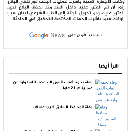
وكانت الأجهزة الأمنية باشرت عمليات البحث فور تلقي البلاغ،
إلى أن تم العثور عليه داخل السد منذ لحظة البلاغ لحين
العثور عليه، وتم تحويل الجثة إلى الطب الشرعي لبيان سبب
الوفاة، فيما باشرت الجهات المختصة التحقيق في الحادثة.
تابعوا نبأ الأردن على
اقرأ أيضا
وفاة نجمة ألعاب القوى الصاعدة ناتاشا وارد عن
عمر يناهز 21 عاما
وفاة المحافظ السابق أديب عساف