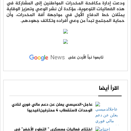
ودعت إدارة مكافحة المخدرات المواطنين إلى المشاركة في
هذه الفعاليات التوعوية، مؤكدة أن نشر الوعي وتعزيز الوقاية
يمثلان خط الدفاع الأول في مواجهة آفة المخدرات، وأن
حماية المجتمع تبدأ من وعي أفراده وتكاتف جهودهم.
تابعوا نبأ الأردن على
اقرأ أيضا
عاجل-الدميسي يعلن عن دعم مالي فوري لنادي
الوحدات لاستقطاب 4 محترفين(فيديو)
اختتام فعاليات معسكري " التطوع الأخضر" في