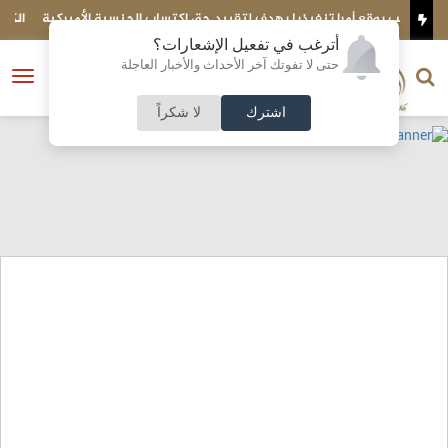
كتساب الجنسية الأميركية
الكويت تحبط تهريب شحنة ضخمة إلى مصر..ماذا بداخل
أترغب في تفعيل الإشعارات؟
الناشر و رئيس التحرير
حتى لا تفوتك آخر الأحداث والأخبار العاجلة
النسخة الكاملة
فتح
نشأت الحلبي
القائمة
اشترك
لا شكراً