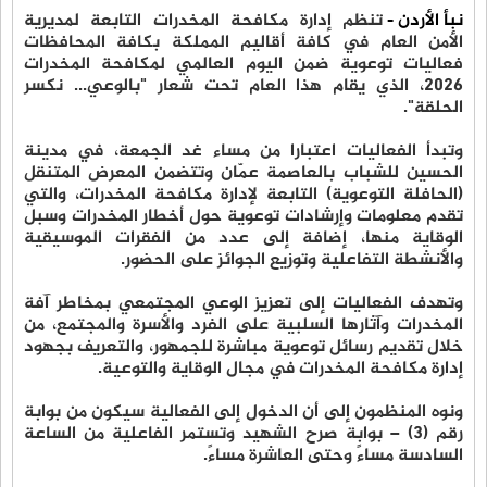
نبأ الأردن -
تنظم إدارة مكافحة المخدرات التابعة لمديرية
الأمن العام في كافة أقاليم المملكة بكافة المحافظات
فعاليات توعوية ضمن اليوم العالمي لمكافحة المخدرات
2026، الذي يقام هذا العام تحت شعار "بالوعي... نكسر
الحلقة".
وتبدأ الفعاليات اعتبارا من مساء غد الجمعة، في مدينة
الحسين للشباب بالعاصمة عمّان وتتضمن المعرض المتنقل
(الحافلة التوعوية) التابعة لإدارة مكافحة المخدرات، والتي
تقدم معلومات وإرشادات توعوية حول أخطار المخدرات وسبل
الوقاية منها، إضافة إلى عدد من الفقرات الموسيقية
والأنشطة التفاعلية وتوزيع الجوائز على الحضور.
وتهدف الفعاليات إلى تعزيز الوعي المجتمعي بمخاطر آفة
المخدرات وآثارها السلبية على الفرد والأسرة والمجتمع، من
خلال تقديم رسائل توعوية مباشرة للجمهور، والتعريف بجهود
إدارة مكافحة المخدرات في مجال الوقاية والتوعية.
ونوه المنظمون إلى أن الدخول إلى الفعالية سيكون من بوابة
رقم (3) – بوابة صرح الشهيد وتستمر الفاعلية من الساعة
السادسة مساءً وحتى العاشرة مساءً.