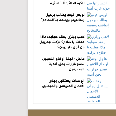
للكرة الطائرة الشاطئية
لويس فيغو يطالب برحيل
إنفانتينو ويصفه بـ"المخادع"
لاعب ويلزي يفقد صوابه: ماذا
فعلت يا صلاح؟ تركت ليفربول
من أجل طرابزون؟
عاجل - لجنة أوضاع اللاعبين
تصدر قرارات بحق أندية
المحترفين
الوحدات يستقبل رجلي
الأعمال الدميسي والحيفاوي