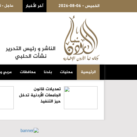
2026-08-06 - الخميس
ية المتكاملة عبر تطبيقها الذكي وبالتكامل مع تطبيق
آخر الأخبار
عاجل - تعيين سفيرين ج
الناشر و رئيس التحرير
نشأت الحلبي
الرئيسية
محليات
بلدنا
محافظات
عربي و
تعديلات قانون
الجامعات الأردنية تدخل
حيز التنفيذ