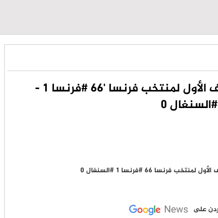
عاجل- مبابي يسجل الهدف الأول لمنتخب فرنسا '66 #فرنسا 1 -
#السنغال 0
لأردن على