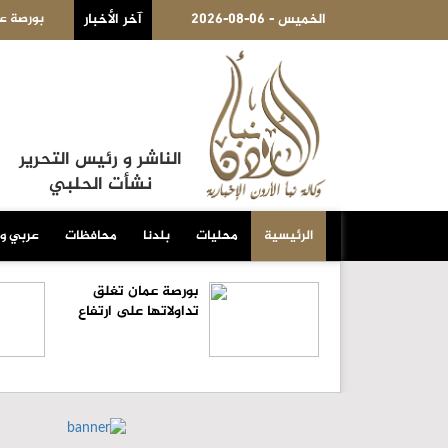
2026-08-06 - الخميس
ين قرب ميناء أوديسا الأوكراني
آخر الأخبار
بورصة عم
الناشر و رئيس التحرير
نشأت الحلبي
الرئيسية
محليات
بلدنا
محافظات
عربي و
بورصة عمان تغلق
تداولاتها على ارتفاع