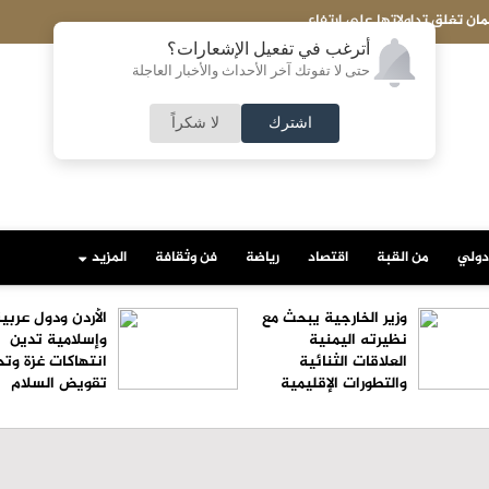
ان تغلق تداولاتها على ارتفاع
أترغب في تفعيل الإشعارات؟
حتى لا تفوتك آخر الأحداث والأخبار العاجلة
اشترك
لا شكراً
دولي
من القبة
اقتصاد
رياضة
فن وثقافة
المزيد
وزير الخارجية يبحث مع
الأردن ودول عربي
نظيرته اليمنية
وإسلامية تدين
العلاقات الثنائية
انتهاكات غزة وتح
والتطورات الإقليمية
تقويض السلام