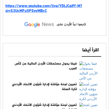
https://www.youtube.com/live/YDLjCqIfY-M?
si=S3UcMFu5PSyvMBcC
تابعوا نبأ الأردن على
اقرأ أيضا
فيفا يحول مستحقات الأردن المالية من كأس
العرب
تعيين لجنة مؤقتة لإدارة شؤون الاتحاد الأردني
لكرة السلة
تعيين لجنة مؤقتة لإدارة شؤون الاتحاد الأردني