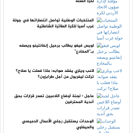
لكرة السلة
المنتخبات الوطنية تواصل انتصاراتها في جولة
غرب آسيا للكرة الطائرة الشاطئية
لويس فيغو يطالب برحيل إنفانتينو ويصفه
بـ"المخادع"
لاعب ويلزي يفقد صوابه: ماذا فعلت يا صلاح؟
تركت ليفربول من أجل طرابزون؟
عاجل - لجنة أوضاع اللاعبين تصدر قرارات بحق
أندية المحترفين
الوحدات يستقبل رجلي الأعمال الدميسي
والحيفاوي