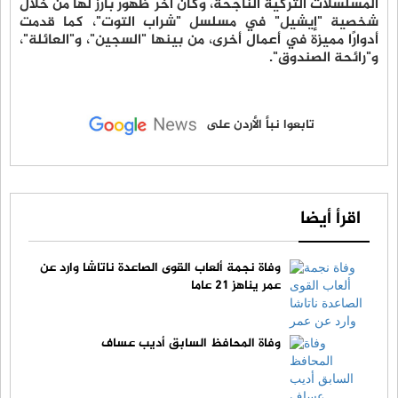
المسلسلات التركية الناجحة، وكان آخر ظهور بارز لها من خلال
شخصية "إيشيل" في مسلسل "شراب التوت"، كما قدمت
أدوارًا مميزة في أعمال أخرى، من بينها "السجين"، و"العائلة"،
و"رائحة الصندوق".
تابعوا نبأ الأردن على
اقرأ أيضا
وفاة نجمة ألعاب القوى الصاعدة ناتاشا وارد عن
عمر يناهز 21 عاما
وفاة المحافظ السابق أديب عساف