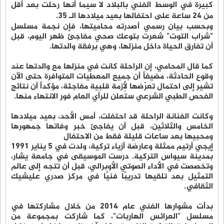
كبيرة في الوسط الفني بالبلاد لا سيما أنها رحلت بعد أقل
من 24 ساعة على احتفالها بعيد ميلادها الـ 35.
وبحسب بيان رسمي أصدرته محاميتها، فإن نجمة مسلسل
"شراب التوت" شعرت بتوعك صحي مفاجئ ظهر اليوم، قبل
أن تفارق الحياة داخل منزلها، وهي برفقة والدتها.
كما قال المحامي، إن الراحلة كانت في منزلها مع والدتها عند
وقوع الحادثة، مضيفاً أن جميع المعطيات المتوافرة حتى الآن
تشير إلى احتمال تعرّضها لأزمة قلبية مفاجئة، مؤكداً أن نتائج
الفحص الطبي الشرعي ستُعلن للرأي العام فور الانتهاء منها.
وكانت الفنانة الراحلة قد احتفلت، أمس الأحد، بعيد ميلادها
الخامس والثلاثين، قبل أن يفاجئ خبر وفاتها جمهورها
ومحبيها بعد ساعات قليلة فقط من الاحتفال
إيجي أرتيم ممثلة وعارضة أزياء تركية، ولدت في 5 يناير 1991
بمدينة سيواس التركية. درست الموسيقى في جامعة يشار،
وتخصصت في الأداء الصوتي الأوبرالي، قبل أن تتجه إلى عالم
التمثيل بعد تلقيها تدريبًا فنيًا في مركز صدري عليشيك
الثقافي.
بدأت مشوارها الفني عام 2014 من خلال مشاركتها في
مسلسل "العرائس الهاربات"، كما شاركت بمجموعة من