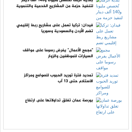
بلدية الرمثا تُخصص مليونا و140 ألف دينار
لتنفيذ حزمة من المشاريع الخدمية والتنموية
فيدان: تركيا تعمل على مشاريع ربط إقليمي
تضم الأردن والسعودية وسوريا
"مجمع الأعمال" يفرض رسوما على مواقف
السيارات للموظفين والزوار
تمديد فترة توريد الحبوب للصوامع ومراكز
الاستلام حتى 13 آب
بورصة عمان تغلق تداولاتها على ارتفاع