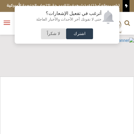
وقع أمرا تنفيذيا يهدف لتقييد حق اكتساب الجنسية الأميركية
الكويت تحبط تهر
أترغب في تفعيل الإشعارات؟
الناشر و رئيس التحرير
حتى لا تفوتك آخر الأحداث والأخبار العاجلة
النسخة الكاملة
فتح
نشأت الحلبي
القائمة
اشترك
لا شكراً