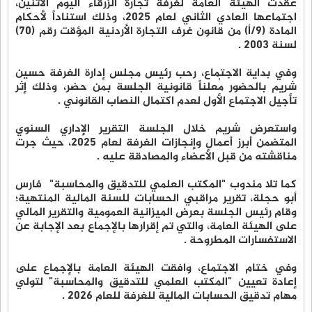
عقدت الهيئة العامة لغرفة تجارة الزرقاء اليوم الاثنين،
اجتماعها العادي الثاني لعام 2025، وذلك استناداً لأحكام
المادة (9/أ) من قانون غرف التجارة الأردنية المؤقت رقم (70)
لسنة 2003 .
وفي بداية الاجتماع، رحب رئيس مجلس إدارة الغرفة حسين
شريم بالحضور مُعلناً قانونية الجلسة بمن حضر، وذلك إثر
تأجيل الاجتماع الأول لعدم اكتمال النصاب القانوني .
واستعرض شريم خلال الجلسة التقرير الإداري السنوي
المتضمن أبرز أعمال وإنجازات الغرفة لعام 2025، حيث جرت
مناقشته من قبل الأعضاء والمصادقة عليه .
كما تلا مندوب "المكتب العلمي للتدقيق والمحاسبة" فارس
أبو حجلة، تقرير مراقبي الحسابات للسنة المالية المنتهية؛
وقام رئيس الجلسة بعرض الميزانية العمومية والتقرير المالي
على الهيئة العامة، والتي تم إقرارها بالإجماع بعد الإجابة عن
الاستفسارات المطروحة .
وفي ختام الاجتماع، وافقت الهيئة العامة بالإجماع على
إعادة تعيين "المكتب العلمي للتدقيق والمحاسبة" لتولي
مهام تدقيق الحسابات المالية للغرفة للعام 2026 .