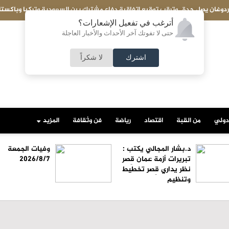
عاجل- الجيش اللبناني: إصابة عسكري نتيجة استهداف إسرائيلي لجرافة تابعة
المنصوري جنوبي البلاد
أترغب في تفعيل الإشعارات؟
حتى لا تفوتك آخر الأحداث والأخبار العاجلة
اشترك
لا شكراً
دولي
من القبة
اقتصاد
رياضة
فن وثقافة
المزيد
د.بشار المجالي يكتب :
وفيات الجمعة
تبريرات أزمة عمان قِصر
2026/8/7
نظر يداري قِصر تخطيط
وتنظيم