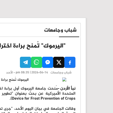
شباب وجامعات
"اليرموك" تُمنح براءة اختر
شباب وجامعات
pm 08:35 | 2026-06-14 - الأحد
نبأ الأردن -
مُنحت جامعة اليرموك أول براءة اخت
Device for Frost Prevention of Crops).
وقالت الجامعة في بيان اليوم الأحد، "جرى ت