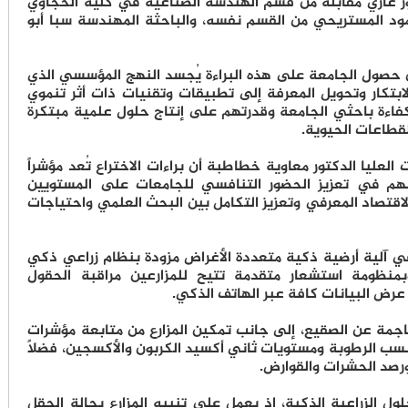
تور غازي مقابلة من قسم الهندسة الصناعية في كلية الحجاوي
مود المستريحي من القسم نفسه، والباحثة المهندسة سبا أبو
ن حصول الجامعة على هذه البراءة يُجسد النهج المؤسسي الذي
بتكار وتحويل المعرفة إلى تطبيقات وتقنيات ذات أثر تنموي
كفاءة باحثي الجامعة وقدرتهم على إنتاج حلول علمية مبتكرة
قطاعات الحيوية.
لعليا الدكتور معاوية خطاطبة أن براءات الاختراع تُعد مؤشراً
سهم في تعزيز الحضور التنافسي للجامعات على المستويين
لاقتصاد المعرفي وتعزيز التكامل بين البحث العلمي واحتياجات
في آلية أرضية ذكية متعددة الأغراض مزودة بنظام زراعي ذكي
منظومة استشعار متقدمة تتيح للمزارعين مراقبة الحقول
 عرض البيانات كافة عبر الهاتف الذكي.
لناجمة عن الصقيع، إلى جانب تمكين المزارع من متابعة مؤشرات
نسب الرطوبة ومستويات ثاني أكسيد الكربون والأكسجين، فضلاً
رصد الحشرات والقوارض.
ول الزراعية الذكية، إذ يعمل على تنبيه المزارع بحالة الحقل