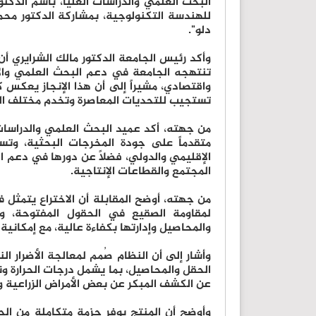
البحث العلمي والدراسات العليا، باسم الدك
للهندسة التكنولوجية، بمشاركة الدكتور مح
دلو".
وأكد رئيس الجامعة الدكتور مالك الشرايري أ
تنتهجه الجامعة في دعم البحث العلمي والا
واقتصادي، مشيراً إلى أن هذا الإنجاز يعكس 
تستجيب للتحديات المعاصرة وتخدم مختلف ال
من جهته، أكد عميد البحث العلمي والدراسات ا
متقدماً على جودة المخرجات البحثية، وت
الإقليمي والدولي، فضلاً عن دورها في دعم ا
المجتمع والقطاعات الإنتاجية.
من جهته، أوضح المقابلة أن الاختراع يتمثل 
لمقاومة الصقيع في الحقول المفتوحة، وب
والمحاصيل وإدارتها بكفاءة عالية، مع إمكانية
وأشار إلى أن النظام صُمم لمعالجة الأضرار ا
الحقل والمحاصيل، بما يشمل درجات الحرارة و
عن الكشف المبكر عن بعض الأمراض الزراعية و
وأوضح أن المنتج يوفر حزمة متكاملة من الحل