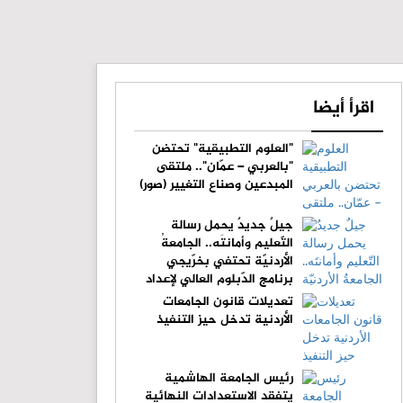
اقرأ أيضا
"العلوم التطبيقية" تحتضن
"بالعربي – عمّان".. ملتقى
المبدعين وصناع التغيير (صور)
جيلٌ جديدٌ يحمل رسالة
التّعليم وأمانتَه.. الجامعةُ
الأردنيّة تحتفي بخرّيجي
برنامج الدّبلوم العالي لإعداد
المعلّمين
تعديلات قانون الجامعات
الأردنية تدخل حيز التنفيذ
رئيس الجامعة الهاشمية
يتفقد الاستعدادات النهائية