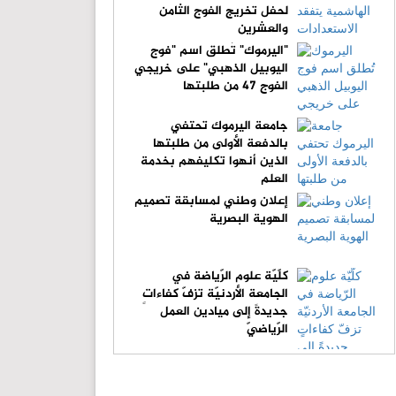
لحفل تخريج الفوج الثامن
والعشرين
"اليرموك" تُطلق اسم "فوج
اليوبيل الذهبي" على خريجي
الفوج 47 من طلبتها
جامعة اليرموك تحتفي
بالدفعة الأولى من طلبتها
الذين أنهوا تكليفهم بخدمة
العلم
إعلان وطني لمسابقة تصميم
الهوية البصرية
كلّيّة علوم الرّياضة في
الجامعة الأردنيّة تزفّ كفاءاتٍ
جديدةً إلى ميادين العمل
الرّياضيّ