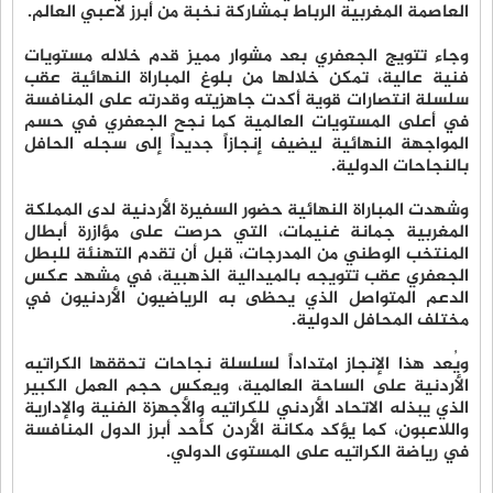
العاصمة المغربية الرباط بمشاركة نخبة من أبرز لاعبي العالم.
وجاء تتويج الجعفري بعد مشوار مميز قدم خلاله مستويات
فنية عالية، تمكن خلالها من بلوغ المباراة النهائية عقب
سلسلة انتصارات قوية أكدت جاهزيته وقدرته على المنافسة
في أعلى المستويات العالمية كما نجح الجعفري في حسم
المواجهة النهائية ليضيف إنجازاً جديداً إلى سجله الحافل
بالنجاحات الدولية.
وشهدت المباراة النهائية حضور السفيرة الأردنية لدى المملكة
المغربية جمانة غنيمات، التي حرصت على مؤازرة أبطال
المنتخب الوطني من المدرجات، قبل أن تقدم التهنئة للبطل
الجعفري عقب تتويجه بالميدالية الذهبية، في مشهد عكس
الدعم المتواصل الذي يحظى به الرياضيون الأردنيون في
مختلف المحافل الدولية.
ويُعد هذا الإنجاز امتداداً لسلسلة نجاحات تحققها الكراتيه
الأردنية على الساحة العالمية، ويعكس حجم العمل الكبير
الذي يبذله الاتحاد الأردني للكراتيه والأجهزة الفنية والإدارية
واللاعبون، كما يؤكد مكانة الأردن كأحد أبرز الدول المنافسة
في رياضة الكراتيه على المستوى الدولي.