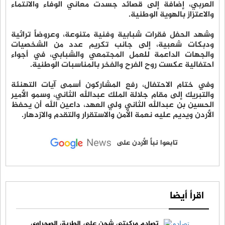
العربي، إضافة إلى قصائد جسدت معاني الوفاء والانتماء
والاعتزاز بالهوية الوطنية.
وشهد الحفل فقرات شبابية وفنية متنوعة، وعروضاً تراثية
ودبكات شعبية، إلى جانب تكريم عدد من الشخصيات
والجهات الداعمة للعمل المجتمعي والشبابي، في أجواء
احتفالية عكست روح الفرح والفخر بالمناسبات الوطنية.
وفي ختام الاحتفال، رفع المشاركون أسمى آيات التهنئة
والتبريك إلى مقام جلالة الملك عبدالله الثاني، وسمو الأمير
الحسين بن عبدالله الثاني ولي العهد، داعين الله أن يحفظ
الأردن ويديم عليه نعمة الأمن والاستقرار والتقدم والازدهار.
تابعوا نبأ الأردن على
اقرأ أيضا
تصادم مركبتي شحن على الطريق الصحراوي