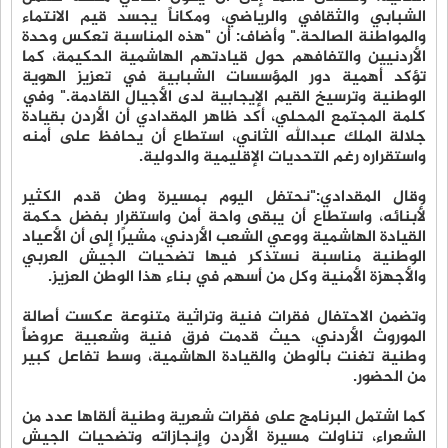
الشبابي والثقافي والرياضي، ومكاناً يجسد قيم الانتماء
والمواطنة الصالحة." وأضاف: أن "هذه المناسبة تعكس وحدة
الأردنيين والتفافهم حول قيادتهم الهاشمية الحكيمة، كما
تؤكد أهمية دور المؤسسات الشبابية في تعزيز الهوية
الوطنية وترسيخ القيم الإيجابية لدى الأجيال القادمة." وفي
كلمة المجتمع المحلي، أكد ظاهر المقدادي أن الأردن بقيادة
جلالة الملك عبدالله الثاني، استطاع أن يحافظ على أمنه
واستقراره رغم التحديات الإقليمية والدولية.
وقال المقدادي:"نحتفل اليوم بمسيرة وطن قدم الكثير
لأبنائه، واستطاع أن يبقى واحة أمن واستقرار بفضل حكمة
القيادة الهاشمية ووعي الشعب الأردني، مشيرًا إلى أن الأعياد
الوطنية مناسبة نستذكر فيها تضحيات الجيش العربي
والأجهزة الأمنية وكل من أسهم في بناء هذا الوطن العزيز.
وتضمن الاحتفال فقرات فنية وتراثية متنوعة عكست أصالة
الموروث الأردني، حيث قدمت فرق فنية وشعبية عروضاً
وطنية تغنت بالوطن والقيادة الهاشمية، وسط تفاعل كبير
من الحضور.
كما اشتمل البرنامج على فقرات شعرية وطنية ألقاها عدد من
الشعراء، تناولت مسيرة الأردن وإنجازاته وتضحيات الجيش