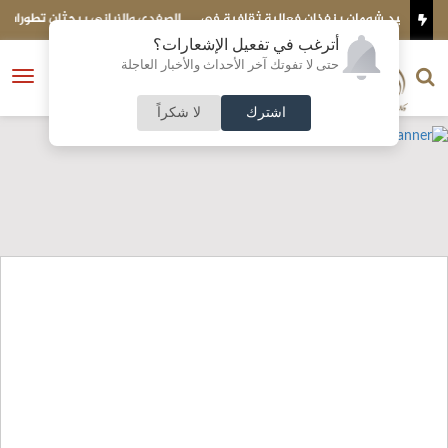
افية في
الصفدي والزياني يبحثان تطورات الأوضاع الإقليمية وسبل إنهاء التصعيد
أترغب في تفعيل الإشعارات؟
الناشر و رئيس التحرير
حتى لا تفوتك آخر الأحداث والأخبار العاجلة
النسخة الكاملة
فتح
نشأت الحلبي
القائمة
اشترك
لا شكراً