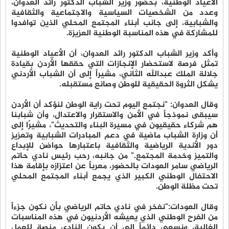
الأعياد الوطنية، بحضور وزير الشباب الدكتور رائد العدوان،
وعدد من الشخصيات السياسية والاجتماعية والثقافية
والشبابية، إلى جانب أبناء المجتمع المحلي الذين توافدوا
للمشاركة في هذه المناسبة الوطنية العزيزة.
وأكد وزير الشباب الدكتور رائد العدوان، أن الأعياد الوطنية
تمثل فرصة لاستحضار الإنجازات التي حققها الأردن بقيادة
جلالة الملك عبدالله الثاني، مشيراً إلى أن الشباب الأردني
يشكل الثروة الحقيقية للوطن وصانع مستقبله.
وقال العدوان: "نجتمع اليوم تحت راية الوطن لنؤكد أن الأردن
سيبقى نموذجاً في الأمن والاستقرار والاعتدال، وأن شبابنا
هم شركاء حقيقيون في مسيرة البناء والتحديث"، مشيرًا إلى
أن وزارة الشباب ماضية في دعم المبادرات الشبابية وتعزيز
دور الأندية الرياضية والثقافية باعتبارها حواضن للإبداع
والتميز وخدمة المجتمع." من جانبه، رحب رئيس نادي حاتم
الرياضي سامر العودات بالحضور، معرباً عن اعتزازه بإقامة هذا
الاحتفال الوطني الكبير الذي يجمع أبناء المجتمع المحلي
تحت مظلة الوطن.
وقال العودات:"نفخر في نادي حاتم الرياضي بأن نكون جزءاً
من الفرح الوطني الذي يعيشه الأردنيون في هذه المناسبات
الغالية، ونسعى دائماً إلى أن يكون النادي منصة للعمل