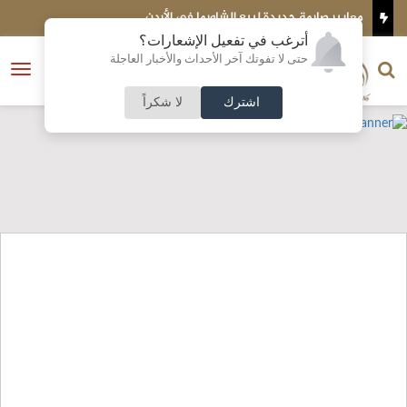
معايير صارمة جديدة لبيع الشاورما في الأردن
س
أترغب في تفعيل الإشعارات؟
الناشر و رئيس التحرير
حتى لا تفوتك آخر الأحداث والأخبار العاجلة
النسخة الكاملة
فتح
نشأت الحلبي
القائمة
اشترك
لا شكراً