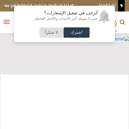
المنتخبات الوطنية تواصل انتصاراتها في جولة غرب آسيا للكرة الطائرة
الشاطئية
أترغب في تفعيل الإشعارات؟
الناشر و رئيس التحرير
حتى لا تفوتك آخر الأحداث والأخبار العاجلة
النسخة الكاملة
فتح
نشأت الحلبي
القائمة
اشترك
لا شكراً