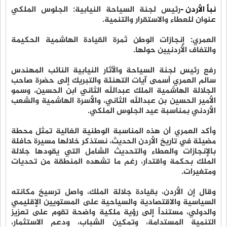
نبأ الأردن -
رئيس لجنة السياحة النيابية: الجلوس الملكي
عنوان للعطاء والاستقرار والتنمية.
العمري: إنجازات الوطن ثمرة القيادة الهاشمية الحكيمة
والتفاف الأردنيين حولها.
رفع رئيس لجنة السياحة والآثار النيابية النائب المهندس
سالم العمري أسمى آيات التهنئة والتبريك إلى حضرة صاحب
الجلالة الهاشمية الملك عبدالله الثاني ابن الحسين، وسمو
الأمير الحسين بن عبدالله الثاني، والأسرة الهاشمية والشعب
الأردني بمناسبة عيد الجلوس الملكي.
وأكد العمري أن هذه المناسبة الوطنية الغالية تمثل محطة
مضيئة في تاريخ الأردن الحديث، نستذكر خلالها مسيرة حافلة
بالإنجازات والعطاء والتحديث الشامل التي يقودها جلالة
الملك بحكمة واقتدار، رغم ما تشهده المنطقة من تحديات
ومتغيرات.
وقال إن الأردن، بقيادة جلالة الملك، واصل ترسيخ مكانته
السياسية والاقتصادية والسياحية على المستويين الإقليمي
والدولي، مستنداً إلى رؤية ملكية واضحة تقوم على تعزيز
التنمية المستدامة، وتمكين الشباب، ودعم الاستثمار،