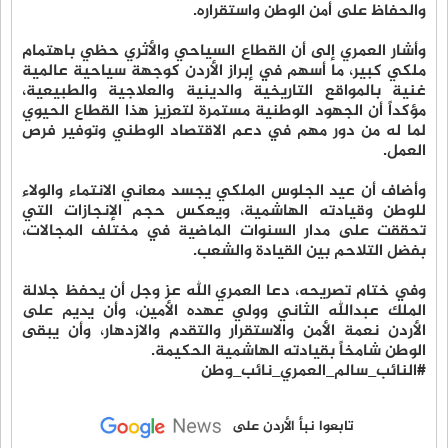
والحفاظ على أمن الوطن واستقراره.
وأشار العمري إلى أن القطاع السياحي والأثري حظي باهتمام
ملكي كبير، ما أسهم في إبراز الأردن كوجهة سياحية عالمية
غنية بالمواقع التاريخية والدينية والعلاجية والطبيعية،
مؤكداً أن الجهود الوطنية مستمرة لتعزيز هذا القطاع الحيوي
لما له من دور مهم في دعم الاقتصاد الوطني وتوفير فرص
العمل.
وأضاف أن عيد الجلوس الملكي يجسد معاني الانتماء والولاء
للوطن وقيادته الهاشمية، ويعكس حجم الإنجازات التي
تحققت على مدار السنوات الماضية في مختلف المجالات،
بفضل التلاحم بين القيادة والشعب.
وفي ختام تصريحه، دعا العمري الله عز وجل أن يحفظ جلالة
الملك عبدالله الثاني وولي عهده الأمين، وأن يديم على
الأردن نعمة الأمن والاستقرار والتقدم والازدهار، وأن يبقى
الوطن شامخاً بقيادته الهاشمية الحكيمة.
#النائب_سالم_العمري_نائب_وطن
تابعوا نبأ الأردن على