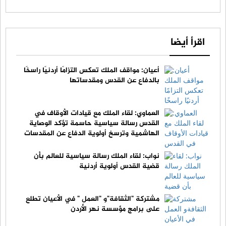
اقرأ أيضا
أعيان: مواقف الملك تعكس التزامًا أردنيًا راسخًا
بالدفاع عن القدس ومقدساتها
العماوي: لقاء الملك مع قيادات الأوقاف في
القدس رسالة سياسية حاسمة تؤكد الوصاية
الهاشمية وترسخ أولوية الدفاع عن المقدسات
نواب: لقاء الملك رسالة سياسية للعالم بأن
قضية القدس أولوية أردنية
مشتركة "الثقافة"و "العمل " في الأعيان تطلع
على برامج مؤسسة نهر الأردن