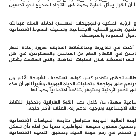
رواتبهم عن 600 دينار، مؤكداً أن القرار يمثل خطوة مهمة في الاتجاه الصحيح نحو تحسين
ع الرؤية الملكية والتوجيهات المستمرة لجلالة الملك عبدالله
طنين، وتعزيز الحماية الاجتماعية، وتخفيف الضغوط الاقتصادية
دخول المحدودة والمتوسطة.
 أكدت في تقاريرها ومناقشاتها السابقة ضرورة إعادة النظر
لعاملين في القطاع العام من المدنيين والعسكريين، في ظل
اع كلف المعيشة خلال السنوات الماضية، والتي انعكست بشكل
مطالب تحظى بتقدير كبير، كونها تستهدف الشريحة الأكبر من
رتهم على مواجهة متطلبات الحياة اليومية، مشيراً إلى أن هذه
للأسر الأردنية وستوفر متنفساً اقتصادياً مهماً لها.
جتماعية مهمة، من خلال دعم القوة الشرائية وتحفيز النشاط
لة الاجتماعية وتوجيه الدعم إلى الفئات الأكثر حاجة.
جنة المالية النيابية ستواصل متابعة السياسات الاقتصادية
ة وتحسين مستوى معيشة المواطنين، معرباً عن أمله بأن تشكل
تي تسهم في رفع جودة الحياة وتحقيق التنمية الاقتصادية