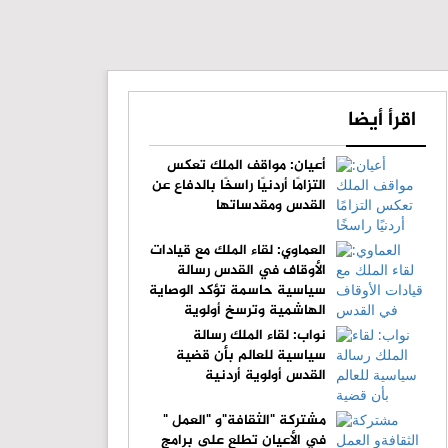
اقرأ أيضا
أعيان: مواقف الملك تعكس
التزامًا أردنيًا راسخًا بالدفاع عن
القدس ومقدساتها
العماوي: لقاء الملك مع قيادات
الأوقاف في القدس رسالة
سياسية حاسمة تؤكد الوصاية
الهاشمية وترسخ أولوية
الدفاع عن المقدسات
نواب: لقاء الملك رسالة
سياسية للعالم بأن قضية
القدس أولوية أردنية
مشتركة "الثقافة"و "العمل "
في الأعيان تطلع على برامج