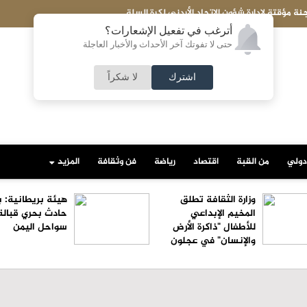
المنتخبات الوطنية تواصل انتصاراتها في جولة غر
أترغب في تفعيل الإشعارات؟
حتى لا تفوتك آخر الأحداث والأخبار العاجلة
اشترك
لا شكراً
دولي
من القبة
اقتصاد
رياضة
فن وثقافة
المزيد
وزارة الثقافة تطلق
هيئة بريطانية: ب
المخيم الإبداعي
حادث بحري قبالة
للأطفال "ذاكرة الأرض
سواحل اليمن
والإنسان" في عجلون