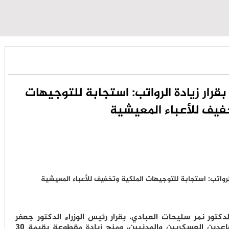
بقرار زيادة الرواتب: استجابة للتوجيهات
فيف للأعباء المعيشية
لدكتور نمر سليحات العبادي، بقرار رئيس الوزراء الدكتور جعفر
حسان القاضي بزيادة رواتب العاملين والمتقاعدين العسكريين والمدنيين، ومنح زيادة مقطوعة بقيمة 30