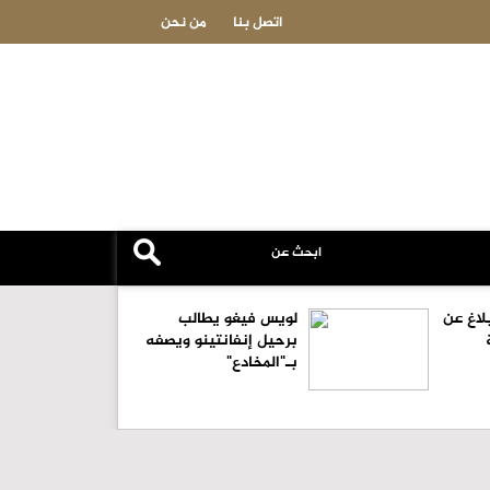
ب آسيا للكرة الطائرة الشاطئية
وزارة الثقافة تطلق المخيم الإ
اتصل بنا
من نحن
لاغ عن
لويس فيغو يطالب
برحيل إنفانتينو ويصفه
بـ"المخادع"