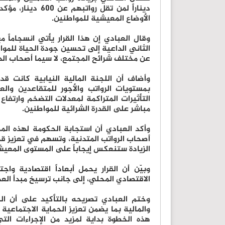
ديناراً لمن تقل 
الأوضاع المعيشية للمواطنين.
وقال العبادي إن هذا القرار يأتي انسجاماً م
الثاني الداعية إلى تحسين جودة الحياة للموا
عن مختلف شرائح المجتمع، لا سيما أصحاب ال
وأضاف أن اللجنة المالية النيابية كانت قد
بمستويات الرواتب والأجور للمتقاعدين وا
التأثيرات المتراكمة لمعدلات التضخم وارتف
مباشر على القدرة الشرائية للمواطنين.
وأكد العبادي أن استجابة الحكومة لهذه ال
أصحاب الرواتب المتدنية، وتسهم في تعزيز قد
الزيادة ستنعكس إيجاباً على المستوى المعيشي 
وبيّن أن القرار يحمل أبعاداً اقتصادية وا
الاقتصادي المحلي، إلى جانب ترسيخ مبدأ العدا
وختم العبادي تصريحه بالتأكيد على أن الل
والمالية بما يضمن تعزيز الحماية الاجتماعي
هذه الخطوة بداية لمزيد من الإجراءات ال