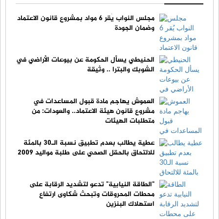
مجلس النواب يُقر 6 مواد بمشروع قانون الاعتماد
وضمان الجودة
الحنيطي يسأل الحكومة عن بيوعات الأراضي في
الشوبك والبترا .. وثيقة
العموش يهاجم مادة قبول المساعدات في
مشروع قانون هيئة الاعتماد.. والعودات: من
متطلبات الهيئات
عطية يطالب بعدم تطبيق نسبة الـ30 بالمئة
للالتحاق بالحقل الصحي على طلبة مواليد 2009
"الطاقة النيابية" تدعو لتشديد الرقابة على
محطات المحروقات وتبحث شكاوى ارتفاع
استهلاك البنزين