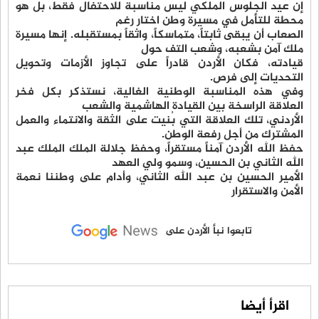
إن عيد الجلوس الملكي ليس مناسبة للاحتفال فقط، بل هو
محطة للتأمل في مسيرة وطن اختار رغم
الصعاب أن يبقى ثابتاً، متماسكاً، واثقاً بمستقبله. إنها مسيرة
ملك آمن بشعبه، وشعب التف حول
قيادته، فكان الأردن قادراً على تجاوز الأزمات وتحويل
التحديات إلى فرص.
وفي هذه المناسبة الوطنية الغالية، نستذكر بكل فخر
العلاقة الراسخة بين القيادة الهاشمية والشعب
الأردني، تلك العلاقة التي بُنيت على الثقة والانتماء والعمل
المشترك من أجل رفعة الوطن.
حفظ الله الأردن آمناً مستقراً، وحفظ جلالة الملك الملك عبد
الله الثاني بن الحسين، وسمو ولي العهد
الأمير الحسين بن عبد الله الثاني، وأدام على وطننا نعمة
الأمن والاستقرار
تابعوا نبأ الأردن على
اقرأ أيضا