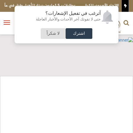
كرة
عطاءات بـ1.5مليون دينار لتأهيل طرق في مأدبا
ا
أترغب في تفعيل الإشعارات؟
الناشر و رئيس التحرير
حتى لا تفوتك آخر الأحداث والأخبار العاجلة
النسخة الكاملة
فتح
نشأت الحلبي
القائمة
اشترك
لا شكراً