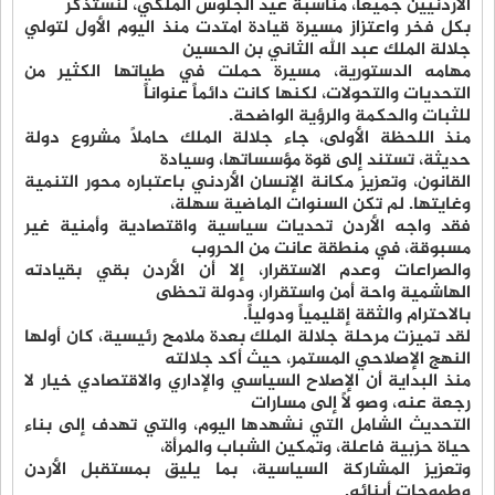
الأردنيين جميعاً، مناسبة عيد الجلوس الملكي، لنستذكر
بكل فخر واعتزاز مسيرة قيادة امتدت منذ اليوم الأول لتولي
جلالة الملك عبد الله الثاني بن الحسين
مهامه الدستورية، مسيرة حملت في طياتها الكثير من
التحديات والتحولات، لكنها كانت دائماً عنواناً
للثبات والحكمة والرؤية الواضحة.
منذ اللحظة الأولى، جاء جلالة الملك حاملاً مشروع دولة
حديثة، تستند إلى قوة مؤسساتها، وسيادة
القانون، وتعزيز مكانة الإنسان الأردني باعتباره محور التنمية
وغايتها. لم تكن السنوات الماضية سهلة،
فقد واجه الأردن تحديات سياسية واقتصادية وأمنية غير
مسبوقة، في منطقة عانت من الحروب
والصراعات وعدم الاستقرار، إلا أن الأردن بقي بقيادته
الهاشمية واحة أمن واستقرار، ودولة تحظى
بالاحترام والثقة إقليمياً ودولياً.
لقد تميزت مرحلة جلالة الملك بعدة ملامح رئيسية، كان أولها
النهج الإصلاحي المستمر، حيث أكد جلالته
منذ البداية أن الإصلاح السياسي والإداري والاقتصادي خيار لا
رجعة عنه، وصو لاً إلى مسارات
التحديث الشامل التي نشهدها اليوم، والتي تهدف إلى بناء
حياة حزبية فاعلة، وتمكين الشباب والمرأة،
وتعزيز المشاركة السياسية، بما يليق بمستقبل الأردن
وطموحات أبنائه.