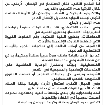
أما الملمح الثاني، فكان الاستثمار في الإنسان الأردني، من
خلال التركيز على التعليم، والتدريب،
والتكنولوجيا، وتمكين الشباب، والإيمان بأن الثروة الحقيقية
للأردن ليست الموارد فقط، بل الإنسان القادر
على الإنجاز والإبداع.
وفي الجانب الاقتصادي، قاد جلالة الملك جهوداً متواصلة
لتعزيز بيئة الاستثمار، وتحقيق التنمية في
المحافظات، وتطوير البنية التحتية، رغم الضغوط الكبيرة
التي فرضتها الظروف الإقليمية والأزمات
العالمية، من أزمات الطاقة إلى تداعيات اللجوء والأزمات
الاقتصادية العالمية.
كما برز الأردن بقيادة جلالته صوتاً عربياً معتدلاً وحكيماً، يدافع
عن قضايا الأمة وفي مقدمتها القضية
الفلسطينية، ويؤكد باستمرار الوصاية الهاشمية على
المقدسات الإسلامية والمسيحية في القدس
الشريف، ويرفض كل محاولات التهجير أو تصفية الحقوق
المشروعة للشعب الفلسطيني.
وفي المجال الأمني، استطاع الأردن بقيادة جلالة الملك،
القائد الأعلى للقوات المسلحة، أن يحافظ على
أمنه واستقراره، وأن يبني مؤسسات أمنية وعسكرية محترفة
أصبحت نموذجاً في الكفاءة والانضباط،
لتبقى حدود الوطن مصانة، وكرامة المواطن محفوظة.