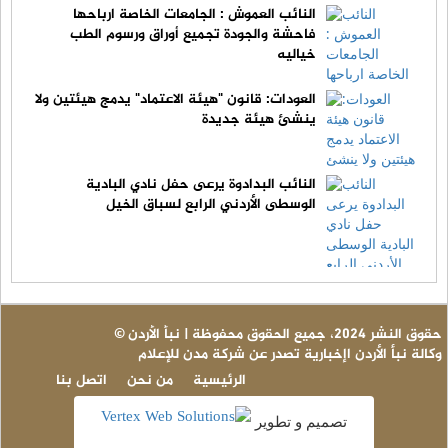
النائب العموش : الجامعات الخاصة ارباحها
فاحشة والجودة تجميع أوراق ورسوم الطب
خياليه
العودات: قانون "هيئة الاعتماد" يدمج هيئتين ولا
ينشئ هيئة جديدة
النائب البدادوة يرعى حفل نادي البادية
الوسطى الأردني الرابع لسباق الخيل
© حقوق النشر 2024، جميع الحقوق محفوظة | نبأ الأردن
وكالة نبأ الأردن اإخبارية تصدر عن شركة مدن للإعلام
الرئيسية
من نحن
اتصل بنا
تصميم و تطوير