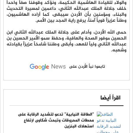
والولاء للقيادة الهاشمية الحكيمة، ونؤكد وقوفنا صفاً واحداً
خلف جلالة الملك عبدالله الثاني، داعمين لمسيرة التحديث
والبناء، ومؤمنين بأن الأردن سيبقى، كما أراده الهاشميون،
وطناً عزيزاً قوياً آمناً، يرفع راية المجد بين الأمم.
حمى الله الأردن، وأدام على جلالة الملك عبدالله الثاني ابن
الحسين موفور الصحة والعافية، وحفظ سمو الأمير الحسين بن
عبدالله الثاني ولياً للعهد، وأبقى وطننا شامخاً عزيزاً بقيادته
وشعبه.
تابعوا نبأ الأردن على
اقرأ أيضا
"الطاقة النيابية" تدعو لتشديد الرقابة على
محطات المحروقات وتبحث شكاوى ارتفاع
استهلاك البنزين