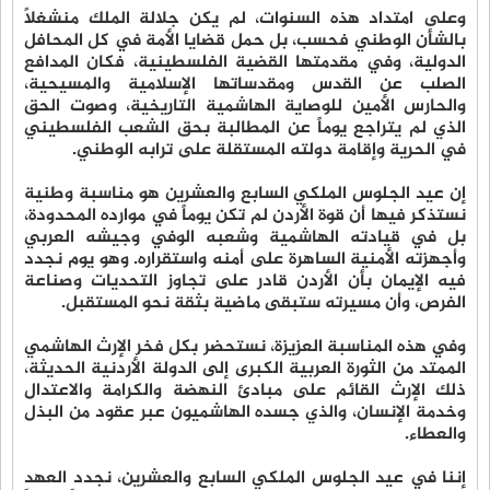
وعلى امتداد هذه السنوات، لم يكن جلالة الملك منشغلاً
بالشأن الوطني فحسب، بل حمل قضايا الأمة في كل المحافل
الدولية، وفي مقدمتها القضية الفلسطينية، فكان المدافع
الصلب عن القدس ومقدساتها الإسلامية والمسيحية،
والحارس الأمين للوصاية الهاشمية التاريخية، وصوت الحق
الذي لم يتراجع يوماً عن المطالبة بحق الشعب الفلسطيني
في الحرية وإقامة دولته المستقلة على ترابه الوطني.
إن عيد الجلوس الملكي السابع والعشرين هو مناسبة وطنية
نستذكر فيها أن قوة الأردن لم تكن يوماً في موارده المحدودة،
بل في قيادته الهاشمية وشعبه الوفي وجيشه العربي
وأجهزته الأمنية الساهرة على أمنه واستقراره. وهو يوم نجدد
فيه الإيمان بأن الأردن قادر على تجاوز التحديات وصناعة
الفرص، وأن مسيرته ستبقى ماضية بثقة نحو المستقبل.
وفي هذه المناسبة العزيزة، نستحضر بكل فخر الإرث الهاشمي
الممتد من الثورة العربية الكبرى إلى الدولة الأردنية الحديثة،
ذلك الإرث القائم على مبادئ النهضة والكرامة والاعتدال
وخدمة الإنسان، والذي جسده الهاشميون عبر عقود من البذل
والعطاء.
إننا في عيد الجلوس الملكي السابع والعشرين، نجدد العهد