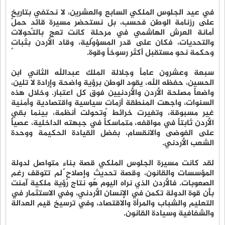
في عيد الجلوس الملكي السابع والعشرين، لا نحتفي بتاريخٍ
على رزنامة الوطن فحسب، بل نستحضر مسيرة قائدٍ حمل
أمانة العرش الهاشمي في مرحلةٍ كانت تعج بالتحولات
والتحديات، فكان على قدر المسؤولية، وقاد الأردن بثباتٍ
وحكمة نحو مستقبل أكثر رسوخاً وقوة.
سبعة وعشرون عاماً وجلالة الملك عبدالله الثاني ابن
الحسين، حفظه الله، يقود الوطن برؤية واضحة وإرادة لا تلين،
واضعاً مصلحة الأردن والأردنيين فوق كل اعتبار. وخلال هذه
السنوات، واجهت المنطقة أزماتٍ سياسية واقتصادية وأمنية
غير مسبوقة، وتغيرت خرائط وتحولت أنظمة، بينما بقي
الأردن ثابتاً في مواقفه، متماسكاً في جبهته الداخلية، عصياً
على الفوضى والانقسام، بفضل القيادة الحكيمة ووحدة
الشعب الأردني.
لقد كانت مسيرة الجلوس الملكي قصة بناءٍ متواصل لدولة
المؤسسات والقانون، وقصة تحديثٍ وإصلاحٍ لم تتوقف رغم
الصعوبات. فالأردن الذي نراه اليوم هو نتاج رؤية ملكية آمنت
بأن قوة الدولة تكمن في الإنسان الأردني، وفي الاستثمار في
التعليم والشباب والمرأة والاقتصاد، وفي ترسيخ قيم العدالة
والشفافية وسيادة القانون.