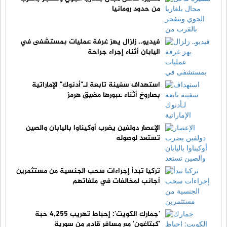
من حدود رومانيا
فيديو.. زلزال يهز غرفة عمليات بمستشفى في
اليابان أثناء إجراء جراحة
استهداف سفينة تابعة لـ"أدنوك" الإماراتية
بصاروخ أثناء عبورها مضيق هرمز
الإعصار دولفين يضرب أوكيناوا باليابان والصين
تستعد لوصوله
تركيا تبدأ إجراءات سحب الجنسية من مستثمرين
أجانب لمخالفات في ملفاتهم
'جمارك الكويت': إحباط تهريب 4,255 حبة
'كبتاغون' مع مسافر قادم من سورية