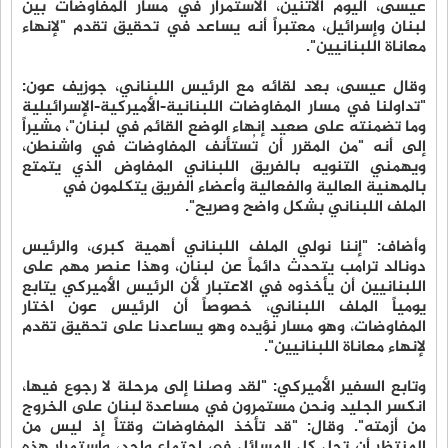
عيسى، اليوم الاثنين، الاستمرار في مسار المفاوضات بين
لبنان وإسرائيل، معتبراً أنه يساعد في تحقيق تقدم "لإنهاء
معاناة اللبنانيين".
وقال عيسى، بعد لقائه مع الرئيس اللبناني، جوزيف عون:
"تداولنا في مسار المفاوضات اللبنانية-الأميركية-الإسرائيلية
وما تضمنته على صعيد إنهاء الوضع القائم في لبنان"، مشيراً
إلى أنه "من المقرر أن تُستأنف المفاوضات في واشنطن،
ويهمني التنويه بالفريق اللبناني المفاوض الذي يتمتع
بالمهنية العالية والفعالية وأعضاء الفريق يتكلمون في
الملف اللبناني بشكل واضح وصريح".
وأضاف: "إننا نولي الملف اللبناني أهمية كبرى، والرئيس
دونالد ترامب يتحدث دائماً عن لبنان، وهذا عنصر مهم على
اللبنانيين أن يأخذوه في الاعتبار لأن الرئيس الأميركي يتابع
يومياً الملف اللبناني، خصوصاً أن الرئيس عون اختار
المفاوضات، وهو مسار نؤيده وهو يساعدنا على تحقيق تقدم
لإنهاء معاناة اللبنانيين".
وتابع السفير الأميركي: "لقد وصلنا إلى مرحلة لا رجوع فيها،
انكسر الجليد ونحن مستمرون في مساعدة لبنان على الخروج
من أزمته". وقال: "قد تأخذ المفاوضات وقتاً إذ ليس من
المنتظر أن تحل كل المسائل في اجتماع واحد، واستمرار هذه