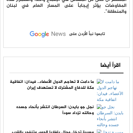
المفاوضات يؤثر إيجاباً على المسار العام في لبنان
والمنطقة".
تابعوا نبأ الأردن على
اقرأ أيضا
ما دامت لا تهاجم الدول الأعضاء.. فيدان: اتفاقية
مكة للدفاع المشترك لا تستهدف إيران
نجل جو بايدن: السرطان انتشر بأنحاء جسده
وحالته تزداد سوءاً
مسيرة تدخل مجال بلغاريا الجوي وتنفجر بالقرب