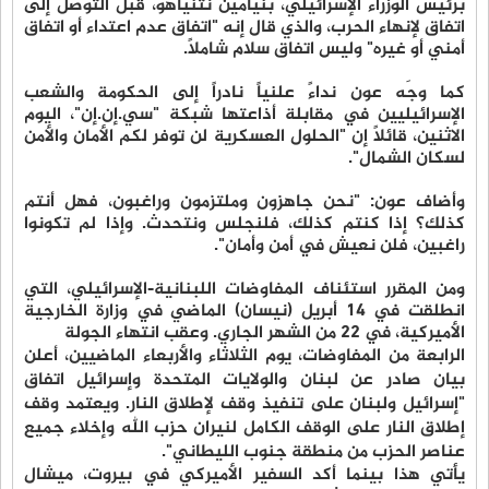
برئيس الوزراء الإسرائيلي، بنيامين نتنياهو، قبل التوصل إلى
اتفاق لإنهاء الحرب، والذي قال إنه "اتفاق عدم اعتداء أو اتفاق
أمني أو غيره" وليس اتفاق سلام شاملاً.
كما وجَه عون نداءً علنياً نادراً إلى الحكومة والشعب
الإسرائيليين في مقابلة أذاعتها شبكة "سي.إن.إن"، اليوم
الاثنين، قائلاً إن "الحلول العسكرية لن توفر لكم الأمان والأمن
لسكان الشمال".
وأضاف عون: "نحن جاهزون وملتزمون وراغبون، فهل أنتم
كذلك؟ إذا كنتم كذلك، فلنجلس ونتحدث. وإذا لم تكونوا
راغبين، فلن نعيش في أمن وأمان".
ومن المقرر استئناف المفاوضات اللبنانية-الإسرائيلي، التي
انطلقت في 14 أبريل (نيسان) الماضي في وزارة الخارجية
الأميركية، في 22 من الشهر الجاري. وعقب انتهاء الجولة
الرابعة من المفاوضات، يوم الثلاثاء والأربعاء الماضيين، أعلن
بيان صادر عن لبنان والولايات المتحدة وإسرائيل اتفاق
"إسرائيل ولبنان على تنفيذ وقف لإطلاق النار. ويعتمد وقف
إطلاق النار على الوقف الكامل لنيران حزب الله وإخلاء جميع
عناصر الحزب من منطقة جنوب الليطاني".
يأتي هذا بينما أكد السفير الأميركي في بيروت، ميشال