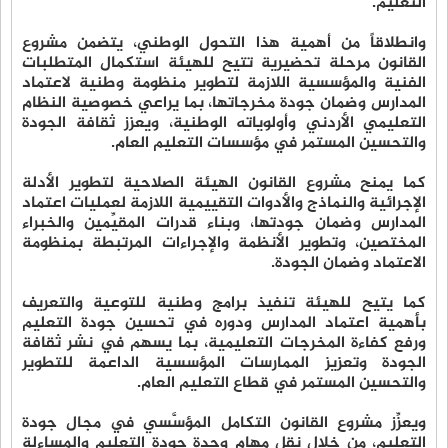
التعليم.
وانطلاقاً من أهمية هذا التحول الوطني، يتضمن مشروع
القانون مرحلة تحضيرية تتيح للهيئة استكمال المتطلبات
الفنية والمؤسسية اللازمة لتطوير منظومة وطنية لاعتماد
المدارس وضمان جودة مخرجاتها، بما يراعي خصوصية النظام
التعليمي الأردني وأولوياته الوطنية، ويعزز ثقافة الجودة
والتحسين المستمر في مؤسسات التعليم العام.
كما يمنح مشروع القانون الهيئة الصلاحية لتطوير الأدلة
الإجرائية والنماذج والأدوات التقييمية اللازمة لعمليات اعتماد
المدارس وضمان جودتها، وبناء قدرات المقيِّمين والخبراء
المختصين، وتطوير الأنظمة والإجراءات المرتبطة بمنظومة
الاعتماد وضمان الجودة.
كما يتيح للهيئة تنفيذ برامج وطنية للتوعية والتعريف
بأهمية اعتماد المدارس ودوره في تحسين جودة التعليم
ورفع كفاءة المخرجات التعليمية، بما يسهم في نشر ثقافة
الجودة وتعزيز الممارسات المؤسسية الداعمة للتطوير
والتحسين المستمر في قطاع التعليم العام.
ويعزِّز مشروع القانون التكامل المؤسَّسي في مجال جودة
التعليم، من خلال نقل مهام وحدة جودة التعليم والمساءلة