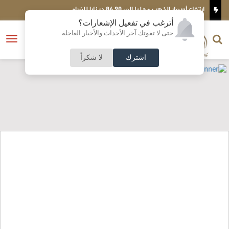
ارتفاع أسعار الذهب محليا إلى 86.90 دينارا للغرام
ا
أترغب في تفعيل الإشعارات؟
الناشر و رئيس التحرير
حتى لا تفوتك آخر الأحداث والأخبار العاجلة
النسخة الكاملة
فتح
نشأت الحلبي
القائمة
اشترك
لا شكراً