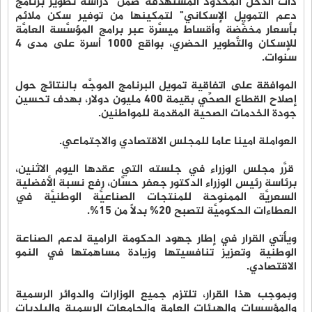
ذات الدَّخل المحدود المستهدفة ضمن "دراسة تطوير برنامج
دعم التمويل الإسكاني" لتمكينها من توفير سكن ملائم
بأسعار مخفَّضة وأقساط ميسَّرة عبر برامج المؤسَّسة العامَّة
للإسكان والتَّطوير الحضري، بواقع 1000 أسرة على مدى 4
سنوات.
الموافقة على اتفاقية تمويل البرنامج الموجَّه بالنتائج حول
إصلاح القطاع الصحِّي بقيمة 400 مليون دولار، بهدف تحسين
جودة الخدمات الصحية المقدمة للمواطنين.
العواملة امينا عاما للمجلس الاقتصادي والاجتماعي.
قرَّر مجلس الوزراء في جلسته التي عقدها اليوم الاثنين،
برئاسة رئيس الوزراء الدكتور جعفر حسَّان، رفع نسبة الأفضلية
السعريَّة الممنوحة للمنتجات الصناعيَّة الوطنيَّة في
العطاءات الحكوميَّة لتصبح 20% بدلاً من 15%.
ويأتي القرار في إطار جهود الحكومة الرامية لدعم الصناعة
الوطنية وتعزيز تنافسيتها وزيادة مساهمتها في النمو
الاقتصادي.
وبموجب هذا القرار، تلتزم جميع الوزارات والدوائر الرسمية
والمؤسسات والهيئات العامة والجامعات الرسمية والبلديات