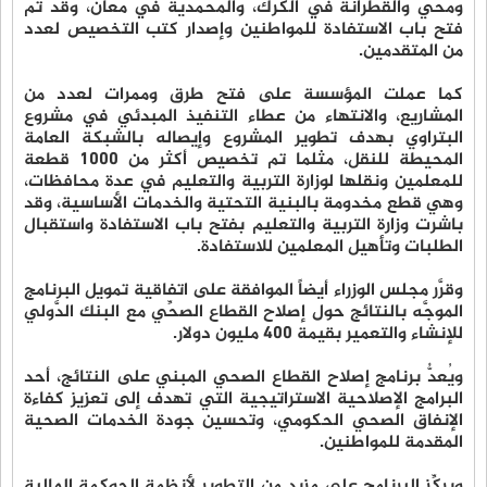
ومحي والقطرانة في الكرك، والمحمدية في معان، وقد تم
فتح باب الاستفادة للمواطنين وإصدار كتب التخصيص لعدد
من المتقدمين.
كما عملت المؤسسة على فتح طرق وممرات لعدد من
المشاريع، والانتهاء من عطاء التنفيذ المبدئي في مشروع
البتراوي بهدف تطوير المشروع وإيصاله بالشبكة العامة
المحيطة للنقل، مثلما تم تخصيص أكثر من 1000 قطعة
للمعلمين ونقلها لوزارة التربية والتعليم في عدة محافظات،
وهي قطع مخدومة بالبنية التحتية والخدمات الأساسية، وقد
باشرت وزارة التربية والتعليم بفتح باب الاستفادة واستقبال
الطلبات وتأهيل المعلمين للاستفادة.
وقرَّر مجلس الوزراء أيضاً الموافقة على اتفاقية تمويل البرنامج
الموجَّه بالنتائج حول إصلاح القطاع الصحِّي مع البنك الدَّولي
للإنشاء والتعمير بقيمة 400 مليون دولار.
ويُعدُّ برنامج إصلاح القطاع الصحي المبني على النتائج، أحد
البرامج الإصلاحية الاستراتيجية التي تهدف إلى تعزيز كفاءة
الإنفاق الصحي الحكومي، وتحسين جودة الخدمات الصحية
المقدمة للمواطنين.
ويركِّز البرنامج على مزيد من التطوير لأنظمة الحوكمة المالية