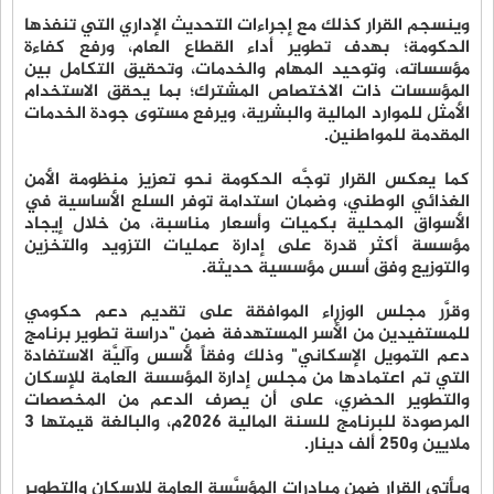
وينسجم القرار كذلك مع إجراءات التحديث الإداري التي تنفذها
الحكومة؛ بهدف تطوير أداء القطاع العام، ورفع كفاءة
مؤسساته، وتوحيد المهام والخدمات، وتحقيق التكامل بين
المؤسسات ذات الاختصاص المشترك؛ بما يحقق الاستخدام
الأمثل للموارد المالية والبشرية، ويرفع مستوى جودة الخدمات
المقدمة للمواطنين.
كما يعكس القرار توجَّه الحكومة نحو تعزيز منظومة الأمن
الغذائي الوطني، وضمان استدامة توفر السلع الأساسية في
الأسواق المحلية بكميات وأسعار مناسبة، من خلال إيجاد
مؤسسة أكثر قدرة على إدارة عمليات التزويد والتخزين
والتوزيع وفق أسس مؤسسية حديثة.
وقرَّر مجلس الوزراء الموافقة على تقديم دعم حكومي
للمستفيدين من الأُسر المستهدفة ضمن "دراسة تطوير برنامج
دعم التمويل الإسكاني" وذلك وفقاً لأسس وآليَّة الاستفادة
التي تم اعتمادها من مجلس إدارة المؤسسة العامة للإسكان
والتطوير الحضري، على أن يصرف الدعم من المخصصات
المرصودة للبرنامج للسنة المالية 2026م، والبالغة قيمتها 3
ملايين و250 ألف دينار.
ويأتي القرار ضمن مبادرات المؤسَّسة العامة للإسكان والتطوير