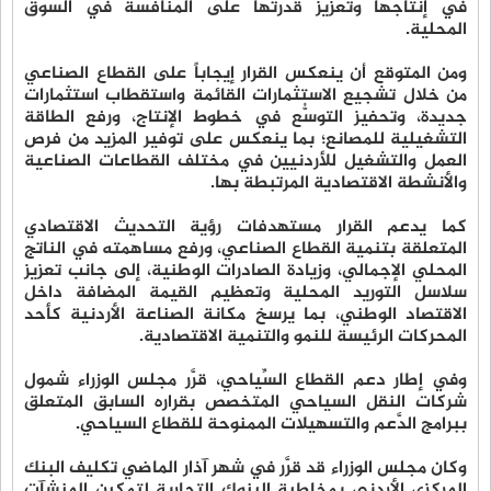
في إنتاجها وتعزيز قدرتها على المنافسة في السوق
المحلية.
ومن المتوقع أن ينعكس القرار إيجاباً على القطاع الصناعي
من خلال تشجيع الاستثمارات القائمة واستقطاب استثمارات
جديدة، وتحفيز التوسُّع في خطوط الإنتاج، ورفع الطاقة
التشغيلية للمصانع؛ بما ينعكس على توفير المزيد من فرص
العمل والتشغيل للأردنيين في مختلف القطاعات الصناعية
والأنشطة الاقتصادية المرتبطة بها.
كما يدعم القرار مستهدفات رؤية التحديث الاقتصادي
المتعلقة بتنمية القطاع الصناعي، ورفع مساهمته في الناتج
المحلي الإجمالي، وزيادة الصادرات الوطنية، إلى جانب تعزيز
سلاسل التوريد المحلية وتعظيم القيمة المضافة داخل
الاقتصاد الوطني، بما يرسخ مكانة الصناعة الأردنية كأحد
المحركات الرئيسة للنمو والتنمية الاقتصادية.
وفي إطار دعم القطاع السِّياحي، قرَّر مجلس الوزراء شمول
شركات النقل السياحي المتخصص بقراره السابق المتعلق
ببرامج الدَّعم والتسهيلات الممنوحة للقطاع السياحي.
وكان مجلس الوزراء قد قرَّر في شهر آذار الماضي تكليف البنك
المركزي الأردني بمخاطبة البنوك التجارية لتمكين المنشآت