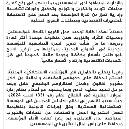
والإدارية المتوافرة لدى المؤسستين، بما يسهم في رفع كفاءة
عمليات التوريد والتخزين والتوزيع، وتحقيق وفورات تشغيلية
وإدارية تعزز من قدرة المؤسسة بعد الدمج على الاستجابة
للمتغيرات الاقتصادية ومتطلبات السوق المحلية.
وسيتمّ لهذه الغاية توحيد عمل الفروع التابعة للمؤسستين،
وعمليات الشِّراء والتزويد ضمن منظومة موحدة أكثر كفاءة
ومرونة؛ ما من شأنه تعزيز القدرة التنافسية للمؤسسة
الجديدة في الأسواق المحلية، وتمكينها من توفير السلع
للمواطنين بأسعار مخفَّضة وجودة عالية، خصوصاً في ظل
التحديات الاقتصادية وارتفاع الأسعار عالمياً.
وفيما يتعلَّق بالعاملين في المؤسَّسة الاستهلاكيَّة المدنيَّة،
فسيتم الحفاظ على حقوقهم الوظيفية والمالية من خلال
مشروع القانون، وضمان استقرارهم الوظيفي خلال وبعد
مراحل تنفيذ عملية الدمج وبما ينسجم مع أحكام نظام إدارة
الموارد البشرية في القطاع العام رقم (33) لسنة 2024م،
حيث سيتم نقلهم إلى نظام العاملين المدنيين في المؤسسة
الاستهلاكية العسكرية، وفق إجراءات قانونية وتنظيمية
تضمن استمرارية العمل والاستفادة من الكفاءات والخبرات
المتراكمة لدى العاملين، بما يعزز كفاءة الأداء المؤسسي
ويحافظ على رأس المال البشري في المؤسستين.