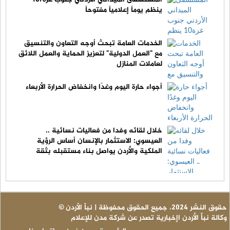
ينظم يوماً إعلامياً مفتوحاً
الخدمات العامة تبحث أوجه التعاون والتنسيق
مع "العمل الدولية" لتعزيز الحماية والعمل اللائق
لعاملات المنازل
أجواء حارة اليوم وغدًا وانخفاض الحرارة الأربعاء
خلال لقائه وفدا من فعاليات نسائية ..
العيسوي: الاستثمار بالإنسان أساس الرؤية
الملكية والأردن يواصل بناء مستقبله بثقة
© حقوق النشر 2024، جميع الحقوق محفوظة | نبأ الأردن
وكالة نبأ الأردن اإخبارية تصدر عن شركة مدن للإعلام