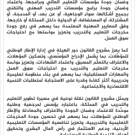
وضمان جودة مؤسسات التعليم العالي وبرامجها، واعتماد
وضمان جودة برامج مؤسسات التدريب المهني والتقني
بجميع أشكالها، سواء الوجاهية، أو عن بُعد، أو المدمجة، أو
المشتركة، أو المستضافة، أو الدولية داخل المملكة أو خارجها،
وفق المعايير المهنية المعتمدة؛ بما يسهم في رفع جودة
مخرجات التعليم والتدريب وتعزيز مواءمتها مع احتياجات
سوق العمل.
كما يعزز مشروع القانون دور الهيئة في إدارة الإطار الوطني
للمؤهِّلات، بما يشمل الإدراج المؤسِّسي، وتسكين المؤهلات،
والاعتراف بالتعلُّم المسبق، واعتماد الشهادات، وتعزيز مواءمة
مخرجات التعليم والتدريب مع احتياجات سوق العمل
والمهارات المستقبلية؛ بما يسهم في بناء منظومة تعليمية
وتدريبية أكثر كفاءة وقدرة على الاستجابة لمتطلبات التنمية
الاقتصادية والاجتماعية.
ويمثل مشروع القانون نقلة نوعية في مسيرة تطوير التعليم
والتدريب في المملكة، باعتباره يؤسس لمرجعية وطنية
موحَّدة للاعتماد وضمان الجودة والاعتراف والمعادلة والإطار
الوطني للمؤهلات، بما يسهم في تحسين جودة المخرجات
التعليمية والتدريبية، وتعزيز تنافسية المؤسسات التعليمية
الأردنية، ودعم الاستثمار في رأس المال البشري وتحقيق
أهداف التنمية الوطنية المستدامة.