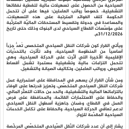
السياحية من الحصول على تسهيلات مالية لتغطية نفقاتها
التشغيلية، خصوصاً رواتب العاملين؛ فيها على أن تتحمل
الحكومة كلف الفوائد المترتبة على هذه التسهيلات،
والمساعدة في جدولة وتقسيط المستحقات الماليَّة المترتِّبة
على مؤسَّسات القطاع السياحي لدى البنوك وذلك حتى تاريخ
31/12/2026م.
ويأتي القرار كون شركات النقل السياحي المتخصص تُعدُّ جزءاً
أساسياً من المنظومة السياحية، وقد تأثرت بالتحدِّيات
الإقليمية الأخيرة التي أثَّرت على الحركة السياحية، وهي
تتحمل التزامات مالية وتشغيلية مستمرة تشمل أقساط
القروض، ورواتب العاملين، وتكاليف الصيانة والتشغيل.
ومن شأن القرار أن يسهم في المحافظة على استمرارية عمل
شركات النقل السياحي المتخصِّص، وتعزيز قدرتها على الوفاء
بالتزاماتها المالية والتشغيلية، والحد من حالات التعثُّر المالي،
والحفاظ على الاستثمارات القائمة، والمحافظة على فرص
العمل في القطاع، وضمان جاهزية أسطول النقل السياحي
لدعم تعافي الحركة السياحية، والحفاظ على تكامل الخدمات
السياحية المقدَّمة للزوار.
يشار إلى أن عدد شركات النَّقل السِّياحي المتخصِّص المرخَّصة