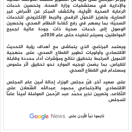
والإدارية في مستشفيات وزارة الصحة، وتحسين خدمات
الرعاية الصحية الأولية، والكشف المبكر عن الأمراض غير
السارية، وتعزيز التحوُّل الرقمي والربط الإلكتروني للخدمات
الصحيَّة؛ بما يسهم في رفع كفاءة النظام الصحي، وتحسين
الوصول إلى خدمات صحية ذات جودة عالية لجميع
المواطنين، وسيتم تنفيذه حتى عام 2030م.
ويعتمد البرنامج، الذي يتماشى مع أهداف رؤية التحديث
الاقتصادي وأولويات تطوير القطاع الصحي، على منهجية
التمويل المرتبط بتحقيق نتائج ومؤشرات أداء محددة وقابلة
للقياس، بما يضمن توجيه الموارد نحو تحقيق أثر ملموس
ومستدام في القطاع الصحي.
على صعيد آخر، قرَّر مجلس الوزراء إحالة أمين عام المجلس
الاقتصادي والاجتماعي محمود عبدالله الشَّعلان على
التَّقاعد، وتعيين نذير محمَّد عبد الرَّحمن العواملة أميناً عامَّاً
للمجلس.
تابعوا نبأ الأردن على