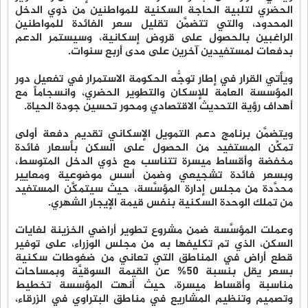
الحضري لتلبية الحاجة السكنية للمواطنين من ذوي الدخل
المحدود، والتي تتضمَّن تقليل سعر الفائدة للمواطنين
الراغبين بالحصول على قروض إسكانية، وسيستمر الدعم
بدفعات لمستفيدين آخرين على مدى أربع سنوات.
ويأتي القرار في إطار توجُّه الحكومة الاستمرار في تفعيل دور
المؤسسة العامة للإسكان والتطوير الحضري، وانسجاماً مع
أهداف رؤية التحديث الاقتصادي ومحور تحسين جودة الحياة.
ويتضمَّن برنامج دعم التمويل الإسكاني تقديم دفعة أولى
تمكِّن المستفيد من الحصول على السكن بأسعار فائدة
مخفضة وأقساط ميسرة تتناسب مع ذوي الدخل المتوسط،
وبسعر فائدة تشجيعي وضمن أسس موضوعية ومعايير
محدَّدة من مجلس إدارة المؤسَّسة، حيث سيتمكَّن المستفيد
من تملك الوحدة السكنية بنفس قيمة الإيجار الشهري.
وعملت المؤسَّسة ضمن مشروع تطوير أراضي الخزينة لغايات
السكن، الذي تم تكليفها به من مجلس الوزراء، على توفير
قطع أراض في المناطق التي تعاني من ضغوطات سكنية
بسعر يقل بنسبة 50% عن القيمة السوقيَّة وبمساحات
مناسبة وأقساط ميسرة، حيث أنهت المؤسسة تخطيط
وتصميم وتنظيم المشاريع في مناطق البتراوي في الزرقاء،