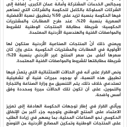
ومجالس الخدمات المشتركة وأمانة عمان الكبرى، إضافة إلى
الشركات المملوكة بالكامل للحكومة والشركات التي تساهم
فيها الحكومة بنسبة تزيد على 50% بتطبيق نسبة الأفضلية
السعرية بنسبة 20%، عند طرح العطاءات والمشتريات
الحكومية؛ شريطة مطابقة المنتجات الوطنية للشروط
والمواصفات الفنية والهندسية الأردنية المعتمدة.
ويعني ذلك أنَّ المنتجات الصناعية الأردنية ستكون لها
الأولوية في العطاءات والمشتريات الحكومية حتى وإن كان
سعرها أعلى من سعر المنتج غير الأردني بنسبة 20%؛
شريطة مطابقتها للشروط والمواصفات الفنية المعتمدة.
ونص القرار على أنه في الحالات الاستثنائية التي يتعذَّر فيها
تطبيق هذه النسبة، أو بوجود مبررات فنية أو تشغيلية
تستدعي خلاف ذلك، يتم التنسيق مع وزارة الصناعة والتجارة
والتموين، على أن تكون تلك الحالات مبررة ومحددة وفق
أسس واضحة.
ويأتي القرار في إطار توجهات الحكومة الهادفة إلى تعزيز
الاعتماد على المنتج الوطني وتوجيه جزء أكبر من الإنفاق
الحكومي نحو الصناعات المحلية، بما يسهم في زيادة الطلب
على المنتجات الوطنية وتمكين المصانع الأردنية من التوسُّع