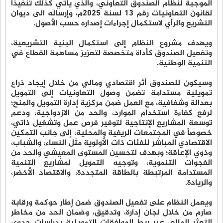
الموجبة لنظام الصندوق التعاوني، والذي يأتي كذلك تنفيذاً
لقانون التعاونيات رقم 13 لسنة 2025م، وإرساله الى ديوان
التشريع والرأي لاستكمال إجراءات إصداره حسب الأصول.
ويهدف مشروع النظام إلى استكمال البنية التشريعية،
وتفعيل الصندوق كأداة متخصصة لتعزيز مساهمة القطاع في
التنمية الوطنية.
وسيكون للصندوق أثر اقتصادي ومالي من خلال إيجاد ذراع
تمويلية مستدامة تضمن وصول التعاونيات إلى التمويل
بعدالة وشفافية، مع العمل ضمن مركزية إدارة التمويل والمنح؛
لرفع كفاءة استخدام الموارد، والحد من الازدواجية، ودعم
توسعة المشاريع الإنتاجية لتوفير فرص عمل وتشغيل ذاتي،
خصوصاً في المجتمعات الريفية والمحلية، إلى جانب التمكين
الاقتصادي المباشر للفئات ذات الأولوية مثل النساء، والشباب،
وذوي الإعاقة؛ وبهدف لتحسين المستوى المعيشي والحد من
الفجوات التنموية، وتوجيه التمويل لمشاريع التنمية
المستدامة المرتبطة بالطاقة المتجددة، والاقتصاد الأخضر،
والريادة.
ويعمل النظام على تفعيل الصندوق ضمن إطار حوكمة ورقابة
صارم من خلال لجان إدارة، وتدقيق، وضمان الحد من مخاطر
التعثر المالي عبر ربط الموافقات التمويلية بدراسات جدوى