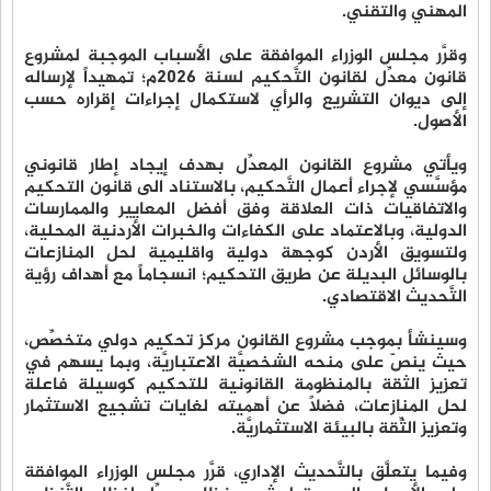
المهني والتقني.
وقرَّر مجلس الوزراء الموافقة على الأسباب الموجبة لمشروع
قانون معدِّل لقانون التَّحكيم لسنة 2026م؛ تمهيداً لإرساله
إلى ديوان التشريع والرأي لاستكمال إجراءات إقراره حسب
الأصول.
ويأتي مشروع القانون المعدِّل بهدف إيجاد إطار قانوني
مؤسَّسي لإجراء أعمال التَّحكيم، بالاستناد الى قانون التحكيم
والاتفاقيات ذات العلاقة وفق أفضل المعايير والممارسات
الدولية، وبالاعتماد على الكفاءات والخبرات الأردنية المحلية،
ولتسويق الأردن كوجهة دولية واقليمية لحل المنازعات
بالوسائل البديلة عن طريق التحكيم؛ انسجاماً مع أهداف رؤية
التَّحديث الاقتصادي.
وسينشأ بموجب مشروع القانون مركز تحكيم دولي متخصِّص،
حيث ينصّ على منحه الشخصيَّة الاعتباريَّة، وبما يسهم في
تعزيز الثقة بالمنظومة القانونية للتحكيم كوسيلة فاعلة
لحل المنازعات، فضلاً عن أهميته لغايات تشجيع الاستثمار
وتعزيز الثِّقة بالبيئة الاستثماريَّة.
وفيما يتعلَّق بالتَّحديث الإداري، قرَّر مجلس الوزراء الموافقة