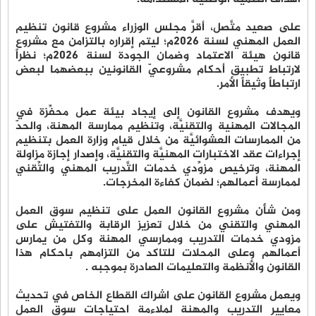
على صعيد متَّصل، أقرَّ مجلس الوزراء مشروع قانون تنظيم
العمل المهني لسنة 2026م؛ ليتم إقراره بالتزامن مع مشروع
قانون هيئة الاعتماد وضمان الجودة لسنة 2026م؛ نظراً
لارتباط تطبيق أحكام مشروعيّ القانونين ببعضهما لبعض
ارتباطاً وثيقاً الأمر.
ويهدف مشروع القانون إلى إيجاد بيئة عمل محفِّزة في
المجالات المهنية والتقنيَّة، وتنظيم ممارسة المهنة، والحدّ
من الممارسات العشوائيَّة من خلال قيام وزارة العمل بتنظيم
إجراءات عقد الاختبارات المهنيَّة والتقنيَّة، وإصدار إجازة مزاولة
المهنة، وترخيص مزوِّدي خدمات التَّدريب المهني والتِّقني
لممارسة أعمالهم؛ لضمان كفاءة المخرجات.
ومن شأن مشروع القانون العمل على تنظيم سوق العمل
المهني والتقني من خلال تعزيز الرقابة والتفتيش على
مزودي خدمات التدريب وممارسي المهنة وكل من يمارس
أعمالهم وعلى المحلات للتاكد من التزامهم باحكام هذا
القانون والأنظمة والتعليمات الصادرة بموجبه .
ويعمل مشروع القانون على اشراك القطاع الخاص في تحديث
معايير التدريب والمهنة لملاءمة احتياجات سوق العمل