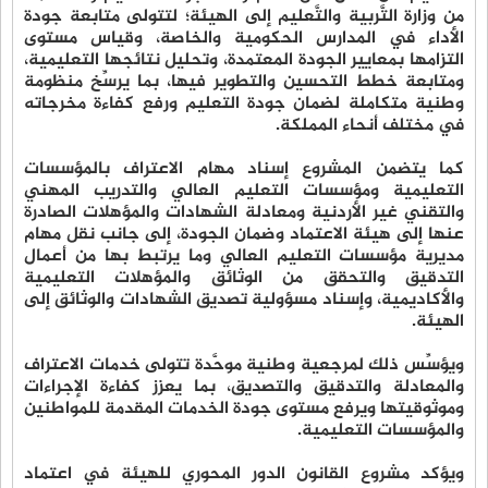
من وزارة التَّربية والتَّعليم إلى الهيئة؛ لتتولى متابعة جودة
الأداء في المدارس الحكومية والخاصة، وقياس مستوى
التزامها بمعايير الجودة المعتمدة، وتحليل نتائجها التعليمية،
ومتابعة خطط التحسين والتطوير فيها، بما يرسِّخ منظومة
وطنية متكاملة لضمان جودة التعليم ورفع كفاءة مخرجاته
في مختلف أنحاء المملكة.
كما يتضمن المشروع إسناد مهام الاعتراف بالمؤسسات
التعليمية ومؤسسات التعليم العالي والتدريب المهني
والتقني غير الأردنية ومعادلة الشهادات والمؤهلات الصادرة
عنها إلى هيئة الاعتماد وضمان الجودة، إلى جانب نقل مهام
مديرية مؤسسات التعليم العالي وما يرتبط بها من أعمال
التدقيق والتحقق من الوثائق والمؤهلات التعليمية
والأكاديمية، وإسناد مسؤولية تصديق الشهادات والوثائق إلى
الهيئة.
ويؤسِّس ذلك لمرجعية وطنية موحَّدة تتولى خدمات الاعتراف
والمعادلة والتدقيق والتصديق، بما يعزز كفاءة الإجراءات
وموثوقيتها ويرفع مستوى جودة الخدمات المقدمة للمواطنين
والمؤسسات التعليمية.
ويؤكد مشروع القانون الدور المحوري للهيئة في اعتماد