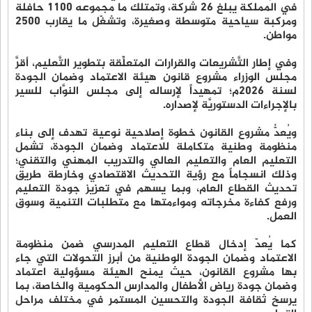
في المملكة يبلغ 26 شركة، وتمتلك ما مجموعه 1100 حافلة
ومركبة سياحية متوسطة وصغيرة، وتشغّل ما يقارب 2500
مواطن.
وفي إطار التَّشريعات والقرارات المتعلِّقة بتطوير التَّعليم، أقرَّ
مجلس الوزراء مشروع قانون هيئة الاعتماد وضمان الجودة
لسنة 2026م؛ تمهيداً لإرساله إلى مجلس النوَّاب للسير
بالإجراءات الدستوريَّة لإصداره.
ويُعدُّ مشروع القانون خطوة إصلاحية نوعية تهدف إلى بناء
منظومة وطنية متكاملة للاعتماد وضمان الجودة، تشمل
التعليم العام والتعليم العالي والتدريب المهني والتقني؛
وذلك انسجاماً مع رؤية التحديث الاقتصادي وخارطة طريق
تحديث القطاع العام، وبما يسهم في تعزيز جودة التعليم
ورفع كفاءة مخرجاته ومواءمتها مع متطلبات التنمية وسوق
العمل.
كما يُعدّ إدخال قطاع التعليم المدرسي ضمن منظومة
الاعتماد وضمان الجودة الوطنية من أبرز التحولات التي جاء
بها مشروع القانون، حيث يمنح الهيئة مسؤولية اعتماد
وضمان جودة رياض الأطفال والمدارس الحكومية والخاصة، بما
يرسخ ثقافة الجودة والتحسين المستمر في مختلف مراحل