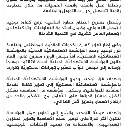
وخطط عمل واضحة وأتمتة العمليات من خلال منظومة
رقمية لتسهيل إجراءات التمويل والمتابعة.
ويُشكل مشروع النظام خطوة أساسية لرفع كفاءة توجيه
التمويل التعاوني، وضمان استدامة التعاونيات، وتمكينها من
الإسهام الفاعل كشريك في التنمية الشاملة.
وفي إطار تعزيز كفاءة الخدمات المقدَّمة للمواطنين، ولتنفيذ
قرار توحيد ودمج المؤسَّسة الاستهلاكيَّة المدنيَّة بالمؤسَّسة
الاستهلاكيَّة العسكريَّة، أقرَّ مجلس الوزراء مشروع قانون إلغاء
قانون المؤسَّسة الاستهلاكيَّة المدنيَّة لسنة 2026م؛ تمهيداً
لإرساله إلى مجلس النوَّاب للسَّير بالإجراءات الدستوريَّة لإقراره.
ويهدف قرار توحيد ودمج المؤسَّسة الاستهلاكيَّة المدنيَّة
بالمؤسَّسة الاستهلاكيَّة العسكريَّة إلى تعزيز كفاءة الخدمة
المقدَّمة للمواطنين، وتمكين المؤسَّسة من المنافسة بشكل
أفضل، وتعزيز قدرتها على التَّعامل مع التضخُّم والحد من
ارتفاع الاسعار، وتعزيز الأمن الغذائي.
وتهدف عمليَّة التَّوحيد والدَّمج إلى تطوير عمل المؤسسة
لتكون أكثر قدرة على توفير السلع الأساسية وتعزيز المخزون
الاستراتيجي، والاستفادة من توحيد الإمكانات اللوجستية