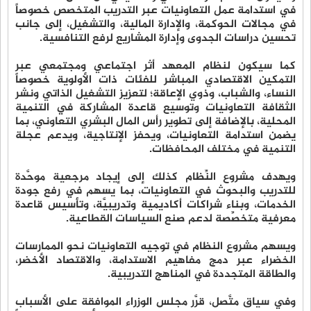
في استدامة عمل التعاونيات عبر التدريب المتخصص خصوصاً
في مجالات الحوكمة، والإدارة المالية، والتشغيل، إلى جانب
تحسين دراسات الجدوى وإدارة المشاريع لرفع التنافسية.
كما سيكون لنظام المعهد أثر اجتماعي ومجتمعي عبر
التمكين الاقتصادي المباشر للفئات ذات الأولوية خصوصاً
النساء، والشباب، وذوي الإعاقة؛ لتعزيز التشغيل الذاتي ونشر
الثقافة التعاونيات وتوسيع قاعدة المشاركة في التنمية
المحلية، بالإضافة إلى تطوير رأس المال البشري التعاوني، بما
يضمن استدامة التعاونيات، ويحفز الإنتاجية، ويدعم عجلة
التنمية في مختلف المحافظات.
ويهدف مشروع النِّظام كذلك إلى إيجاد مرجعية موحَّدة
للتدريب والبحوث في التعاونيات، بما يسهم في رفع جودة
الخدمات، وبناء شراكات أكاديمية وتدريبيَّة، وتأسيس قاعدة
معرفية متخصِّصة لدعم صنع السياسات القطاعية.
ويسهم مشروع النظام في توجيه التعاونيات نحو الممارسات
الخضراء عبر دمج مفاهيم الاستدامة، والاقتصاد الأخضر،
والطاقة المتجددة في المناهج التدريبية.
وفي سياق متَّصل، قرَّر مجلس الوزراء الموافقة على الأسباب