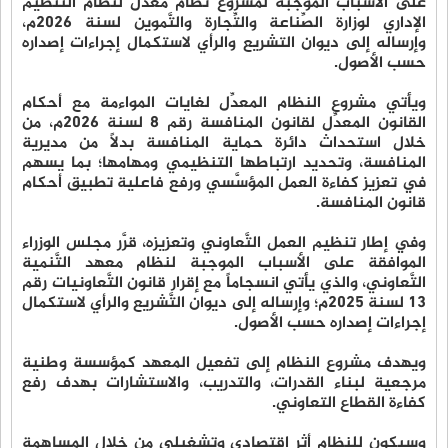
على الأسباب الموجبة لمشروع نظام معدِّل لنظام التَّنظيم
الإداري لوزارة الصِّناعة والتِّجارة والتَّموين لسنة 2026م،
وإرساله إلى ديوان التشريع والرأي لاستكمال إجراءات إصداره
حسب الأصول.
ويأتي مشروع النظام المعدِّل لغايات المواءمة مع أحكام
القانون المعدِّل لقانون المنافسة رقم 8 لسنة 2026م، من
خلال استحداث دائرة حماية المنافسة بدلاً من مديرية
المنافسة، وتحديد ارتباطها التنظيمي ومهامها؛ بما يسهم
في تعزيز كفاءة العمل المؤسَّسي ورفع فاعلية تطبيق أحكام
قانون المنافسة.
وفي إطار تنظيم العمل التَّعاوني وتعزيزه، قرَّر مجلس الوزراء
الموافقة على الأسباب الموجبة لنظام معهد التَّنمية
التَّعاوني، والذي يأتي انسجاماً مع إقرار قانون التَّعاونيات رقم
13 لسنة 2025م؛ وإرساله إلى ديوان التَّشريع والرأي لاستكمال
إجراءات إصداره حسب الأصول.
ويهدف مشروع النظام إلى تفعيل المعهد كمؤسسة وطنية
مرجعية لبناء القدرات، والتدريب، والاستشارات بهدف رفع
كفاءة القطاع التعاوني.
وسيكون للنظام أثر اقتصادي وتشغيلي من خلال المساهمة