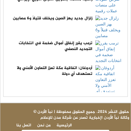
زلزال جديد يهز الصين ويخلف قتيلاً و6 مصابين
ترمب يقرر إنفاق أموال ضخمة في انتخابات
التجديد النصفي
أردوغان: اتفاقية مكة تعزز التعاون الأمني ولا
تستهدف أي دولة
© حقوق النشر 2024، جميع الحقوق محفوظة | نبأ الأردن
وكالة نبأ الأردن اإخبارية تصدر عن شركة مدن للإعلام
الرئيسية
من نحن
اتصل بنا