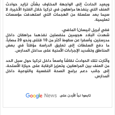
ويعيد الحادث إلى الواجهة المخاوف بشأن تزايد حوادث
العنف التي ينفذها مراهقون في تركيا خلال الفترة الأخيرة، لا
سيما بعد سلسلة من الهجمات التي استهدفت مؤسسات
تعليمية.
ففي أبريل (نيسان) الماضي،
شهدت البلاد هجومين منفصلين نفذهما مراهقان داخل
مدرستين، وأسفرا عن سقوط أكثر من 10 قتلى ونحو 20 مصاباً،
ما دفع السلطات إلى تعليق الدراسة مؤقتاً في بعض
المناطق وتشديد الإجراءات الأمنية على مداخل المدارس.
وأثارت تلك الحوادث نقاشاً واسعاً داخل تركيا حول سبل الحد
من العنف بين المراهقين، وتعزيز الرقابة على حيازة الأسلحة،
إلى جانب دعم برامج الصحة النفسية والتوعية داخل
المدارس.
تابعوا نبأ الأردن على