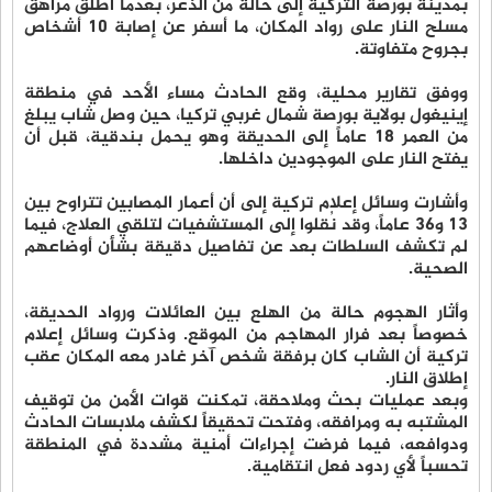
بمدينة بورصة التركية إلى حالة من الذعر، بعدما أطلق مراهق
مسلح النار على رواد المكان، ما أسفر عن إصابة 10 أشخاص
بجروح متفاوتة.
ووفق تقارير محلية، وقع الحادث مساء الأحد في منطقة
إينيغول بولاية بورصة شمال غربي تركيا، حين وصل شاب يبلغ
من العمر 18 عاماً إلى الحديقة وهو يحمل بندقية، قبل أن
يفتح النار على الموجودين داخلها.
وأشارت وسائل إعلام تركية إلى أن أعمار المصابين تتراوح بين
13 و36 عاماً، وقد نُقلوا إلى المستشفيات لتلقي العلاج، فيما
لم تكشف السلطات بعد عن تفاصيل دقيقة بشأن أوضاعهم
الصحية.
وأثار الهجوم حالة من الهلع بين العائلات ورواد الحديقة،
خصوصاً بعد فرار المهاجم من الموقع. وذكرت وسائل إعلام
تركية أن الشاب كان برفقة شخص آخر غادر معه المكان عقب
إطلاق النار.
وبعد عمليات بحث وملاحقة، تمكنت قوات الأمن من توقيف
المشتبه به ومرافقه، وفتحت تحقيقاً لكشف ملابسات الحادث
ودوافعه، فيما فرضت إجراءات أمنية مشددة في المنطقة
تحسباً لأي ردود فعل انتقامية.