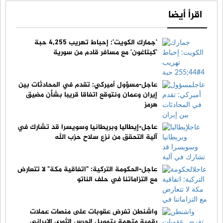
اقرأ أيضا
'جمارك الكويت': إحباط تهريب 4,255 حبة
'كبتاغون' مع مسافر قادم من سورية
عاجل-مسؤول أميركي: تقدم في المحادثات بين
إيران وعمان ونتوقع اتفاقا قريبا بشأن مضيق
هرمز
عاجل-إيطاليا وبريطانيا وسويسرا قد تشارك في
آلية التحقق من نزع سلاح حزب الله
عاجل-الحكومة التركية: "اتفاقية مكة" لا تتعارض
مع التزاماتنا في حلف الناتو
واشنطن تفرض عقوبات على منصات عملات
رقمية متهمة بتمويل الحرس الثوري الإيراني