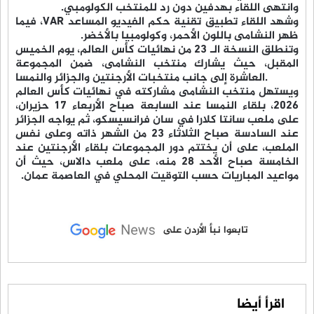
وانتهى اللقاء بهدفين دون رد للمنتخب الكولومبي.
وشهد اللقاء تطبيق تقنية حكم الفيديو المساعد VAR، فيما
ظهر النشامى باللون الأحمر، وكولومبيا بالأخضر.
المقبل، حيث يشارك منتخب النشامى، ضمن المجموعة
العاشرة إلى جانب منتخبات الأرجنتين والجزائر والنمسا.
ويستهل منتخب النشامى مشاركته في نهائيات كأس العالم
2026، بلقاء النمسا عند السابعة صباح الأربعاء 17 حزيران،
على ملعب سانتا كلارا في سان فرانسيسكو، ثم يواجه الجزائر
عند السادسة صباح الثلاثاء 23 من الشهر ذاته وعلى نفس
الملعب، على أن يختتم دور المجموعات بلقاء الأرجنتين عند
الخامسة صباح الأحد 28 منه، على ملعب دالاس، حيث أن
مواعيد المباريات حسب التوقيت المحلي في العاصمة عمان.
تابعوا نبأ الأردن على
اقرأ أيضا