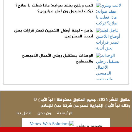
لاعب ويلزي يفقد صوابه: ماذا فعلت يا صلاح؟
تركت ليفربول من أجل طرابزون؟
عاجل - لجنة أوضاع اللاعبين تصدر قرارات بحق
أندية المحترفين
الوحدات يستقبل رجلي الأعمال الدميسي
والحيفاوي
© حقوق النشر 2024، جميع الحقوق محفوظة | نبأ الأردن
وكالة نبأ الأردن اإخبارية تصدر عن شركة مدن للإعلام
الرئيسية
من نحن
اتصل بنا
تصميم و تطوير