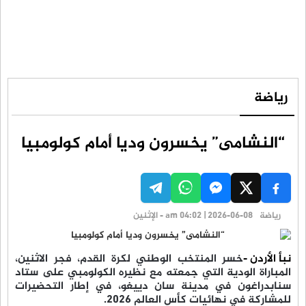
رياضة
“النشامى” يخسرون وديا أمام كولومبيا
رياضة
am 04:02 | 2026-06-08 - الإثنين
نبأ الأردن -
خسر المنتخب الوطني لكرة القدم، فجر الاثنين،
المباراة الودية التي جمعته مع نظيره الكولومبي على ستاد
سنابدراغون في مدينة سان دييغو، في إطار التحضيرات
للمشاركة في نهائيات كأس العالم 2026.