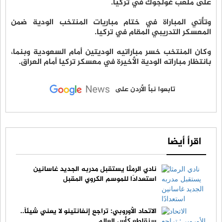
على ملعب غولجوك في تركيا.
وتأتي المباراة في ختام مباريات المنتخب الودية ضمن
المعسكر التدريبي المقام في تركيا.
وكان المنتخب خسر مباراتيه الوديتين أمام السعودية وبنما،
بانتظار مباراته الودية الأخيرة في معسكر تركيا أمام العراق.
تابعوا نبأ الأردن على
اقرأ أيضا
نادي الرمثا يستقبل مدربه الجديد غاسانين
استعدادًا للموسم الكروي المقبل
الاتحاد الأوروبي: تراجع إنفانتينو لا يعني شيئاً..
سنقاطع كأس العالم