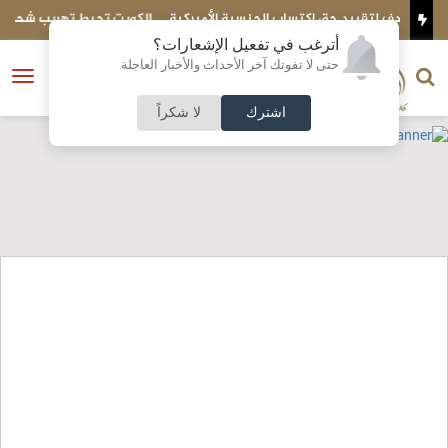
لجنسية الأميركية
الكويت تحبط تهريب شحنة ضخمة إلى مصر..ماذا بداخلها؟
أترغب في تفعيل الإشعارات؟
الناشر و رئيس التحرير
حتى لا تفوتك آخر الأحداث والأخبار العاجلة
النسخة الكاملة
فتح
نشأت الحلبي
القائمة
اشترك
لا شكراً