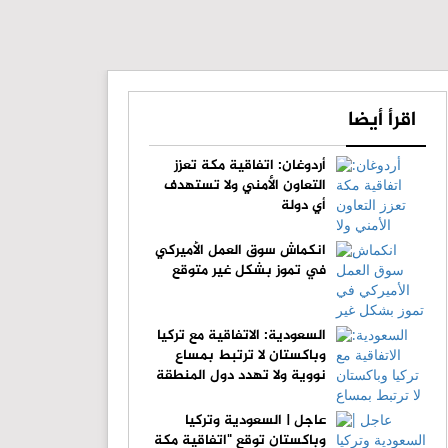
اقرأ أيضا
أردوغان: اتفاقية مكة تعزز
التعاون الأمني ولا تستهدف
أي دولة
انكماش سوق العمل الأميركي
في تموز بشكل غير متوقع
السعودية: الاتفاقية مع تركيا
وباكستان لا ترتبط بمساع
نووية ولا تهدد دول المنطقة
عاجل | السعودية وتركيا
وباكستان توقع "اتفاقية مكة