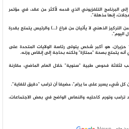
 إلى البرنامج التلفزيوني الذي قدمه لأكثر من عقد، في مؤتمر
جلات، إنها مذهلة".
التركيز الذهني لا يأتيان من فراغ (...) والرئيس يتمتع بقدرة
 اليوم".
يُذكر أن ترامب الذي سيبلغ الثمانين في 14 حزيران، هو أكبر شخص يتولى رئاسة الولايات المتحدة على
 أنه يتمتع بصحة "ممتازة" ولكنه بحاجة إلى إنقاص وزنه.
 لثلاثة فحوص طبية "سنوية" خلال العام الماضي، مقارنة
 كل شيء يسير على ما يرام"، مضيفا أن ترامب "دقيق للغاية".
ترامب وتورم كاحليه والنعاس الواضح في بعض الاجتماعات،