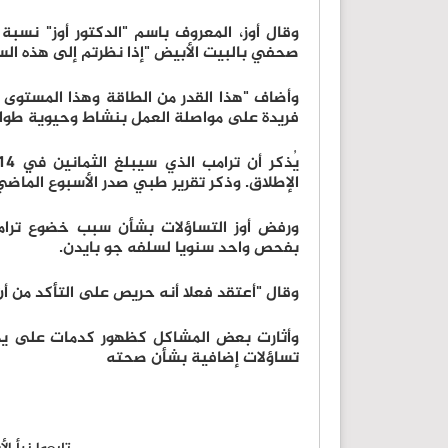
وقال أوز، المعروف باسم "الدكتور أوز" نسبة
صحفي بالبيت الأبيض "إذا نظرتم إلى هذه الس
وأضاف "هذا القدر من الطاقة وهذا المستوى من 
فريدة على مواصلة العمل بنشاط وحيوية طوال
الإطلاق. وذكر تقرير طبي صدر الأسبوع الماضي
ورفض أوز التساؤلات بشأن سبب خضوع ترامب
بفحص واحد سنويا لسلفه جو بايدن.
وقال "أعتقد فعلا أنه حريص على التأكد من أن
وأثارت بعض المشاكل كظهور كدمات على يد 
تساؤلات إضافية بشأن صحته