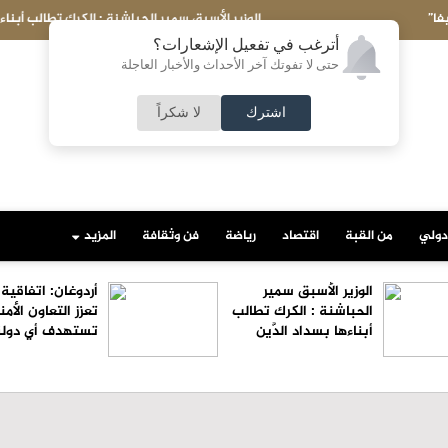
لأسبق سمير الحباشنة : الكرك تطالب أبناءها بسداد الدَّين
أترغب في تفعيل الإشعارات؟
حتى لا تفوتك آخر الأحداث والأخبار العاجلة
اشترك
لا شكراً
دولي
من القبة
اقتصاد
رياضة
فن وثقافة
المزيد
الوزير الأسبق سمير
أردوغان: اتفاقية
الحباشنة : الكرك تطالب
تعزز التعاون الأمن
أبناءها بسداد الدَّين
تستهدف أي دولة