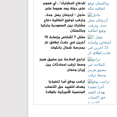
للدفاع المشترك".. أي هجوم
على دولة يُعد هجوماً على
الجميع
عاجل - أردوغان يصل جدة..
وترقب توقيع اتفاقية دفاع
مشترك بين السعودية وتركيا
وباكستان
مقتل 7 أشخاص وإصابة 15
آخرين في حادث إطلاق نار
بمدرسة شمال بانكوك
تراجع الملاحة عبر مضيق هرمز
وسط ترقب لمحادثات بين
إيران وعُمان
ترامب يوقع أمرا تنفيذيا
يهدف لتقييد حق اكتساب
الجنسية الأميركية بالولادة