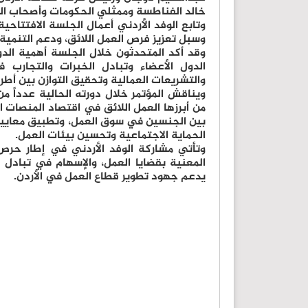
خالد الفناطسة وممثلي الحكومات وأصحاب الع
وتابع الوفد الأردني أعمال الجلسة الافتتاحية
وسبل تعزيز فرص العمل اللائق، ودعم التنمية 
وقد أكد المتحدثون خلال الجلسة أهمية الدو
الدول الأعضاء وتبادل الخبرات والتجار
والتشريعات العمالية وتحقيق التوازن بين أطراف
ويناقش المؤتمر خلال دورته الحالية عدداً من
من أبرزها العمل اللائق في اقتصاد المنصات 
بين الجنسين في سوق العمل، وتطبيق معايير ا
الحماية الاجتماعية وتحسين بيئات العمل.
وتأتي مشاركة الوفد الأردني في إطار حرص
المعنية بقضايا العمل، والإسهام في تبادل ا
يدعم جهود تطوير قطاع العمل في الأردن.