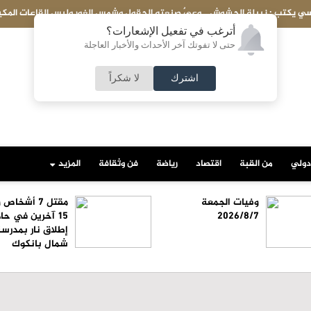
عته الحقول وشمس الغور وليس القاعات المكيفة
د.بشار المجالي يكتب : تبري
أترغب في تفعيل الإشعارات؟
حتى لا تفوتك آخر الأحداث والأخبار العاجلة
اشترك
لا شكراً
دولي
من القبة
اقتصاد
رياضة
فن وثقافة
المزيد
وفيات الجمعة
مقتل 7 أشخا
2026/8/7
15 آخرين في حا
إطلاق نار بمدرس
شمال بانكوك