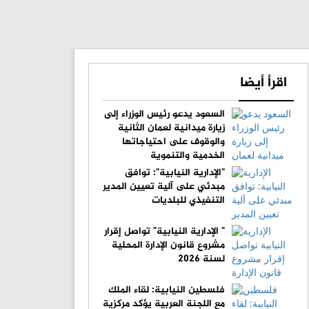
اقرأ أيضا
السعود يدعو رئيس الوزراء إلى
زيارة ميدانية لعمان الثانية
والوقوف على احتياجاتها
الخدمية والتنموية
"الإدارية النيابية": توافق
مبدئي على آلية تعيين المدير
التنفيذي للبلديات
" الإدارية النيابية" تواصل إقرار
مشروع قانون الإدارة المحلية
لسنة 2026
فلسطين النيابية: لقاء الملك
مع اللجنة العربية يؤكد مركزية