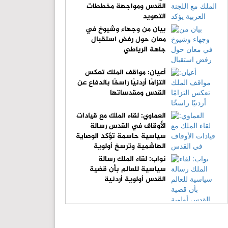
القدس ومواجهة مخططات
التهويد
بيان من وجهاء وشيوخ في
معان حول رفض استقبال
جاهة الرياطي
أعيان: مواقف الملك تعكس
التزامًا أردنيًا راسخًا بالدفاع عن
القدس ومقدساتها
العماوي: لقاء الملك مع قيادات
الأوقاف في القدس رسالة
سياسية حاسمة تؤكد الوصاية
الهاشمية وترسخ أولوية
الدفاع عن المقدسات
نواب: لقاء الملك رسالة
سياسية للعالم بأن قضية
القدس أولوية أردنية