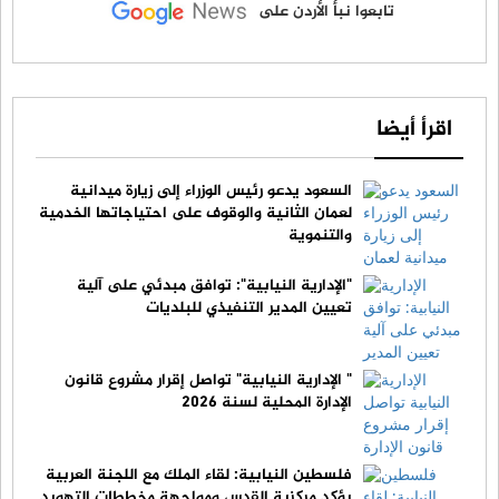
تابعوا نبأ الأردن على
اقرأ أيضا
السعود يدعو رئيس الوزراء إلى زيارة ميدانية
لعمان الثانية والوقوف على احتياجاتها الخدمية
والتنموية
"الإدارية النيابية": توافق مبدئي على آلية
تعيين المدير التنفيذي للبلديات
" الإدارية النيابية" تواصل إقرار مشروع قانون
الإدارة المحلية لسنة 2026
فلسطين النيابية: لقاء الملك مع اللجنة العربية
يؤكد مركزية القدس ومواجهة مخططات التهويد