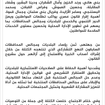
بني هاني، ورند الخزوز، وآمال الشقران، ودينا البشير، وشفاء
المقابلة، وحسين العموش، وفراس القبلان، ومحمد
البستنجي، وسامر الأزايدة، وفريال بني سلمان، وجمال قموة،
أهمية إقرار قانون عصري يواكب تطلعات المواطنين ويعزز
الدور التنموي والخدمي للبلديات ومجالس المحافظات، بما
يسهم في تطوير الإدارة المحلية وتحسين مستوى الخدمات
المقدمة للمواطنين.
من جهتهم، ثمن رؤساء البلديات ومجالس المحافظات
السابقون النهج التشاركي الذي تنتهجه الكتلة من خلال
إشراك أصحاب الخبرة والاستماع إلى آرائهم حول مشروع
القانون.
وشددوا أهمية الحفاظ على الصلاحيات الاستثمارية للبلديات
وتحقيق الاستقرار التشريعي في قوانين الإدارة المحلية،
وعدم حل المجالس المنتخبة قبل انتهاء مدتها القانونية،
والإبقاء على مجالس المحافظات المنتخبة لما تمثله من أداة
لتعزيز المشاركة الشعبية وتمثيل المجتمعات المحلية.
وفي ختام الاجتماع، خلصت الكتلة إلى جملة من التوصيات