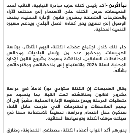
نبأ الأردن -
أكد رئيس كتلة حزب مبادرة النيابية، النائب أحمد
الهميسات، حرص الكتلة على الاستماع إلى مختلف الآراء
والمقترحات المتعلقة بمشروع قانون الإدارة المحلية، بهدف
الوصول إلى تشريع يعزز كفاءة العمل البلدي ويدعم مسيرة
التنمية المحلية.
جاء ذلك خلال اجتماع عقدته الكتلة، اليوم الثلاثاء، برئاسة
الهميسات، وبحضور عدد من رؤساء البلديات ومجالس
المحافظات السابقين، لمناقشة مسودة مشروع قانون الإدارة
المحلية لسنة 2026 والاستماع إلى ملاحظاتهم ومقترحاتهم
بشأنه.
وقال الهميسات إن الكتلة ستؤدي دورًا فاعلًا في دراسة
مشروع القانون ومناقشته تحت القبة، بما ينسجم مع
متطلبات المرحلة ويعزز منظومة الإدارة المحلية، مشيرًا إلى أن
جميع الملاحظات والمقترحات التي طُرحت خلال اللقاء
ستكون محل اهتمام ودراسة، تمهيدًا للاستفادة منها في
صياغة موقف الكتلة وتوصياتها النهائية.
بدورهم أكد النواب أعضاء الكتلة، مصطفى الخصاونة، وطارق