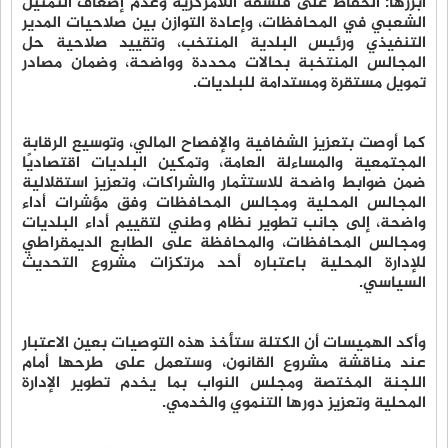
أبرزها: الحفاظ على فلسفة اللامركزية وعدم إضعاف التمثيل
الشعبي في المحافظات، وإعادة التوازن بين صلاحيات المدير
التنفيذي ورئيس البلدية المنتخب، وتقييد صلاحية حل
المجالس المنتخبة بحالات محددة وواضحة، وضمان مصادر
تمويل مستقرة ومستدامة للبلديات.
كما أوصت بتعزيز الشفافية والإفصاح المالي، وتوسيع الرقابة
المجتمعية والمساءلة العامة، وتمكين البلديات اقتصاديًا
ضمن ضوابط واضحة للاستثمار والشراكات، وتعزيز استقلالية
المجالس المحلية ومجالس المحافظات وفق مؤشرات أداء
واضحة، إلى جانب تطوير نظام وطني لتقييم أداء البلديات
ومجالس المحافظات، والمحافظة على الطابع الديمقراطي
للإدارة المحلية باعتباره أحد مرتكزات مشروع التحديث
السياسي.
وأكد الهميسات أن الكتلة ستأخذ هذه التوصيات بعين الاعتبار
عند مناقشة مشروع القانون، وستعمل على طرحها أمام
اللجنة المختصة ومجلس النواب بما يخدم تطوير الإدارة
المحلية وتعزيز دورها التنموي والخدمي.