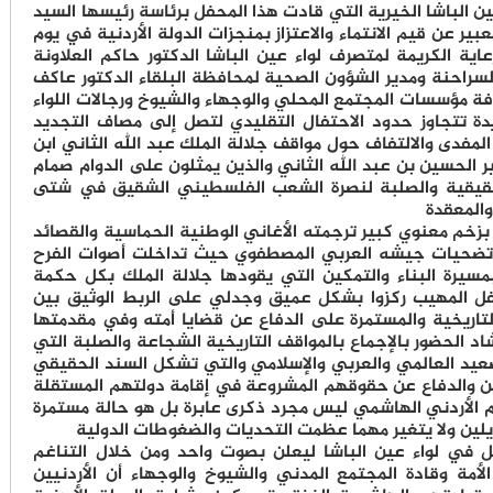
الباشا الخيرية التي قادت هذا المحفل برئاسة رئيسها السيد
بير عن قيم الانتماء والاعتزاز بمنجزات الدولة الأردنية في يوم
ية الكريمة لمتصرف لواء عين الباشا الدكتور حاكم العلاونة
السراحنة ومدير الشؤون الصحية لمحافظة البلقاء الدكتور عاكف
 مؤسسات المجتمع المحلي والوجهاء والشيوخ ورجالات اللواء
يدة تتجاوز حدود الاحتفال التقليدي لتصل إلى مصاف التجديد
لمفدى والالتفاف حول مواقف جلالة الملك عبد الله الثاني ابن
 الحسين بن عبد الله الثاني والذين يمثلون على الدوام صمام
ة الحقيقية والصلبة لنصرة الشعب الفلسطيني الشقيق في شتى
والمعقدة
زخم معنوي كبير ترجمته الأغاني الوطنية الحماسية والقصائد
وتضحيات جيشه العربي المصطفوي حيث تداخلت أصوات الفرح
ز بمسيرة البناء والتمكين التي يقودها جلالة الملك بكل حكمة
حفل المهيب ركزوا بشكل عميق وجدلي على الربط الوثيق بين
التاريخية والمستمرة على الدفاع عن قضايا أمته وفي مقدمتها
الحضور بالإجماع بالمواقف التاريخية الشجاعة والصلبة التي
صعيد العالمي والعربي والإسلامي والتي تشكل السند الحقيقي
ن والدفاع عن حقوقهم المشروعة في إقامة دولتهم المستقلة
وم الأردني الهاشمي ليس مجرد ذكرى عابرة بل هو حالة مستمرة
ا يلين ولا يتغير مهما عظمت التحديات والضغوطات الدولية
ل في لواء عين الباشا ليعلن بصوت واحد ومن خلال التناغم
لأمة وقادة المجتمع المدني والشيوخ والوجهاء أن الأردنيين