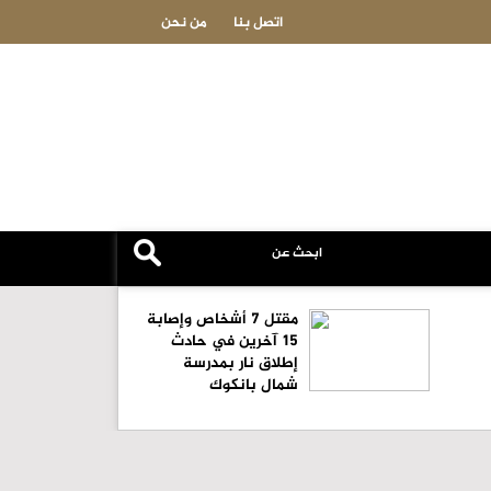
عاجل-دوي انفجار كبير في موسكو وضواح
اتصل بنا
من نحن
مقتل 7 أشخاص وإصابة
15 آخرين في حادث
إطلاق نار بمدرسة
شمال بانكوك