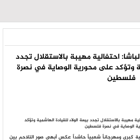
اشا: احتفالية مهيبة بالاستقلال تجدد
ية وتؤكد على محورية الوصاية في نصرة
فلسطين
ة كبرى ومهرجاناً شعبياً حاشداً عكس أبهى صور التلاحم بين