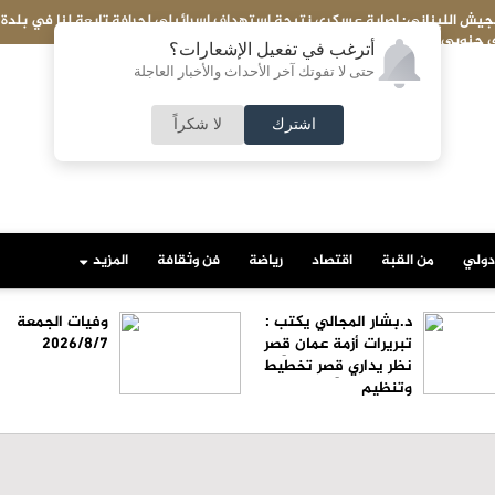
 لنا في بلدة
الذهب يتجه نحو أفضل مكاسب أسبوعية منذ كانون الثاني
أترغب في تفعيل الإشعارات؟
حتى لا تفوتك آخر الأحداث والأخبار العاجلة
اشترك
لا شكراً
دولي
من القبة
اقتصاد
رياضة
فن وثقافة
المزيد
د.بشار المجالي يكتب :
وفيات الجمعة
تبريرات أزمة عمان قِصر
2026/8/7
نظر يداري قِصر تخطيط
وتنظيم