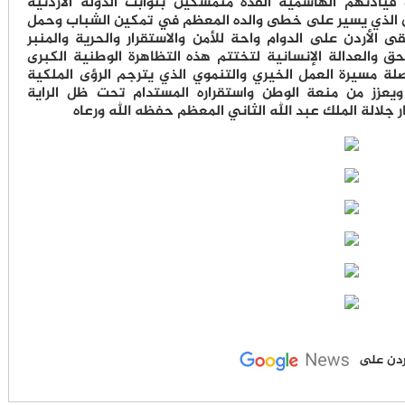
قيادتهم الهاشمية الفذة متمسكين بثوابت الدولة الأردنية
ن الذي يسير على خطى والده المعظم في تمكين الشباب وحمل
ى الأردن على الدوام واحة للأمن والاستقرار والحرية والمنبر
الحق والعدالة الإنسانية لتختتم هذه التظاهرة الوطنية الكبرى
ة مسيرة العمل الخيري والتنموي الذي يترجم الرؤى الملكية
يعزز من منعة الوطن واستقراره المستدام تحت ظل الراية
 جلالة الملك عبد الله الثاني المعظم حفظه الله ورعاه
لأردن على