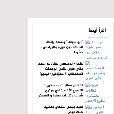
اقرأ أيضا
"أبو سياف" يتعهد بإنهاء
الخلاف بين فريج والرياطي ..
بشرط
عاجل-الدميسي يعلن عن دعم
مالي فوري لنادي الوحدات
لاستقطاب 4 محترفين(فيديو)
اختتام فعاليات معسكري "
التطوع الأخضر" في مركزي
شباب وشابات صخرة و العيون
لعبة ببجي تنتهي بقضية
هتك عرض