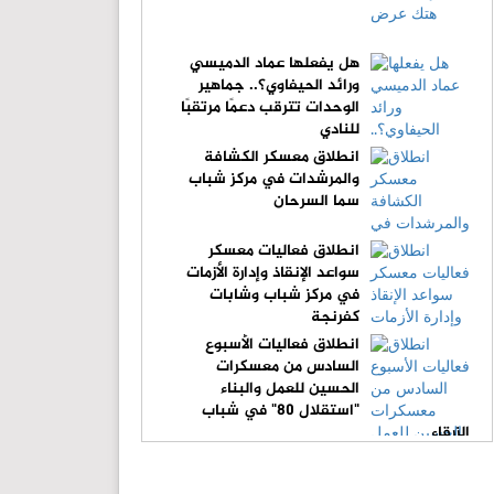
هل يفعلها عماد الدميسي
ورائد الحيفاوي؟.. جماهير
الوحدات تترقب دعمًا مرتقبًا
للنادي
انطلاق معسكر الكشافة
والمرشدات في مركز شباب
سما السرحان
انطلاق فعاليات معسكر
سواعد الإنقاذ وإدارة الأزمات
في مركز شباب وشابات
كفرنجة
انطلاق فعاليات الأسبوع
السادس من معسكرات
الحسين للعمل والبناء
"استقلال 80" في شباب
الزرقاء