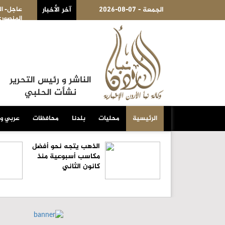
2026-08-07 - الجمعة
آخر الأخبار
عاجل- الجيش اللبناني: إصابة عسكري نتيجة استهداف إسرائيلي لجرافة تابعة
المنصوري جنوبي البلاد
الناشر و رئيس التحرير
نشأت الحلبي
الرئيسية
محليات
بلدنا
محافظات
عربي و
الذهب يتجه نحو أفضل
مكاسب أسبوعية منذ
كانون الثاني