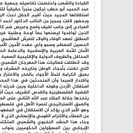
القيادة والشعب واحتضنت تفاصيله جمعية عين 
عبد الحميد أبو حطب ليكون منبراً حقيقياً للتع
استقلالها المجيد حيث أقيم الحفل تحت الرعا
وبحضور لافت ومميز من النائب الدكتور أحمد 
العبادي إلى جانب لفيف واسع وعريض ضم كافة
الذين توافدوا ليصنعوا معاً لوحة وطنية فر
المطلق لعهد الوفاء والولاء للعرش الهاشمي ا
الحسين المعظم وسمو ولي عهده الأمين الأمير
الأمان للأمة العربية والإسلامية والدعام
المحافل والظروف الدولية والإقليمية الصعبة 
وقد انطلقت فعاليات هذا المهرجان الشعبي ب
التي تغنت بأمجاد الوطن وتاريخه المشرف 
بعبق الكرامة لتملأ الأجواء بالفخر والاعتزا
واقتدار لاسيما وأن المتحدثين في هذا الم
استقلال الأردن وقوته الداخلية وبين قدرته 
القضية الفلسطينية والقدس الشريف حيث أشاد 
يتخذها جلالة الملك عبد الله الثاني على ال
والعمق الاستراتيجي لنصرة الأهل في فلسطي
وهو الأمر الذي يؤكد أن الاستقلال في المفه
من العطاء والالتزام القومي والإنساني الذي ل
وجاء هذا الحشد النخبوي والشعبي المتكام
الإيجابي بين المسؤولين الحكوميين ونواب ا