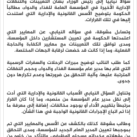
سؤالاً نيابياً إلى رئيس الوزراء بشأن التعيينات والتنقلات
الإدارية الأخيرة في المؤسسة العامة للغذاء والدواء، مطالباً
الحكومة بتوضيح الأسس القانونية والإدارية التي استندت
إليها في تلك القرارات.
وتساءل مشوقة، في سؤاله النيابي، عن المعايير التي
اعتمدتها الحكومة في تعيين المستشارين داخل المؤسسة،
ومدى توافق تلك التعيينات مع معايير الكفاءة والحاجة
الفعلية، وما إذا كانت قد خضعت لرقابة الجهات المختصة.
كما طلب النائب توضيح مبررات الرحلات والسفرات الرسمية
التي قام بها مدير عام مؤسسة الغذاء والدواء، وحجم النفقات
المترتبة عليها، وآلية التحقق من ضرورتها وعدم تكرارها دون
جدوى.
وتناول السؤال النيابي الأسباب القانونية والإدارية التي أدت
إلى نقل مدير عام المؤسسة من منصبه، وما إذا كان القرار
مرتبطاً بتقييم الأداء أو بوجود مخالفات، إضافة إلى معرفة ما
إذا تم اتباع الإجراءات القانونية الواجبة في هذا الشأن.
وطالب مشوقة كذلك بالكشف عن الأسس والمعايير التي تم
بموجبها تعيين المدير العام الجديد للمؤسسة، ومدى التحقق
من مؤهلاته وخبراته وسجله الوظيفي، والتأكد من خلوه من