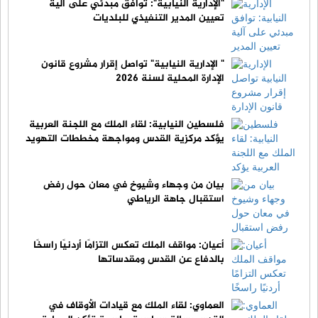
"الإدارية النيابية": توافق مبدئي على آلية
تعيين المدير التنفيذي للبلديات
" الإدارية النيابية" تواصل إقرار مشروع قانون
الإدارة المحلية لسنة 2026
فلسطين النيابية: لقاء الملك مع اللجنة العربية
يؤكد مركزية القدس ومواجهة مخططات التهويد
بيان من وجهاء وشيوخ في معان حول رفض
استقبال جاهة الرياطي
أعيان: مواقف الملك تعكس التزامًا أردنيًا راسخًا
بالدفاع عن القدس ومقدساتها
العماوي: لقاء الملك مع قيادات الأوقاف في