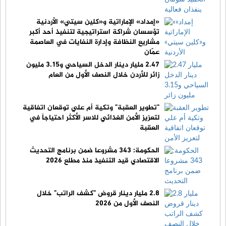
«إمداد» الإماراتية و«كلين سيتي» الأردنية
تؤسسان شراكة استراتيجية لتنفيذ أحد أكبر
مشاريع النظافة وإدارة النفايات في العاصمة
عمّان
2.47 مليار دينار الدخل السياحي و3.15 مليون
زائر للأردن خلال النصف الأول من العام
"تطوير العقبة" وتكية أم علي توقعان اتفاقية
لتعزيز الأمن الغذائي للاسر الأكثر احتياجاً في
العقبة
الحكومة: 343 مشروعا ضمن برنامج التحديث
الاقتصادي قيد التنفيذ منذ مطلع 2026
2.8 مليار دينار قروض "كشف الراتب" خلال
النصف الأول من 2026